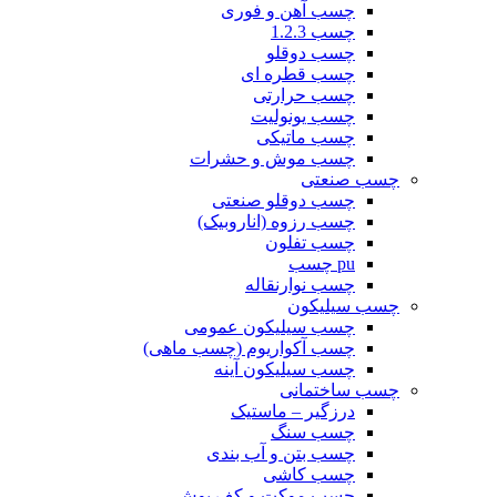
چسب آهن و فوری
چسب 1.2.3
چسب دوقلو
چسب قطره ای
چسب حرارتی
چسب یونولیت
چسب ماتیکی
چسب موش و حشرات
چسب صنعتی
چسب دوقلو صنعتی
چسب رزوه (اناروبیک)
چسب تفلون
pu چسب
چسب نوارنقاله
چسب سیلیکون
چسب سیلیکون عمومی
چسب آکواریوم (چسب ماهی)
چسب سیلیکون آینه
چسب ساختمانی
درزگیر – ماستیک
چسب سنگ
چسب بتن و آب بندی
چسب کاشی
چسب موکت و کف پوش