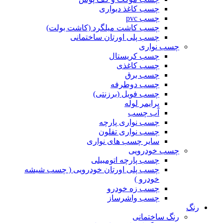
چسب کاغذ دیواری
چسب pvc
چسب کاشت میلگرد (کاشت بولت)
چسب پلی اورتان ساختمانی
چسب نواری
چسب کریستال
چسب کاغذی
چسب برق
چسب دوطرفه
چسب فویل (برزنتی)
پرایمر لوله
آب چسب
چسب نواری پارچه
چسب نواری تفلون
سایر چسب های نواری
چسب خودرویی
چسب پارچه اتومبیلی
چسب پلی اورتان خودرویی ( چسب شیشه
خودرو )
چسب زه خودرو
چسب واشرساز
رنگ
رنگ ساختمانی