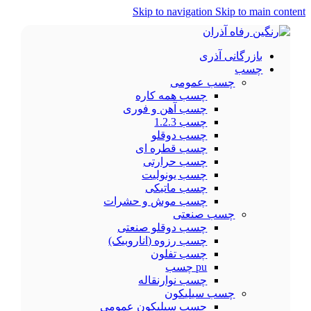
Skip to navigation
Skip to main content
بازرگانی آذری
چسب
چسب عمومی
چسب همه کاره
چسب آهن و فوری
چسب 1.2.3
چسب دوقلو
چسب قطره ای
چسب حرارتی
چسب یونولیت
چسب ماتیکی
چسب موش و حشرات
چسب صنعتی
چسب دوقلو صنعتی
چسب رزوه (اناروبیک)
چسب تفلون
pu چسب
چسب نوارنقاله
چسب سیلیکون
چسب سیلیکون عمومی