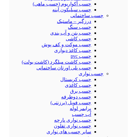
چسب آکواریوم (چسب ماهی)
چسب سیلیکون آینه
چسب ساختمانی
درزگیر – ماستیک
چسب سنگ
چسب بتن و آب بندی
چسب کاشی
چسب موکت و کف پوش
چسب کاغذ دیواری
چسب pvc
چسب کاشت میلگرد (کاشت بولت)
چسب پلی اورتان ساختمانی
چسب نواری
چسب کریستال
چسب کاغذی
چسب برق
چسب دوطرفه
چسب فویل (برزنتی)
پرایمر لوله
آب چسب
چسب نواری پارچه
چسب نواری تفلون
سایر چسب های نواری