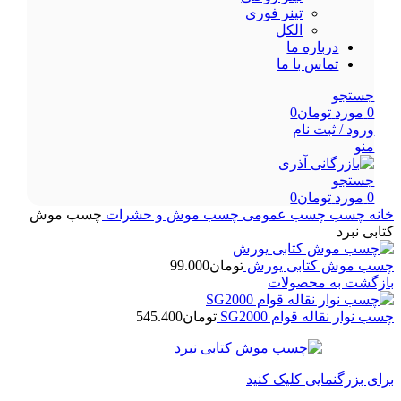
تینر فوری
الکل
درباره ما
تماس با ما
جستجو
0
مورد
تومان
0
ورود / ثبت نام
منو
جستجو
0
مورد
تومان
0
خانه
چسب
چسب عمومی
چسب موش و حشرات
چسب موش
کتابی نبرد
چسب موش کتابی یورش
تومان
99.000
بازگشت به محصولات
چسب نوار نقاله قوام SG2000
تومان
545.400
برای بزرگنمایی کلیک کنید