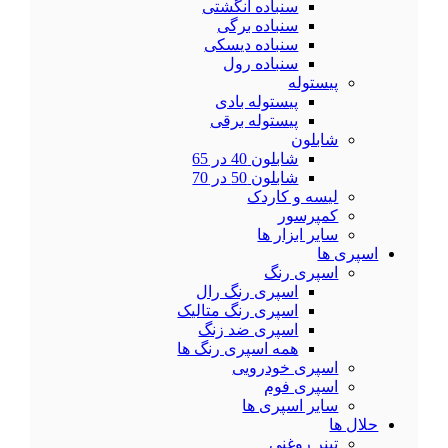
سنباده انگشتی
سنباده برگی
سنباده دیسکی
سنباده رول
پیستوله
پیستوله بادی
پیستوله برقی
شابلون
شابلون 40 در 65
شابلون 50 در 70
لیسه و کاردک
کمپرسور
سایر ابزار ها
اسپری ها
اسپری رنگ
اسپری رنگ رال
اسپری رنگ متالیک
اسپری ضد زنگ
همه اسپری رنگ ها
اسپری خودرویی
اسپری فوم
سایر اسپری ها
حلال ها
تینر روغنی