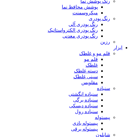
رنگ پوشش نما
پوشش محافظ نما
میکروسمنت
رنگ پودری
رنگ پودری آلی
رنگ پودری الکترواستاتیک
رنگ پودری معدنی
رزین
ابزار
قلم مو و غلطک
قلم مو
غلطک
دسته غلطک
سینی غلطک
مقلویس
سنباده
سنباده انگشتی
سنباده برگی
سنباده دیسکی
سنباده رول
پیستوله
پیستوله بادی
پیستوله برقی
شابلون