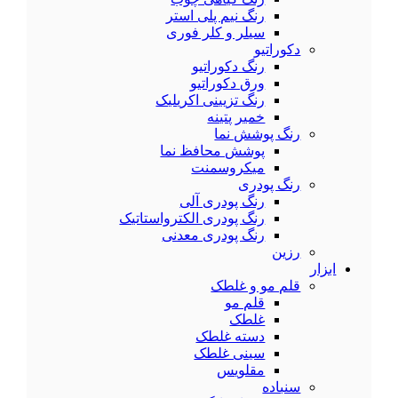
رنگ نیم پلی استر
سیلر و کلر فوری
دکوراتیو
رنگ دکوراتیو
ورق دکوراتیو
رنگ تزیینی اکریلیک
خمیر پتینه
رنگ پوشش نما
پوشش محافظ نما
میکروسمنت
رنگ پودری
رنگ پودری آلی
رنگ پودری الکترواستاتیک
رنگ پودری معدنی
رزین
ابزار
قلم مو و غلطک
قلم مو
غلطک
دسته غلطک
سینی غلطک
مقلویس
سنباده