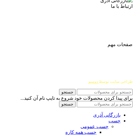
ارتباط با ما
آدرس
: اصفهان نجف اباد حد فاصل میدان بسیج و دانشگاه ازاد
شماره تماس:
03142748331
شماره همراه
:
9002454040
0
ا
ینستاگرام:
Azaricompany@
صفحات مهم
درباره ما
شرایط عودت و مرجوعی
طراحی سایت توسط
دومیم
جستجو
برای پیدا کردن محصولات خود شروع به تایپ نام آن کنید...
جستجو
بازرگانی آذری
چسب
چسب عمومی
چسب همه کاره