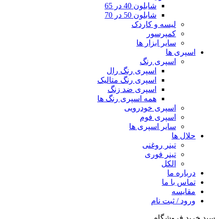
شابلون 40 در 65
شابلون 50 در 70
لیسه و کاردک
کمپرسور
سایر ابزار ها
اسپری ها
اسپری رنگ
اسپری رنگ رال
اسپری رنگ متالیک
اسپری ضد زنگ
همه اسپری رنگ ها
اسپری خودرویی
اسپری فوم
سایر اسپری ها
حلال ها
تینر روغنی
تینر فوری
الکل
درباره ما
تماس با ما
مقایسه
ورود / ثبت نام
سبد خرید فروشگاه