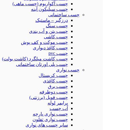
چسب آکواریوم (چسب ماهی)
چسب سیلیکون آینه
چسب ساختمانی
درزگیر – ماستیک
چسب سنگ
چسب بتن و آب بندی
چسب کاشی
چسب موکت و کف پوش
چسب کاغذ دیواری
چسب pvc
چسب کاشت میلگرد (کاشت بولت)
چسب پلی اورتان ساختمانی
چسب نواری
چسب کریستال
چسب کاغذی
چسب برق
چسب دوطرفه
چسب فویل (برزنتی)
پرایمر لوله
آب چسب
چسب نواری پارچه
چسب نواری تفلون
سایر چسب های نواری