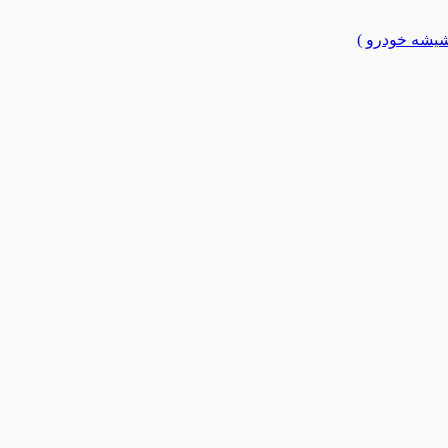
یشه خودرو )