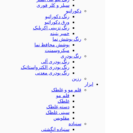
سیلر و کلر فوری
دکوراتیو
رنگ دکوراتیو
ورق دکوراتیو
رنگ تزیینی اکریلیک
خمیر پتینه
رنگ پوشش نما
پوشش محافظ نما
میکروسمنت
رنگ پودری
رنگ پودری آلی
رنگ پودری الکترواستاتیک
رنگ پودری معدنی
رزین
ابزار
قلم مو و غلطک
قلم مو
غلطک
دسته غلطک
سینی غلطک
مقلویس
سنباده
سنباده انگشتی