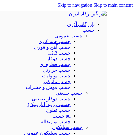
Skip to navigation
Skip to main content
بازرگانی آذری
چسب
چسب عمومی
چسب همه کاره
چسب آهن و فوری
چسب 1.2.3
چسب دوقلو
چسب قطره ای
چسب حرارتی
چسب یونولیت
چسب ماتیکی
چسب موش و حشرات
چسب صنعتی
چسب دوقلو صنعتی
چسب رزوه (اناروبیک)
چسب تفلون
pu چسب
چسب نوارنقاله
چسب سیلیکون
چسب سیلیکون عمومی