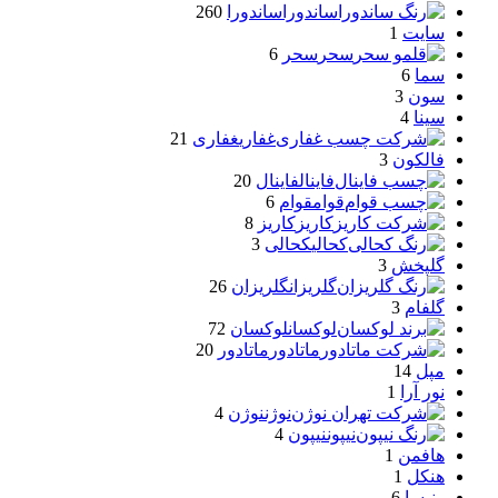
ساندورا
ساندورا
260
سایت
1
سحر
سحر
6
سما
6
سون
3
سینا
4
غفاری
غفاری
21
فالکون
3
فاینال
فاینال
20
قوام
قوام
6
کاریز
کاریز
8
کحالی
کحالی
3
گلپخش
3
گلریزان
گلریزان
26
گلفام
3
لوکسان
لوکسان
72
ماتادور
ماتادور
20
مپل
14
نور آرا
1
نوژن
نوژن
4
نیپون
نیپون
4
هافمن
1
هنکل
1
ونیسا
6