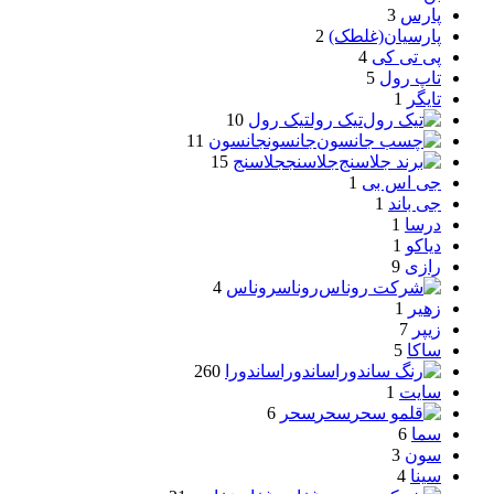
پارس
3
پارسیان(غلطک)
2
پی تی کی
4
تاپ رول
5
تایگر
1
تیک رول
تیک رول
10
جانسون
جانسون
11
جلاسنج
جلاسنج
15
جی اس بی
1
جی باند
1
درسا
1
دیاکو
1
رازی
9
روناس
روناس
4
زهیر
1
زیپر
7
ساکا
5
ساندورا
ساندورا
260
سایت
1
سحر
سحر
6
سما
6
سون
3
سینا
4