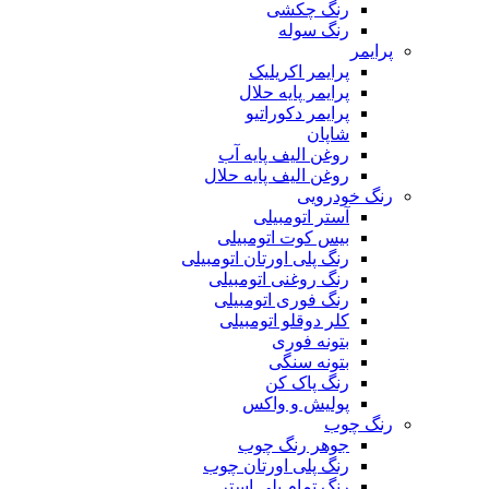
رنگ چکشی
رنگ سوله
پرایمر
پرایمر اکریلیک
پرایمر پایه حلال
پرایمر دکوراتیو
شاپان
روغن الیف پایه آب
روغن الیف پایه حلال
رنگ خودرویی
آستر اتومبیلی
بیس کوت اتومبیلی
رنگ پلی اورتان اتومبیلی
رنگ روغنی اتومبیلی
رنگ فوری اتومبیلی
کلر دوقلو اتومبیلی
بتونه فوری
بتونه سنگی
رنگ پاک کن
پولیش و واکس
رنگ چوب
جوهر رنگ چوب
رنگ پلی اورتان چوب
رنگ تمام پلی استر