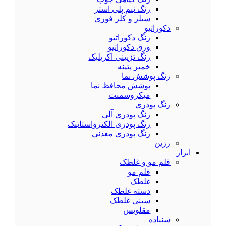
رنگ نیم پلی استر
سیلر و کلر فوری
دکوراتیو
رنگ دکوراتیو
ورق دکوراتیو
رنگ تزیینی اکریلیک
خمیر پتینه
رنگ پوشش نما
پوشش محافظ نما
میکروسمنت
رنگ پودری
رنگ پودری آلی
رنگ پودری الکترواستاتیک
رنگ پودری معدنی
رزین
ابزار
قلم مو و غلطک
قلم مو
غلطک
دسته غلطک
سینی غلطک
مقلویس
سنباده