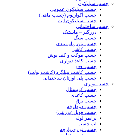
چسب سیلیکون
چسب سیلیکون عمومی
چسب آکواریوم (چسب ماهی)
چسب سیلیکون آینه
چسب ساختمانی
درزگیر – ماستیک
چسب سنگ
چسب بتن و آب بندی
چسب کاشی
چسب موکت و کف پوش
چسب کاغذ دیواری
چسب pvc
چسب کاشت میلگرد (کاشت بولت)
چسب پلی اورتان ساختمانی
چسب نواری
چسب کریستال
چسب کاغذی
چسب برق
چسب دوطرفه
چسب فویل (برزنتی)
پرایمر لوله
آب چسب
چسب نواری پارچه