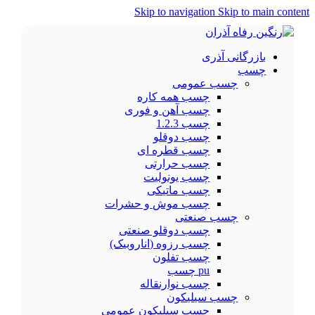
Skip to navigation
Skip to main content
بازرگانی آذری
چسب
چسب عمومی
چسب همه کاره
چسب آهن و فوری
چسب 1.2.3
چسب دوقلو
چسب قطره ای
چسب حرارتی
چسب یونولیت
چسب ماتیکی
چسب موش و حشرات
چسب صنعتی
چسب دوقلو صنعتی
چسب رزوه (اناروبیک)
چسب تفلون
pu چسب
چسب نوارنقاله
چسب سیلیکون
چسب سیلیکون عمومی