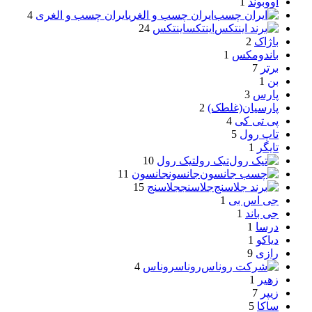
اووبوند
1
ایران چسب و الغری
ایران چسب و الغری
4
اینتکس
اینتکس
24
باژاک
2
باندومکس
1
برتر
7
بن
1
پارس
3
پارسیان(غلطک)
2
پی تی کی
4
تاپ رول
5
تایگر
1
تیک رول
تیک رول
10
جانسون
جانسون
11
جلاسنج
جلاسنج
15
جی اس بی
1
جی باند
1
درسا
1
دیاکو
1
رازی
9
روناس
روناس
4
زهیر
1
زیپر
7
ساکا
5