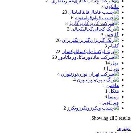
غفاری
غفاری
21
فالکون
3
فاینال
فاینال
20
قوام
قوام
6
کاریز
کاریز
8
کحالی
کحالی
3
گلپخش
3
گلریزان
گلریزان
26
گلفام
3
لوکسان
لوکسان
72
ماتادور
ماتادور
20
مپل
14
نور آرا
1
نوژن
نوژن
4
نیپون
نیپون
4
هافمن
1
هنکل
1
ونیسا
6
ویرا تولز
1
ویکرز
ویکرز
2
Showing all 3 results
فیلترها