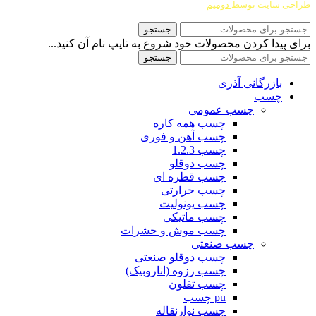
طراحی سایت توسط
دومیم
جستجو
برای پیدا کردن محصولات خود شروع به تایپ نام آن کنید...
جستجو
بازرگانی آذری
چسب
چسب عمومی
چسب همه کاره
چسب آهن و فوری
چسب 1.2.3
چسب دوقلو
چسب قطره ای
چسب حرارتی
چسب یونولیت
چسب ماتیکی
چسب موش و حشرات
چسب صنعتی
چسب دوقلو صنعتی
چسب رزوه (اناروبیک)
چسب تفلون
pu چسب
چسب نوارنقاله