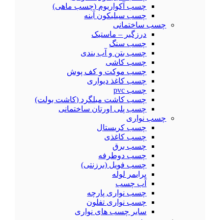
چسب آکواریوم (چسب ماهی)
چسب سیلیکون آینه
چسب ساختمانی
درزگیر – ماستیک
چسب سنگ
چسب بتن و آب بندی
چسب کاشی
چسب موکت و کف پوش
چسب کاغذ دیواری
چسب pvc
چسب کاشت میلگرد (کاشت بولت)
چسب پلی اورتان ساختمانی
چسب نواری
چسب کریستال
چسب کاغذی
چسب برق
چسب دوطرفه
چسب فویل (برزنتی)
پرایمر لوله
آب چسب
چسب نواری پارچه
چسب نواری تفلون
سایر چسب های نواری