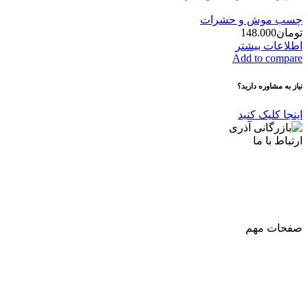
چسب موش و حشرات
تومان
148.000
اطلاعات بیشتر
Add to compare
نیاز به مشاوره دارید؟
اینجا کلیک کنید
ارتباط با ما
آدرس
: اصفهان نجف اباد حد فاصل میدان بسیج و دانشگاه ازاد
شماره تماس:
03142748331
شماره همراه
:
9002454040
0
ا
ینستاگرام:
Azaricompany@
صفحات مهم
درباره ما
شرایط عودت و مرجوعی