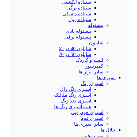
سنباده انگشتی
سنباده برگی
سنباده دیسکی
سنباده رول
پیستوله
پیستوله بادی
پیستوله برقی
شابلون
شابلون 40 در 65
شابلون 50 در 70
لیسه و کاردک
کمپرسور
سایر ابزار ها
اسپری ها
اسپری رنگ
اسپری رنگ رال
اسپری رنگ متالیک
اسپری ضد زنگ
همه اسپری رنگ ها
اسپری خودرویی
اسپری فوم
سایر اسپری ها
حلال ها
تینر روغنی