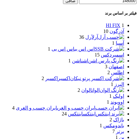
صافی
فیلتر بر اساس برند
HI FIX
1
آذرگون
10
آرل
آرل
36
آسیا
1
اس اس بی
اس اس بی
1
اسمیردکس
15
اشن
اشن
1
اصفهان
3
اطلس
2
اکسیر
اکسیر
2
البرز
1
الوان
الوان
2
اولیک
1
اووبوند
1
ایران چسب و الغری
ایران چسب و الغری
4
اینتکس
اینتکس
24
باژاک
2
باندومکس
1
برتر
7
بن
1