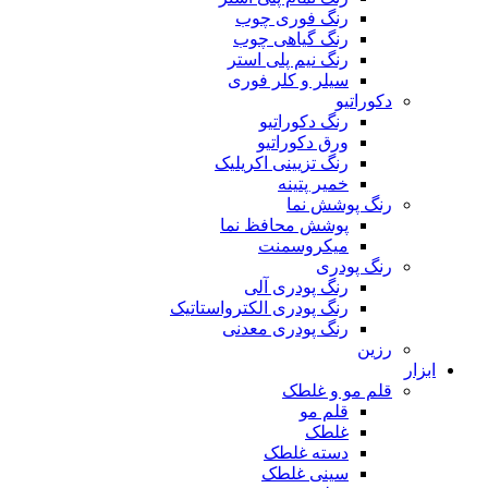
رنگ فوری چوب
رنگ گیاهی چوب
رنگ نیم پلی استر
سیلر و کلر فوری
دکوراتیو
رنگ دکوراتیو
ورق دکوراتیو
رنگ تزیینی اکریلیک
خمیر پتینه
رنگ پوشش نما
پوشش محافظ نما
میکروسمنت
رنگ پودری
رنگ پودری آلی
رنگ پودری الکترواستاتیک
رنگ پودری معدنی
رزین
ابزار
قلم مو و غلطک
قلم مو
غلطک
دسته غلطک
سینی غلطک