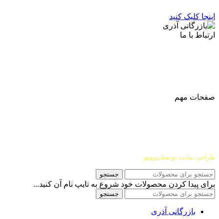
اینجا کلیک کنید
ارتباط با ما
آدرس
: اصفهان نجف اباد حد فاصل میدان بسیج و دانشگاه ازاد
شماره تماس:
03142748331
شماره همراه
:
9002454040
0
ا
ینستاگرام:
Azaricompany@
صفحات مهم
درباره ما
شرایط عودت و مرجوعی
طراحی سایت توسط
دومیم
جستجو
برای پیدا کردن محصولات خود شروع به تایپ نام آن کنید...
جستجو
بازرگانی آذری