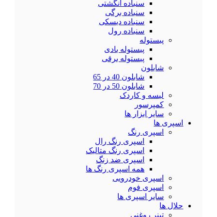
سنباده انگشتی
سنباده برگی
سنباده دیسکی
سنباده رول
پیستوله
پیستوله بادی
پیستوله برقی
شابلون
شابلون 40 در 65
شابلون 50 در 70
لیسه و کاردک
کمپرسور
سایر ابزار ها
اسپری ها
اسپری رنگ
اسپری رنگ رال
اسپری رنگ متالیک
اسپری ضد زنگ
همه اسپری رنگ ها
اسپری خودرویی
اسپری فوم
سایر اسپری ها
حلال ها
تینر روغنی