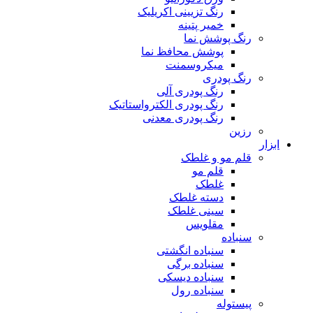
رنگ تزیینی اکریلیک
خمیر پتینه
رنگ پوشش نما
پوشش محافظ نما
میکروسمنت
رنگ پودری
رنگ پودری آلی
رنگ پودری الکترواستاتیک
رنگ پودری معدنی
رزین
ابزار
قلم مو و غلطک
قلم مو
غلطک
دسته غلطک
سینی غلطک
مقلویس
سنباده
سنباده انگشتی
سنباده برگی
سنباده دیسکی
سنباده رول
پیستوله