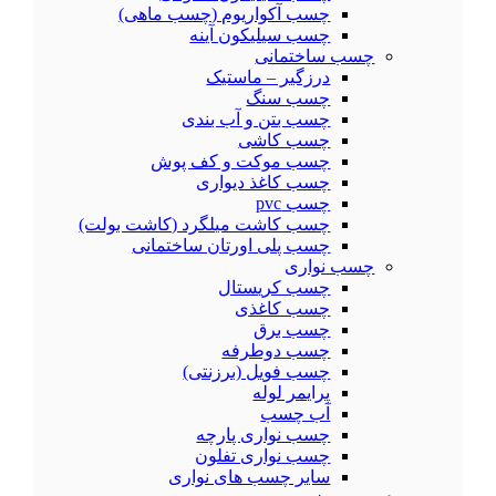
چسب آکواریوم (چسب ماهی)
چسب سیلیکون آینه
چسب ساختمانی
درزگیر – ماستیک
چسب سنگ
چسب بتن و آب بندی
چسب کاشی
چسب موکت و کف پوش
چسب کاغذ دیواری
چسب pvc
چسب کاشت میلگرد (کاشت بولت)
چسب پلی اورتان ساختمانی
چسب نواری
چسب کریستال
چسب کاغذی
چسب برق
چسب دوطرفه
چسب فویل (برزنتی)
پرایمر لوله
آب چسب
چسب نواری پارچه
چسب نواری تفلون
سایر چسب های نواری