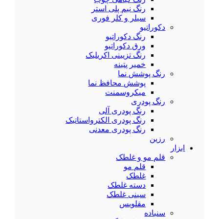
رنگ نیم پلی استر
سیلر و کلر فوری
دکوراتیو
رنگ دکوراتیو
ورق دکوراتیو
رنگ تزیینی اکریلیک
خمیر پتینه
رنگ پوشش نما
پوشش محافظ نما
میکروسمنت
رنگ پودری
رنگ پودری آلی
رنگ پودری الکترواستاتیک
رنگ پودری معدنی
رزین
ابزار
قلم مو و غلطک
قلم مو
غلطک
دسته غلطک
سینی غلطک
مقلویس
سنباده