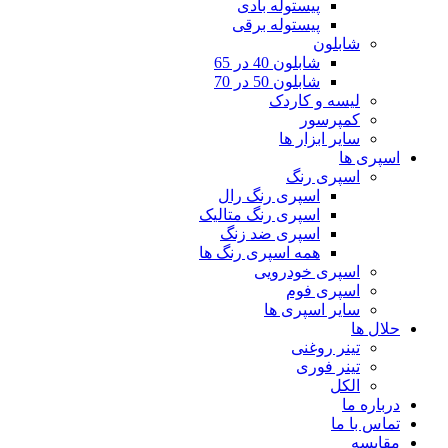
پیستوله بادی
پیستوله برقی
شابلون
شابلون 40 در 65
شابلون 50 در 70
لیسه و کاردک
کمپرسور
سایر ابزار ها
اسپری ها
اسپری رنگ
اسپری رنگ رال
اسپری رنگ متالیک
اسپری ضد زنگ
همه اسپری رنگ ها
اسپری خودرویی
اسپری فوم
سایر اسپری ها
حلال ها
تینر روغنی
تینر فوری
الکل
درباره ما
تماس با ما
مقایسه