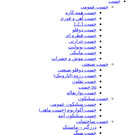
چسب
چسب عمومی
چسب همه کاره
چسب آهن و فوری
چسب 1.2.3
چسب دوقلو
چسب قطره ای
چسب حرارتی
چسب یونولیت
چسب ماتیکی
چسب موش و حشرات
چسب صنعتی
چسب دوقلو صنعتی
چسب رزوه (اناروبیک)
چسب تفلون
pu چسب
چسب نوارنقاله
چسب سیلیکون
چسب سیلیکون عمومی
چسب آکواریوم (چسب ماهی)
چسب سیلیکون آینه
چسب ساختمانی
درزگیر – ماستیک
چسب سنگ