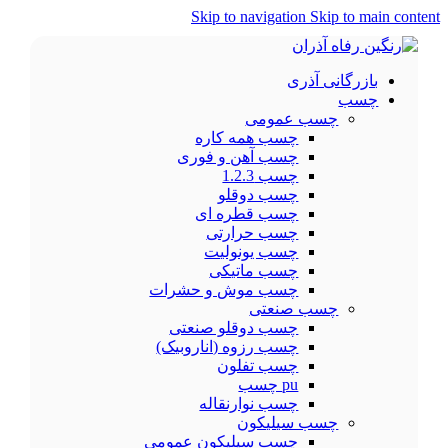
Skip to navigation
Skip to main content
بازرگانی آذری
چسب
چسب عمومی
چسب همه کاره
چسب آهن و فوری
چسب 1.2.3
چسب دوقلو
چسب قطره ای
چسب حرارتی
چسب یونولیت
چسب ماتیکی
چسب موش و حشرات
چسب صنعتی
چسب دوقلو صنعتی
چسب رزوه (اناروبیک)
چسب تفلون
pu چسب
چسب نوارنقاله
چسب سیلیکون
چسب سیلیکون عمومی