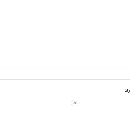
ند
30