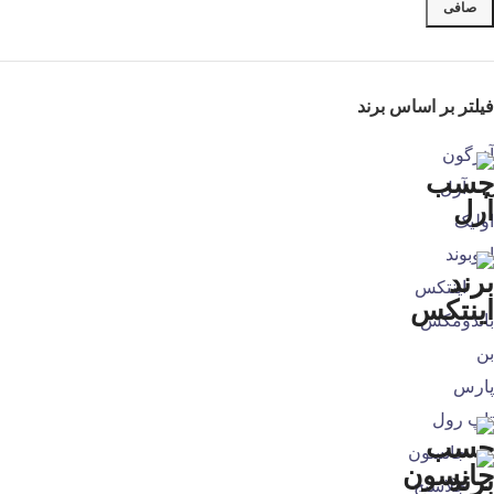
صافی
فیلتر بر اساس برند
آذرگون
آرل
اولیک
اووبوند
اینتکس
باندومکس
بن
پارس
تاپ رول
جانسون
جلاسنج