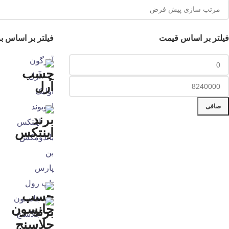
فیلتر بر اساس قیمت
فیلتر بر اساس بر
آذرگون
آرل
اولیک
اووبوند
صافی
اینتکس
باندومکس
بن
پارس
تاپ رول
جانسون
جلاسنج