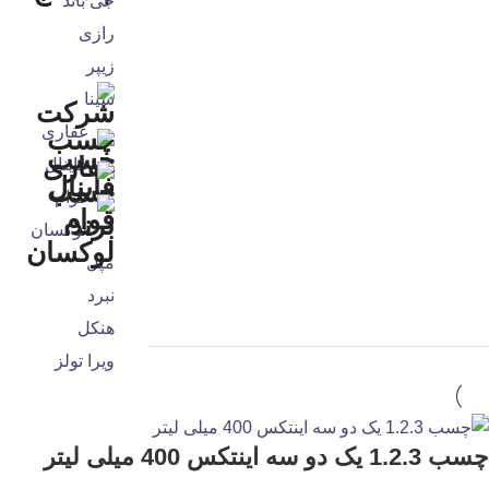
جی باند
رازی
زیپر
سینا
غفاری
فاینال
قوام
لوکسان
مپل
نبرد
هنکل
ویرا تولز
چسب 1.2.3 یک دو سه اینتکس 400 میلی لیتر