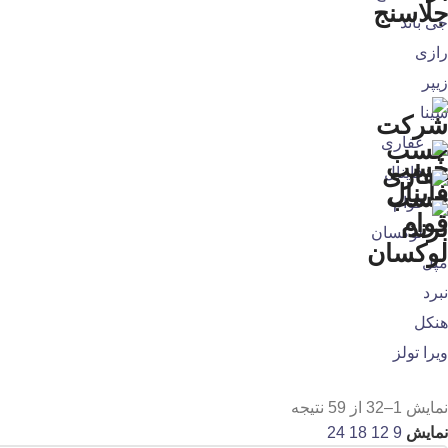
جی باند
رازی
زیپر
سینا
غفاری
فاینال
قوام
لوکسان
مپل
نبرد
هنکل
ویرا تولز
نمایش 1–32 از 59 نتیجه
نمایش
9
12
18
24