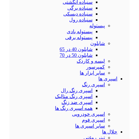
سنباده انگشتی
سنباده برگی
سنباده دیسکی
سنباده رول
پیستوله
پیستوله بادی
پیستوله برقی
شابلون
شابلون 40 در 65
شابلون 50 در 70
لیسه و کاردک
کمپرسور
سایر ابزار ها
اسپری ها
اسپری رنگ
اسپری رنگ رال
اسپری رنگ متالیک
اسپری ضد زنگ
همه اسپری رنگ ها
اسپری خودرویی
اسپری فوم
سایر اسپری ها
حلال ها
تینر روغنی