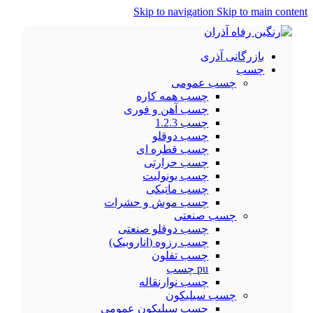
Skip to navigation
Skip to main content
بازرگانی آذری
چسب
چسب عمومی
چسب همه کاره
چسب آهن و فوری
چسب 1.2.3
چسب دوقلو
چسب قطره ای
چسب حرارتی
چسب یونولیت
چسب ماتیکی
چسب موش و حشرات
چسب صنعتی
چسب دوقلو صنعتی
چسب رزوه (اناروبیک)
چسب تفلون
pu چسب
چسب نوارنقاله
چسب سیلیکون
چسب سیلیکون عمومی