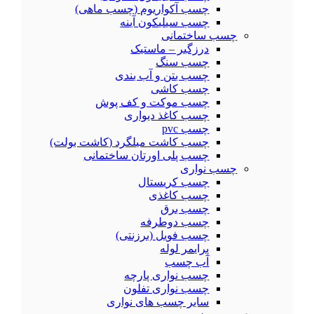
چسب آکواریوم (چسب ماهی)
چسب سیلیکون آینه
چسب ساختمانی
درزگیر – ماستیک
چسب سنگ
چسب بتن و آب بندی
چسب کاشی
چسب موکت و کف پوش
چسب کاغذ دیواری
چسب pvc
چسب کاشت میلگرد (کاشت بولت)
چسب پلی اورتان ساختمانی
چسب نواری
چسب کریستال
چسب کاغذی
چسب برق
چسب دوطرفه
چسب فویل (برزنتی)
پرایمر لوله
آب چسب
چسب نواری پارچه
چسب نواری تفلون
سایر چسب های نواری