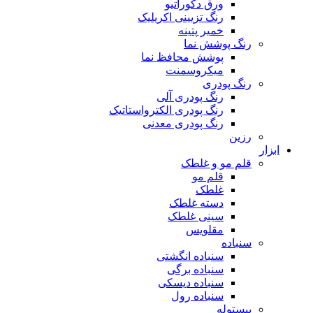
ورق دکوراتیو
رنگ تزیینی اکریلیک
خمیر پتینه
رنگ پوشش نما
پوشش محافظ نما
میکروسمنت
رنگ پودری
رنگ پودری آلی
رنگ پودری الکترواستاتیک
رنگ پودری معدنی
رزین
ابزار
قلم مو و غلطک
قلم مو
غلطک
دسته غلطک
سینی غلطک
مقلویس
سنباده
سنباده انگشتی
سنباده برگی
سنباده دیسکی
سنباده رول
پیستوله