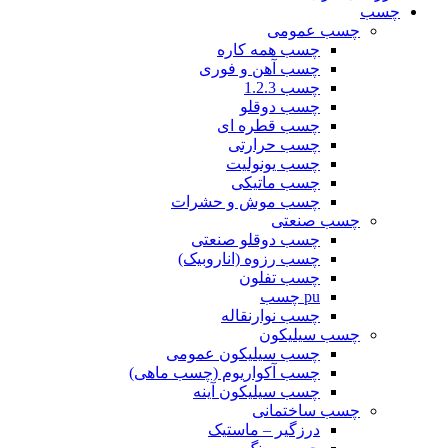
چسب
چسب عمومی
چسب همه کاره
چسب آهن و فوری
چسب 1.2.3
چسب دوقلو
چسب قطره ای
چسب حرارتی
چسب یونولیت
چسب ماتیکی
چسب موش و حشرات
چسب صنعتی
چسب دوقلو صنعتی
چسب رزوه (اناروبیک)
چسب تفلون
pu چسب
چسب نوارنقاله
چسب سیلیکون
چسب سیلیکون عمومی
چسب آکواریوم (چسب ماهی)
چسب سیلیکون آینه
چسب ساختمانی
درزگیر – ماستیک