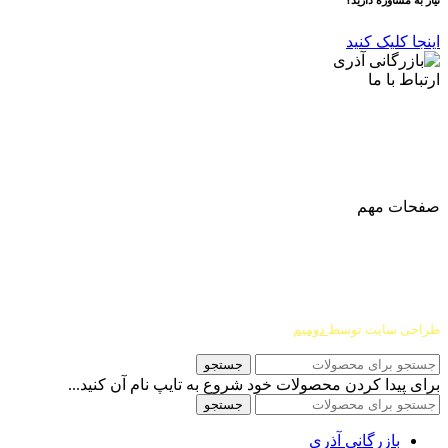
نیاز به مشاوره دارید؟
اینجا کلیک کنید
ارتباط با ما
آدرس
: اصفهان نجف اباد حد فاصل میدان بسیج و دانشگاه ازاد
شماره تماس:
03142748331
شماره همراه
:
9002454040
0
ا
ینستاگرام:
Azaricompany@
صفحات مهم
درباره ما
شرایط عودت و مرجوعی
طراحی سایت توسط
دومیم
جستجو
برای پیدا کردن محصولات خود شروع به تایپ نام آن کنید...
جستجو
بازرگانی آذری