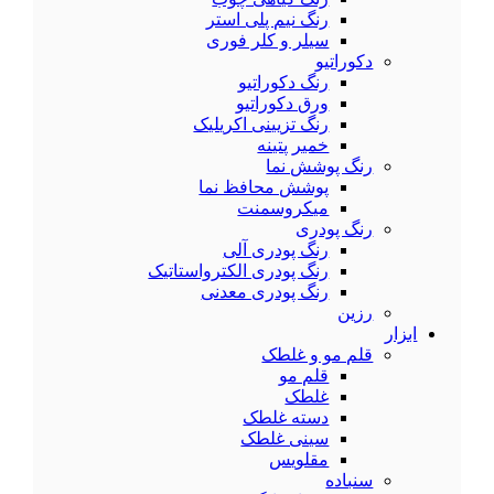
رنگ نیم پلی استر
سیلر و کلر فوری
دکوراتیو
رنگ دکوراتیو
ورق دکوراتیو
رنگ تزیینی اکریلیک
خمیر پتینه
رنگ پوشش نما
پوشش محافظ نما
میکروسمنت
رنگ پودری
رنگ پودری آلی
رنگ پودری الکترواستاتیک
رنگ پودری معدنی
رزین
ابزار
قلم مو و غلطک
قلم مو
غلطک
دسته غلطک
سینی غلطک
مقلویس
سنباده