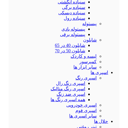
سنباده انگشتی
سنباده برگی
سنباده دیسکی
سنباده رول
پیستوله
پیستوله بادی
پیستوله برقی
شابلون
شابلون 40 در 65
شابلون 50 در 70
لیسه و کاردک
کمپرسور
سایر ابزار ها
اسپری ها
اسپری رنگ
اسپری رنگ رال
اسپری رنگ متالیک
اسپری ضد زنگ
همه اسپری رنگ ها
اسپری خودرویی
اسپری فوم
سایر اسپری ها
حلال ها
تینر روغنی