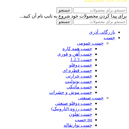
طراحی سایت توسط
دومیم
جستجو
برای پیدا کردن محصولات خود شروع به تایپ نام آن کنید...
جستجو
بازرگانی آذری
چسب
چسب عمومی
چسب همه کاره
چسب آهن و فوری
چسب 1.2.3
چسب دوقلو
چسب قطره ای
چسب حرارتی
چسب یونولیت
چسب ماتیکی
چسب موش و حشرات
چسب صنعتی
چسب دوقلو صنعتی
چسب رزوه (اناروبیک)
چسب تفلون
pu چسب
چسب نوارنقاله