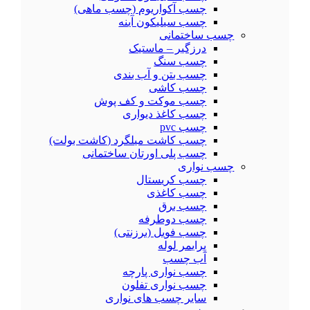
چسب آکواریوم (چسب ماهی)
چسب سیلیکون آینه
چسب ساختمانی
درزگیر – ماستیک
چسب سنگ
چسب بتن و آب بندی
چسب کاشی
چسب موکت و کف پوش
چسب کاغذ دیواری
چسب pvc
چسب کاشت میلگرد (کاشت بولت)
چسب پلی اورتان ساختمانی
چسب نواری
چسب کریستال
چسب کاغذی
چسب برق
چسب دوطرفه
چسب فویل (برزنتی)
پرایمر لوله
آب چسب
چسب نواری پارچه
چسب نواری تفلون
سایر چسب های نواری