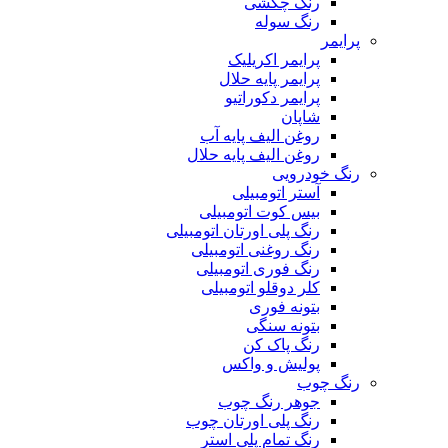
رنگ چکشی
رنگ سوله
پرایمر
پرایمر اکریلیک
پرایمر پایه حلال
پرایمر دکوراتیو
شاپان
روغن الیف پایه آب
روغن الیف پایه حلال
رنگ خودرویی
آستر اتومبیلی
بیس کوت اتومبیلی
رنگ پلی اورتان اتومبیلی
رنگ روغنی اتومبیلی
رنگ فوری اتومبیلی
کلر دوقلو اتومبیلی
بتونه فوری
بتونه سنگی
رنگ پاک کن
پولیش و واکس
رنگ چوب
جوهر رنگ چوب
رنگ پلی اورتان چوب
رنگ تمام پلی استر