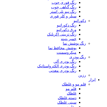
رنگ فوری چوب
رنگ گیاهی چوب
رنگ نیم پلی استر
سیلر و کلر فوری
دکوراتیو
رنگ دکوراتیو
ورق دکوراتیو
رنگ تزیینی اکریلیک
خمیر پتینه
رنگ پوشش نما
پوشش محافظ نما
میکروسمنت
رنگ پودری
رنگ پودری آلی
رنگ پودری الکترواستاتیک
رنگ پودری معدنی
رزین
ابزار
قلم مو و غلطک
قلم مو
غلطک
دسته غلطک
سینی غلطک
مقلویس