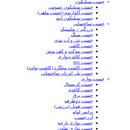
چسب سیلیکون
چسب سیلیکون عمومی
چسب آکواریوم (چسب ماهی)
چسب سیلیکون آینه
چسب ساختمانی
درزگیر – ماستیک
چسب سنگ
چسب بتن و آب بندی
چسب کاشی
چسب موکت و کف پوش
چسب کاغذ دیواری
چسب pvc
چسب کاشت میلگرد (کاشت بولت)
چسب پلی اورتان ساختمانی
چسب نواری
چسب کریستال
چسب کاغذی
چسب برق
چسب دوطرفه
چسب فویل (برزنتی)
پرایمر لوله
آب چسب
چسب نواری پارچه
چسب نواری تفلون