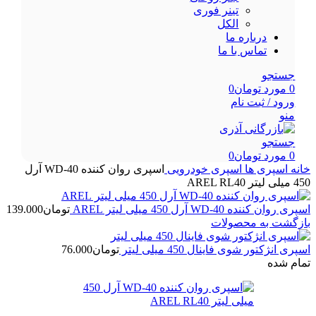
تینر فوری
الکل
درباره ما
تماس با ما
جستجو
0
مورد
تومان
0
ورود / ثبت نام
منو
جستجو
0
مورد
تومان
0
خانه
اسپری ها
اسپری خودرویی
اسپری روان کننده WD-40 آرل
450 میلی لیتر AREL RL40
اسپری روان کننده WD-40 آرل 450 میلی لیتر AREL
تومان
139.000
بازگشت به محصولات
اسپری انژکتور شوی فاینال 450 میلی لیتر
تومان
76.000
تمام شده