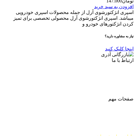
تومان
147.000
افزودن به سبد خرید
اسپری انژکتورشوی آرل از جمله محصولات اسپری خودرویی
میباشد. اسپری انژکتورشوی آرل محصولی تخصصی برای تمیز
کردن انژکتورهای خودرو و
نیاز به مشاوره دارید؟
اینجا کلیک کنید
ارتباط با ما
آدرس
: اصفهان نجف اباد حد فاصل میدان بسیج و دانشگاه ازاد
شماره تماس:
03142748331
شماره همراه
:
9002454040
0
ا
ینستاگرام:
Azaricompany@
صفحات مهم
درباره ما
شرایط عودت و مرجوعی