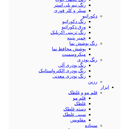
رنگ نیم پلی استر
سیلر و کلر فوری
دکوراتیو
رنگ دکوراتیو
ورق دکوراتیو
رنگ تزیینی اکریلیک
خمیر پتینه
رنگ پوشش نما
پوشش محافظ نما
میکروسمنت
رنگ پودری
رنگ پودری آلی
رنگ پودری الکترواستاتیک
رنگ پودری معدنی
رزین
ابزار
قلم مو و غلطک
قلم مو
غلطک
دسته غلطک
سینی غلطک
مقلویس
سنباده