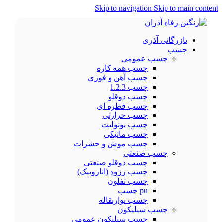
Skip to navigation
Skip to main content
بازرگانی آذری
چسب
چسب عمومی
چسب همه کاره
چسب آهن و فوری
چسب 1.2.3
چسب دوقلو
چسب قطره ای
چسب حرارتی
چسب یونولیت
چسب ماتیکی
چسب موش و حشرات
چسب صنعتی
چسب دوقلو صنعتی
چسب رزوه (اناروبیک)
چسب تفلون
pu چسب
چسب نوارنقاله
چسب سیلیکون
چسب سیلیکون عمومی