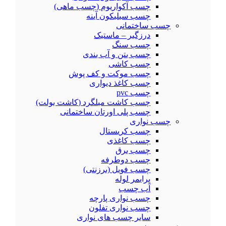
چسب آکواریوم (چسب ماهی)
چسب سیلیکون آینه
چسب ساختمانی
درزگیر – ماستیک
چسب سنگ
چسب بتن و آب بندی
چسب کاشی
چسب موکت و کف پوش
چسب کاغذ دیواری
چسب pvc
چسب کاشت میلگرد (کاشت بولت)
چسب پلی اورتان ساختمانی
چسب نواری
چسب کریستال
چسب کاغذی
چسب برق
چسب دوطرفه
چسب فویل (برزنتی)
پرایمر لوله
آب چسب
چسب نواری پارچه
چسب نواری تفلون
سایر چسب های نواری