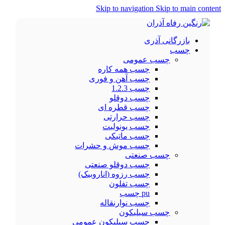
Skip to navigation
Skip to main content
بازرگانی آذری
چسب
چسب عمومی
چسب همه کاره
چسب آهن و فوری
چسب 1.2.3
چسب دوقلو
چسب قطره ای
چسب حرارتی
چسب یونولیت
چسب ماتیکی
چسب موش و حشرات
چسب صنعتی
چسب دوقلو صنعتی
چسب رزوه (اناروبیک)
چسب تفلون
pu چسب
چسب نوارنقاله
چسب سیلیکون
چسب سیلیکون عمومی