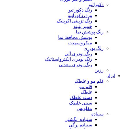
دکوراتیو
رنگ دکوراتیو
ورق دکوراتیو
رنگ تزیینی اکریلیک
خمیر پتینه
رنگ پوشش نما
پوشش محافظ نما
میکروسمنت
رنگ پودری
رنگ پودری آلی
رنگ پودری الکترواستاتیک
رنگ پودری معدنی
رزین
ابزار
قلم مو و غلطک
قلم مو
غلطک
دسته غلطک
سینی غلطک
مقلویس
سنباده
سنباده انگشتی
سنباده برگی