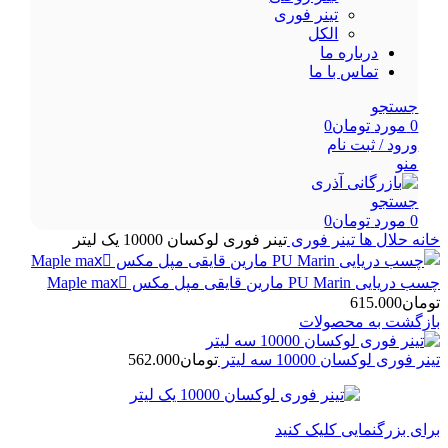
تینر فوری
الکل
درباره ما
تماس با ما
جستجو
0
مورد
تومان
0
ورود / ثبت نام
منو
جستجو
0
مورد
تومان
0
خانه
حلال ها
تینر فوری
تینر فوری لوکسان 10000 یک لیتر
چسب دریایی PU Marin مارین قایقی مپل مکس Maple maxَ
تومان
615.000
بازگشت به محصولات
تینر فوری لوکسان 10000 سه لیتر
تومان
562.000
برای بزرگنمایی کلیک کنید