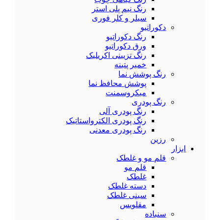
رنگ نیم پلی استر
سیلر و کلر فوری
دکوراتیو
رنگ دکوراتیو
ورق دکوراتیو
رنگ تزیینی اکریلیک
خمیر پتینه
رنگ پوشش نما
پوشش محافظ نما
میکروسمنت
رنگ پودری
رنگ پودری آلی
رنگ پودری الکترواستاتیک
رنگ پودری معدنی
رزین
ابزار
قلم مو و غلطک
قلم مو
غلطک
دسته غلطک
سینی غلطک
مقلویس
سنباده