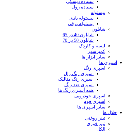
سنباده دیسکی
سنباده رول
پیستوله
پیستوله بادی
پیستوله برقی
شابلون
شابلون 40 در 65
شابلون 50 در 70
لیسه و کاردک
کمپرسور
سایر ابزار ها
اسپری ها
اسپری رنگ
اسپری رنگ رال
اسپری رنگ متالیک
اسپری ضد زنگ
همه اسپری رنگ ها
اسپری خودرویی
اسپری فوم
سایر اسپری ها
حلال ها
تینر روغنی
تینر فوری
الکل