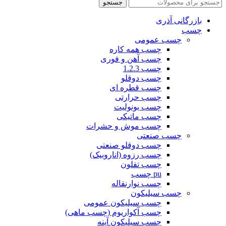
جستجو
بازرگانی آذری
چسب
چسب عمومی
چسب همه کاره
چسب آهن و فوری
چسب 1.2.3
چسب دوقلو
چسب قطره ای
چسب حرارتی
چسب یونولیت
چسب ماتیکی
چسب موش و حشرات
چسب صنعتی
چسب دوقلو صنعتی
چسب رزوه (اناروبیک)
چسب تفلون
pu چسب
چسب نوارنقاله
چسب سیلیکون
چسب سیلیکون عمومی
چسب آکواریوم (چسب ماهی)
چسب سیلیکون آینه