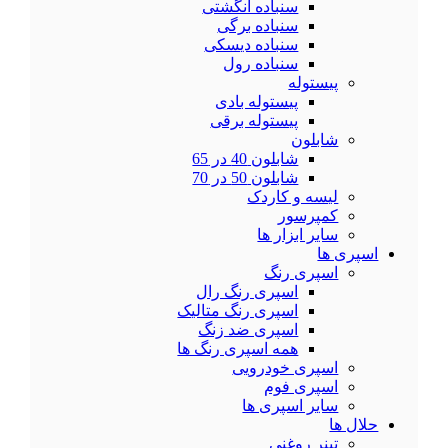
سنباده انگشتی
سنباده برگی
سنباده دیسکی
سنباده رول
پیستوله
پیستوله بادی
پیستوله برقی
شابلون
شابلون 40 در 65
شابلون 50 در 70
لیسه و کاردک
کمپرسور
سایر ابزار ها
اسپری ها
اسپری رنگ
اسپری رنگ رال
اسپری رنگ متالیک
اسپری ضد زنگ
همه اسپری رنگ ها
اسپری خودرویی
اسپری فوم
سایر اسپری ها
حلال ها
تینر روغنی