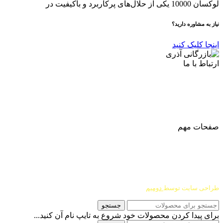
لوکسان 10000 یکی از حلال‌های پرکاربرد و باکیفیت در
نیاز به مشاوره دارید؟
اینجا کلیک کنید
ارتباط با ما
آدرس
: اصفهان نجف اباد حد فاصل میدان بسیج و دانشگاه ازاد
شماره تماس:
03142748331
شماره همراه
:
9002454040
0
ا
ینستاگرام:
Azaricompany@
صفحات مهم
درباره ما
شرایط عودت و مرجوعی
طراحی سایت توسط
دومیم
جستجو
برای پیدا کردن محصولات خود شروع به تایپ نام آن کنید...