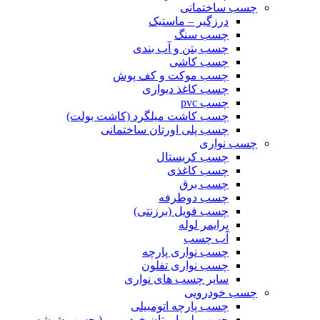
چسب ساختمانی
درزگیر – ماستیک
چسب سنگ
چسب بتن و آب بندی
چسب کاشی
چسب موکت و کف پوش
چسب کاغذ دیواری
چسب pvc
چسب کاشت میلگرد (کاشت بولت)
چسب پلی اورتان ساختمانی
چسب نواری
چسب کریستال
چسب کاغذی
چسب برق
چسب دوطرفه
چسب فویل (برزنتی)
پرایمر لوله
آب چسب
چسب نواری پارچه
چسب نواری تفلون
سایر چسب های نواری
چسب خودرویی
چسب پارچه اتومبیلی
چسب پلی اورتان خودرویی ( چسب شیشه