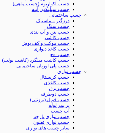
چسب آکواریوم (چسب ماهی)
چسب سیلیکون آینه
چسب ساختمانی
درزگیر – ماستیک
چسب سنگ
چسب بتن و آب بندی
چسب کاشی
چسب موکت و کف پوش
چسب کاغذ دیواری
چسب pvc
چسب کاشت میلگرد (کاشت بولت)
چسب پلی اورتان ساختمانی
چسب نواری
چسب کریستال
چسب کاغذی
چسب برق
چسب دوطرفه
چسب فویل (برزنتی)
پرایمر لوله
آب چسب
چسب نواری پارچه
چسب نواری تفلون
سایر چسب های نواری