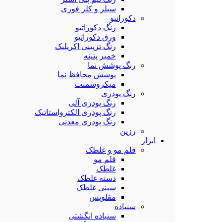
سیلر و کلر فوری
دکوراتیو
رنگ دکوراتیو
ورق دکوراتیو
رنگ تزیینی اکریلیک
خمیر پتینه
رنگ پوشش نما
پوشش محافظ نما
میکروسمنت
رنگ پودری
رنگ پودری آلی
رنگ پودری الکترواستاتیک
رنگ پودری معدنی
رزین
ابزار
قلم مو و غلطک
قلم مو
غلطک
دسته غلطک
سینی غلطک
مقلویس
سنباده
سنباده انگشتی