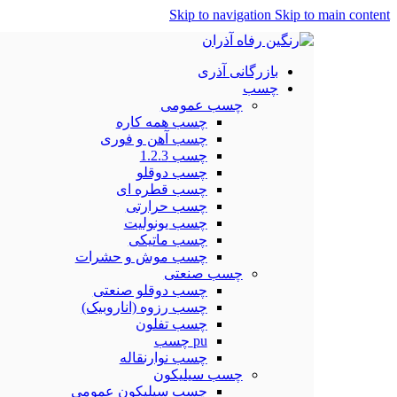
Skip to navigation
Skip to main content
بازرگانی آذری
چسب
چسب عمومی
چسب همه کاره
چسب آهن و فوری
چسب 1.2.3
چسب دوقلو
چسب قطره ای
چسب حرارتی
چسب یونولیت
چسب ماتیکی
چسب موش و حشرات
چسب صنعتی
چسب دوقلو صنعتی
چسب رزوه (اناروبیک)
چسب تفلون
pu چسب
چسب نوارنقاله
چسب سیلیکون
چسب سیلیکون عمومی