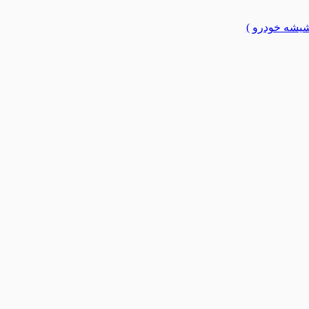
یشه خودرو )