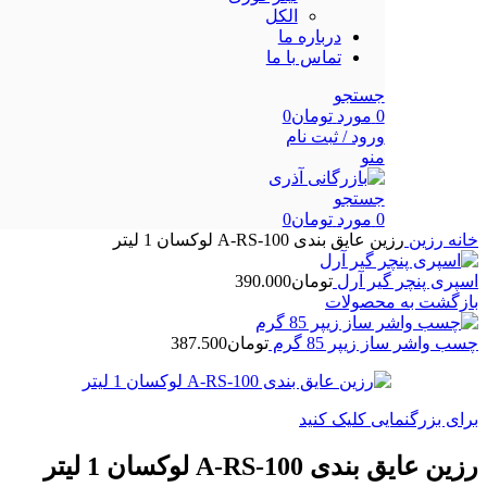
الکل
درباره ما
تماس با ما
جستجو
0
مورد
تومان
0
ورود / ثبت نام
منو
جستجو
0
مورد
تومان
0
خانه
رزین
رزین عایق بندی A-RS-100 لوکسان 1 لیتر
اسپری پنچر گیر آرل
تومان
390.000
بازگشت به محصولات
چسب واشر ساز زیپر 85 گرم
تومان
387.500
برای بزرگنمایی کلیک کنید
رزین عایق بندی A-RS-100 لوکسان 1 لیتر