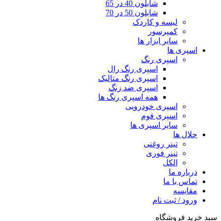
شابلون 40 در 65
شابلون 50 در 70
لیسه و کاردک
کمپرسور
سایر ابزار ها
اسپری ها
اسپری رنگ
اسپری رنگ رال
اسپری رنگ متالیک
اسپری ضد زنگ
همه اسپری رنگ ها
اسپری خودرویی
اسپری فوم
سایر اسپری ها
حلال ها
تینر روغنی
تینر فوری
الکل
درباره ما
تماس با ما
مقایسه
ورود / ثبت نام
سبد خرید فروشگاه