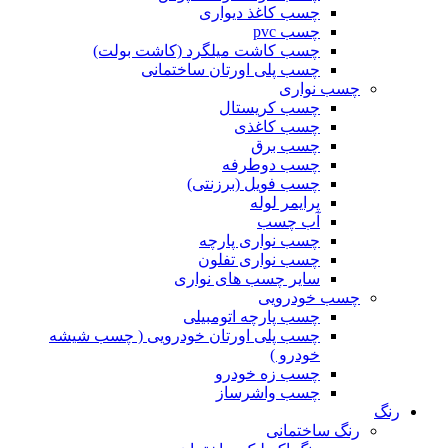
چسب کاغذ دیواری
چسب pvc
چسب کاشت میلگرد (کاشت بولت)
چسب پلی اورتان ساختمانی
چسب نواری
چسب کریستال
چسب کاغذی
چسب برق
چسب دوطرفه
چسب فویل (برزنتی)
پرایمر لوله
آب چسب
چسب نواری پارچه
چسب نواری تفلون
سایر چسب های نواری
چسب خودرویی
چسب پارچه اتومبیلی
چسب پلی اورتان خودرویی ( چسب شیشه
خودرو )
چسب زه خودرو
چسب واشرساز
رنگ
رنگ ساختمانی