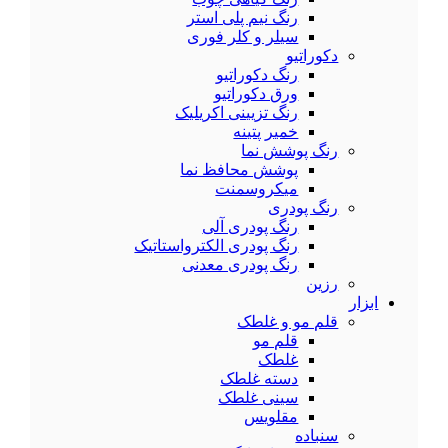
رنگ نیم پلی استر
سیلر و کلر فوری
دکوراتیو
رنگ دکوراتیو
ورق دکوراتیو
رنگ تزیینی اکریلیک
خمیر پتینه
رنگ پوشش نما
پوشش محافظ نما
میکروسمنت
رنگ پودری
رنگ پودری آلی
رنگ پودری الکترواستاتیک
رنگ پودری معدنی
رزین
ابزار
قلم مو و غلطک
قلم مو
غلطک
دسته غلطک
سینی غلطک
مقلویس
سنباده