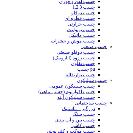
چسب آهن و فوری
چسب 1.2.3
چسب دوقلو
چسب قطره ای
چسب حرارتی
چسب یونولیت
چسب ماتیکی
چسب موش و حشرات
چسب صنعتی
چسب دوقلو صنعتی
چسب رزوه (اناروبیک)
چسب تفلون
pu چسب
چسب نوارنقاله
چسب سیلیکون
چسب سیلیکون عمومی
چسب آکواریوم (چسب ماهی)
چسب سیلیکون آینه
چسب ساختمانی
درزگیر – ماستیک
چسب سنگ
چسب بتن و آب بندی
چسب کاشی
چسب موکت و کف پوش