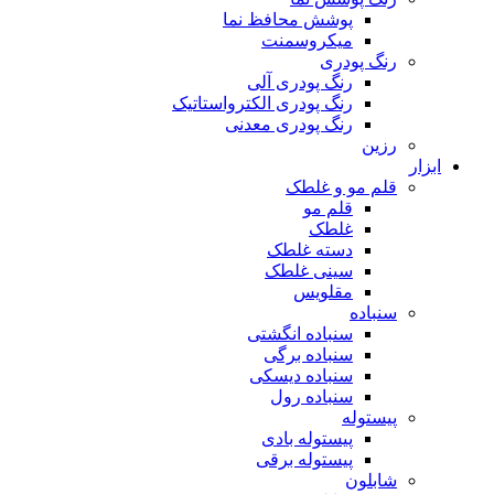
پوشش محافظ نما
میکروسمنت
رنگ پودری
رنگ پودری آلی
رنگ پودری الکترواستاتیک
رنگ پودری معدنی
رزین
ابزار
قلم مو و غلطک
قلم مو
غلطک
دسته غلطک
سینی غلطک
مقلویس
سنباده
سنباده انگشتی
سنباده برگی
سنباده دیسکی
سنباده رول
پیستوله
پیستوله بادی
پیستوله برقی
شابلون