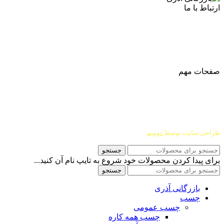
ارتباط با ما
آدرس
: اصفهان نجف اباد حد فاصل میدان بسیج و دانشگاه ازاد
شماره تماس:
03142748331
شماره همراه
:
9002454040
0
ا
ینستاگرام:
Azaricompany@
صفحات مهم
درباره ما
شرایط عودت و مرجوعی
طراحی سایت توسط
دومیم
جستجو
برای پیدا کردن محصولات خود شروع به تایپ نام آن کنید...
جستجو
بازرگانی آذری
چسب
چسب عمومی
چسب همه کاره