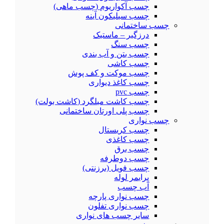
چسب آکواریوم (چسب ماهی)
چسب سیلیکون آینه
چسب ساختمانی
درزگیر – ماستیک
چسب سنگ
چسب بتن و آب بندی
چسب کاشی
چسب موکت و کف پوش
چسب کاغذ دیواری
چسب pvc
چسب کاشت میلگرد (کاشت بولت)
چسب پلی اورتان ساختمانی
چسب نواری
چسب کریستال
چسب کاغذی
چسب برق
چسب دوطرفه
چسب فویل (برزنتی)
پرایمر لوله
آب چسب
چسب نواری پارچه
چسب نواری تفلون
سایر چسب های نواری