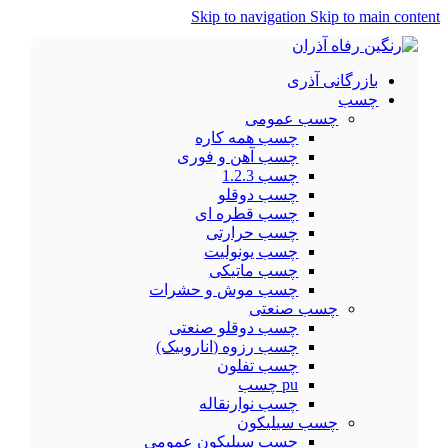
Skip to navigation
Skip to main content
بازرگانی آذری
چسب
چسب عمومی
چسب همه کاره
چسب آهن و فوری
چسب 1.2.3
چسب دوقلو
چسب قطره ای
چسب حرارتی
چسب یونولیت
چسب ماتیکی
چسب موش و حشرات
چسب صنعتی
چسب دوقلو صنعتی
چسب رزوه (اناروبیک)
چسب تفلون
pu چسب
چسب نوارنقاله
چسب سیلیکون
چسب سیلیکون عمومی