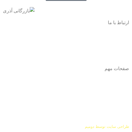
ارتباط با ما
آدرس
: اصفهان نجف اباد حد فاصل میدان بسیج و دانشگاه ازاد
شماره تماس:
03142748331
شماره همراه
:
9002454040
0
ا
ینستاگرام:
Azaricompany@
صفحات مهم
درباره ما
شرایط عودت و مرجوعی
طراحی سایت توسط
دومیم