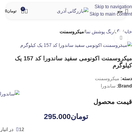
Skip to navigation
0
منو
تومان
0
Skip to main content
خانه
رنگ
رنگ پوشش نما
میکروسمنت
برای بزرگنمایی کلیک کنید
میکروسمنت اکونومی سفید ساندورا کد 157 یک
کیلوگرم
دسته:
میکروسمنت
Brand:
ساندورا
قیمت محصول
تومان
295.000
12 در انبار