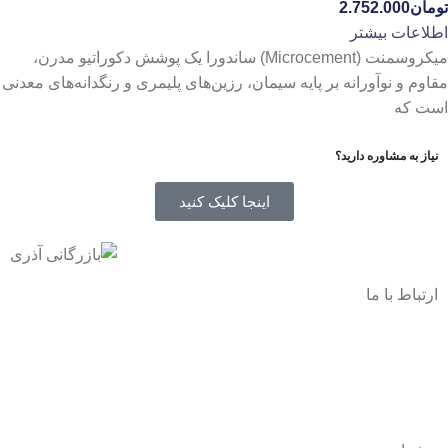
تومان
2.752.000
اطلاعات بیشتر
میکروسمنت (Microcement) ساندورا یک پوشش دکوراتیو مدرن،
مقاوم و نوآورانه بر پایه سیمان، رزین‌های پلیمری و رنگدانه‌های معدنی
است که
نیاز به مشاوره دارید؟
اینجا کلیک کنید
ارتباط با ما
آدرس
: اصفهان نجف اباد حد فاصل میدان بسیج و دانشگاه ازاد
شماره تماس:
03142748331
شماره همراه
:
9002454040
0
ا
ینستاگرام:
Azaricompany@