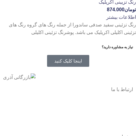
رنگ تزیینی اکریلیک
تومان
874.000
اطلاعات بیشتر
رنگ تزئینی سفید صدفی ساندورا از جمله رنگ های گروه رنگ های
تزئینی اکلیلی اکریلیک می باشد. پوشرنگ تزئینی اکلیلی
نیاز به مشاوره دارید؟
اینجا کلیک کنید
ارتباط با ما
آدرس
: اصفهان نجف اباد حد فاصل میدان بسیج و دانشگاه ازاد
شماره تماس:
03142748331
شماره همراه
:
9002454040
0
ا
ینستاگرام:
Azaricompany@