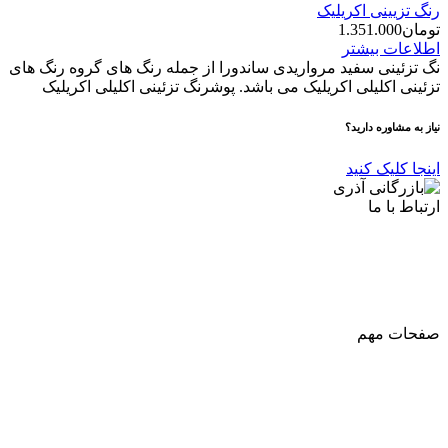
رنگ تزیینی اکریلیک
تومان
1.351.000
اطلاعات بیشتر
نگ تزئینی سفید مرواریدی ساندورا از جمله رنگ های گروه رنگ های
تزئینی اکلیلی اکریلیک می باشد. پوشرنگ تزئینی اکلیلی اکریلیک
نیاز به مشاوره دارید؟
اینجا کلیک کنید
ارتباط با ما
آدرس
: اصفهان نجف اباد حد فاصل میدان بسیج و دانشگاه ازاد
شماره تماس:
03142748331
شماره همراه
:
9002454040
0
ا
ینستاگرام:
Azaricompany@
صفحات مهم
درباره ما
شرایط عودت و مرجوعی