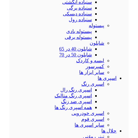
سنباده انگشتی
سنباده برگی
سنباده دیسکی
سنباده رول
پیستوله
پیستوله بادی
پیستوله برقی
شابلون
شابلون 40 در 65
شابلون 50 در 70
لیسه و کاردک
کمپرسور
سایر ابزار ها
اسپری ها
اسپری رنگ
اسپری رنگ رال
اسپری رنگ متالیک
اسپری ضد زنگ
همه اسپری رنگ ها
اسپری خودرویی
اسپری فوم
سایر اسپری ها
حلال ها
تینر روغنی