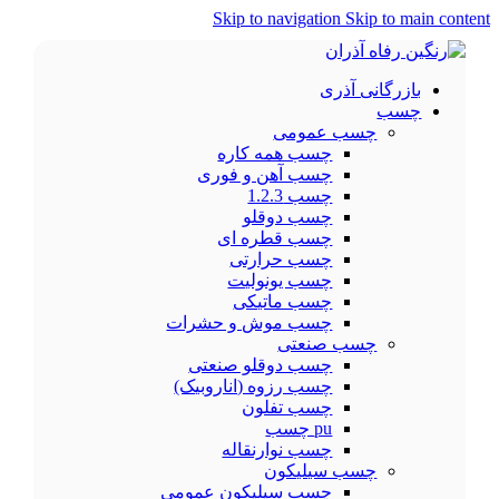
Skip to navigation
Skip to main content
بازرگانی آذری
چسب
چسب عمومی
چسب همه کاره
چسب آهن و فوری
چسب 1.2.3
چسب دوقلو
چسب قطره ای
چسب حرارتی
چسب یونولیت
چسب ماتیکی
چسب موش و حشرات
چسب صنعتی
چسب دوقلو صنعتی
چسب رزوه (اناروبیک)
چسب تفلون
pu چسب
چسب نوارنقاله
چسب سیلیکون
چسب سیلیکون عمومی