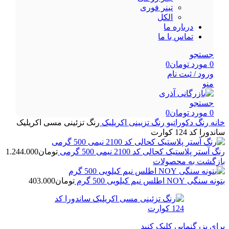
تینر فوری
الکل
درباره ما
تماس با ما
جستجو
0
مورد
تومان
0
ورود / ثبت نام
منو
جستجو
0
مورد
تومان
0
خانه
رنگ
دکوراتیو
رنگ تزیینی اکریلیک
رنگ تزئینی مسی اکریلیک
ساندورا کد 124 کوارت
رنگ آستر پلاستیک کحالی کد 2100 نیمی 500 گرمی
تومان
1.244.000
بازگشت به محصولات
بتونه سنگی NOY اطلس نیم کیلویی 500 گرم
تومان
403.000
برای بزرگنمایی کلیک کنید