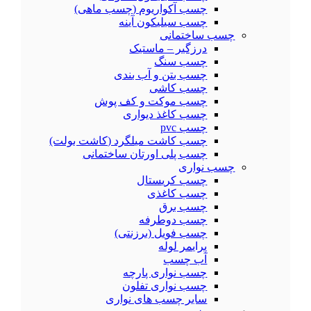
چسب آکواریوم (چسب ماهی)
چسب سیلیکون آینه
چسب ساختمانی
درزگیر – ماستیک
چسب سنگ
چسب بتن و آب بندی
چسب کاشی
چسب موکت و کف پوش
چسب کاغذ دیواری
چسب pvc
چسب کاشت میلگرد (کاشت بولت)
چسب پلی اورتان ساختمانی
چسب نواری
چسب کریستال
چسب کاغذی
چسب برق
چسب دوطرفه
چسب فویل (برزنتی)
پرایمر لوله
آب چسب
چسب نواری پارچه
چسب نواری تفلون
سایر چسب های نواری