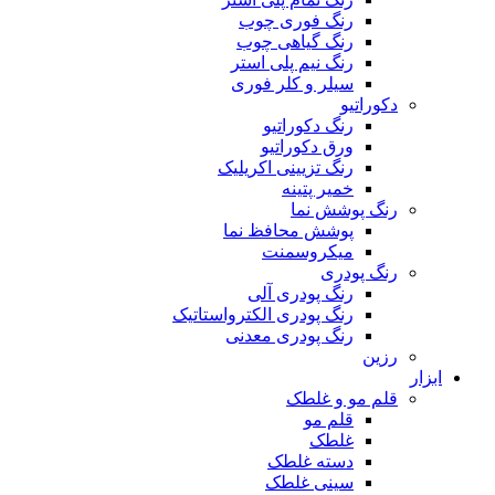
رنگ فوری چوب
رنگ گیاهی چوب
رنگ نیم پلی استر
سیلر و کلر فوری
دکوراتیو
رنگ دکوراتیو
ورق دکوراتیو
رنگ تزیینی اکریلیک
خمیر پتینه
رنگ پوشش نما
پوشش محافظ نما
میکروسمنت
رنگ پودری
رنگ پودری آلی
رنگ پودری الکترواستاتیک
رنگ پودری معدنی
رزین
ابزار
قلم مو و غلطک
قلم مو
غلطک
دسته غلطک
سینی غلطک