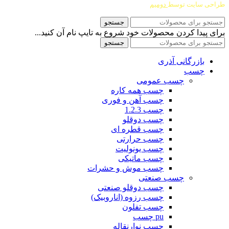
طراحی سایت توسط
دومیم
جستجو
برای پیدا کردن محصولات خود شروع به تایپ نام آن کنید...
جستجو
بازرگانی آذری
چسب
چسب عمومی
چسب همه کاره
چسب آهن و فوری
چسب 1.2.3
چسب دوقلو
چسب قطره ای
چسب حرارتی
چسب یونولیت
چسب ماتیکی
چسب موش و حشرات
چسب صنعتی
چسب دوقلو صنعتی
چسب رزوه (اناروبیک)
چسب تفلون
pu چسب
چسب نوارنقاله