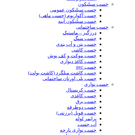
چسب سیلیکون
چسب سیلیکون عمومی
چسب آکواریوم (چسب ماهی)
چسب سیلیکون آینه
چسب ساختمانی
درزگیر – ماستیک
چسب سنگ
چسب بتن و آب بندی
چسب کاشی
چسب موکت و کف پوش
چسب کاغذ دیواری
چسب pvc
چسب کاشت میلگرد (کاشت بولت)
چسب پلی اورتان ساختمانی
چسب نواری
چسب کریستال
چسب کاغذی
چسب برق
چسب دوطرفه
چسب فویل (برزنتی)
پرایمر لوله
آب چسب
چسب نواری پارچه