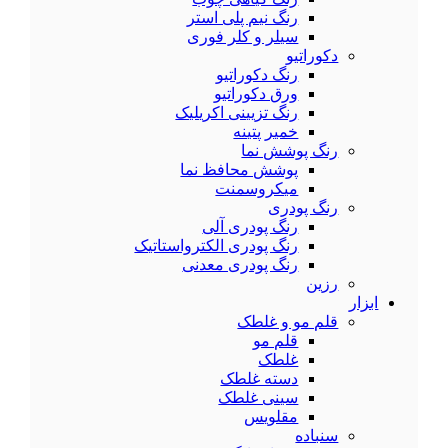
رنگ نیم پلی استر
سیلر و کلر فوری
دکوراتیو
رنگ دکوراتیو
ورق دکوراتیو
رنگ تزیینی اکریلیک
خمیر پتینه
رنگ پوشش نما
پوشش محافظ نما
میکروسمنت
رنگ پودری
رنگ پودری آلی
رنگ پودری الکترواستاتیک
رنگ پودری معدنی
رزین
ابزار
قلم مو و غلطک
قلم مو
غلطک
دسته غلطک
سینی غلطک
مقلویس
سنباده