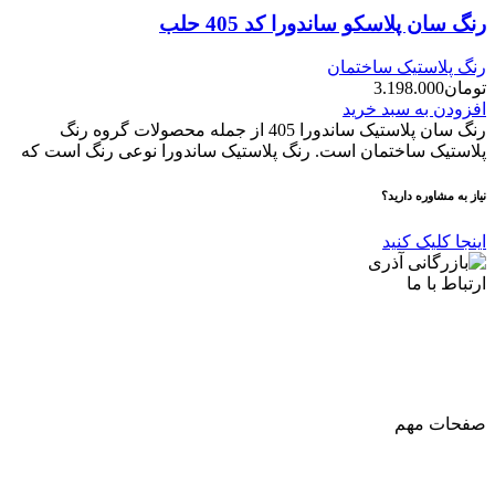
رنگ سان پلاسکو ساندورا کد 405 حلب
رنگ پلاستیک ساختمان
تومان
3.198.000
افزودن به سبد خرید
رنگ سان پلاستیک ساندورا 405 از جمله محصولات گروه رنگ
پلاستیک ساختمان است. رنگ پلاستیک ساندورا نوعی رنگ است که
نیاز به مشاوره دارید؟
اینجا کلیک کنید
ارتباط با ما
آدرس
: اصفهان نجف اباد حد فاصل میدان بسیج و دانشگاه ازاد
شماره تماس:
03142748331
شماره همراه
:
9002454040
0
ا
ینستاگرام:
Azaricompany@
صفحات مهم
درباره ما
شرایط عودت و مرجوعی