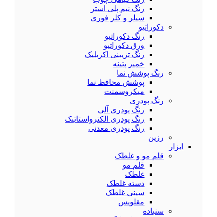
رنگ نیم پلی استر
سیلر و کلر فوری
دکوراتیو
رنگ دکوراتیو
ورق دکوراتیو
رنگ تزیینی اکریلیک
خمیر پتینه
رنگ پوشش نما
پوشش محافظ نما
میکروسمنت
رنگ پودری
رنگ پودری آلی
رنگ پودری الکترواستاتیک
رنگ پودری معدنی
رزین
ابزار
قلم مو و غلطک
قلم مو
غلطک
دسته غلطک
سینی غلطک
مقلویس
سنباده