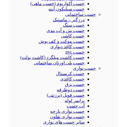
چسب آکواریوم (چسب ماهی)
چسب سیلیکون آینه
چسب ساختمانی
درزگیر – ماستیک
چسب سنگ
چسب بتن و آب بندی
چسب کاشی
چسب موکت و کف پوش
چسب کاغذ دیواری
چسب pvc
چسب کاشت میلگرد (کاشت بولت)
چسب پلی اورتان ساختمانی
چسب نواری
چسب کریستال
چسب کاغذی
چسب برق
چسب دوطرفه
چسب فویل (برزنتی)
پرایمر لوله
آب چسب
چسب نواری پارچه
چسب نواری تفلون
سایر چسب های نواری