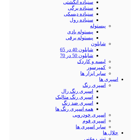
سنباده انگشتی
سنباده برگی
سنباده دیسکی
سنباده رول
پیستوله
پیستوله بادی
پیستوله برقی
شابلون
شابلون 40 در 65
شابلون 50 در 70
لیسه و کاردک
کمپرسور
سایر ابزار ها
اسپری ها
اسپری رنگ
اسپری رنگ رال
اسپری رنگ متالیک
اسپری ضد زنگ
همه اسپری رنگ ها
اسپری خودرویی
اسپری فوم
سایر اسپری ها
حلال ها
تینر روغنی