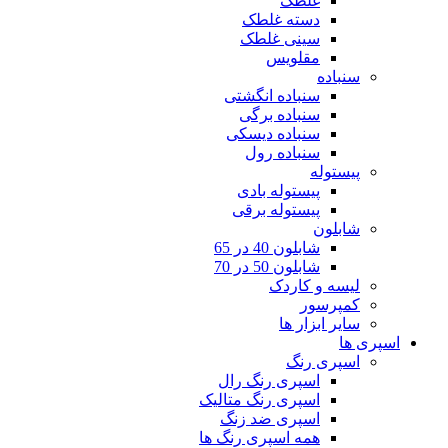
غلطک
دسته غلطک
سینی غلطک
مقلویس
سنباده
سنباده انگشتی
سنباده برگی
سنباده دیسکی
سنباده رول
پیستوله
پیستوله بادی
پیستوله برقی
شابلون
شابلون 40 در 65
شابلون 50 در 70
لیسه و کاردک
کمپرسور
سایر ابزار ها
اسپری ها
اسپری رنگ
اسپری رنگ رال
اسپری رنگ متالیک
اسپری ضد زنگ
همه اسپری رنگ ها