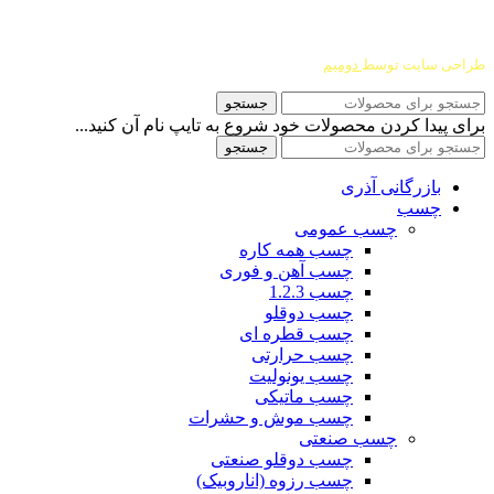
طراحی سایت توسط
دومیم
جستجو
برای پیدا کردن محصولات خود شروع به تایپ نام آن کنید...
جستجو
بازرگانی آذری
چسب
چسب عمومی
چسب همه کاره
چسب آهن و فوری
چسب 1.2.3
چسب دوقلو
چسب قطره ای
چسب حرارتی
چسب یونولیت
چسب ماتیکی
چسب موش و حشرات
چسب صنعتی
چسب دوقلو صنعتی
چسب رزوه (اناروبیک)