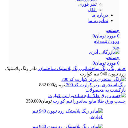
تینر فوری
الکل
درباره ما
تماس با ما
جستجو
0
مورد
تومان
0
ورود / ثبت نام
منو
جستجو
0
مورد
تومان
0
خانه
رنگ
رنگ ساختمانی
رنگ پلاستیک ساختمان
مادر رنگ پلاستیک
زرد نیپون 940 نیم کوارت
رنگ استخری برتر کوارت کد 200
تومان
882.000
بازگشت به محصولات
چسب ورق طلا مایع ساندورا نیم کوارت
تومان
359.000