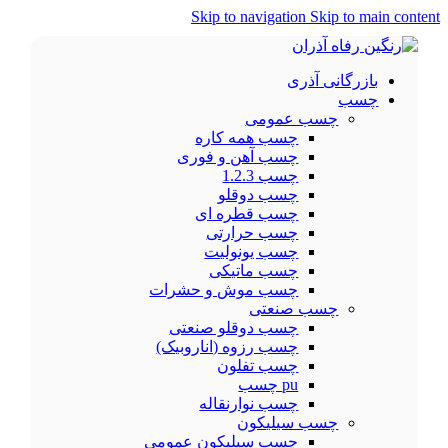
Skip to navigation
Skip to main content
بازرگانی آذری
چسب
چسب عمومی
چسب همه کاره
چسب آهن و فوری
چسب 1.2.3
چسب دوقلو
چسب قطره ای
چسب حرارتی
چسب یونولیت
چسب ماتیکی
چسب موش و حشرات
چسب صنعتی
چسب دوقلو صنعتی
چسب رزوه (اناروبیک)
چسب تفلون
pu چسب
چسب نوارنقاله
چسب سیلیکون
چسب سیلیکون عمومی