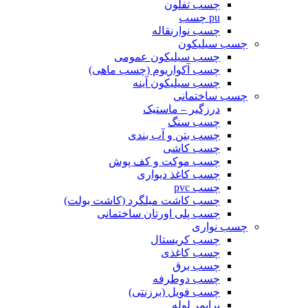
چسب تفلون
pu چسب
چسب نوارنقاله
چسب سیلیکون
چسب سیلیکون عمومی
چسب آکواریوم (چسب ماهی)
چسب سیلیکون آینه
چسب ساختمانی
درزگیر – ماستیک
چسب سنگ
چسب بتن و آب بندی
چسب کاشی
چسب موکت و کف پوش
چسب کاغذ دیواری
چسب pvc
چسب کاشت میلگرد (کاشت بولت)
چسب پلی اورتان ساختمانی
چسب نواری
چسب کریستال
چسب کاغذی
چسب برق
چسب دوطرفه
چسب فویل (برزنتی)
پرایمر لوله