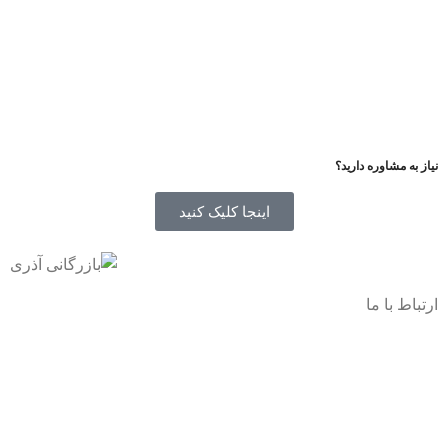
نیاز به مشاوره دارید؟
اینجا کلیک کنید
ارتباط با ما
آدرس
: اصفهان نجف اباد حد فاصل میدان بسیج و دانشگاه ازاد
شماره تماس:
03142748331
شماره همراه
:
9002454040
0
ا
ینستاگرام:
Azaricompany@