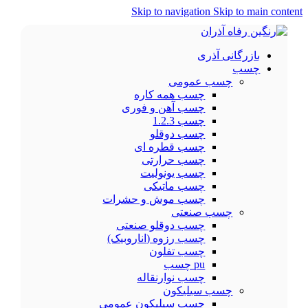
Skip to navigation
Skip to main content
بازرگانی آذری
چسب
چسب عمومی
چسب همه کاره
چسب آهن و فوری
چسب 1.2.3
چسب دوقلو
چسب قطره ای
چسب حرارتی
چسب یونولیت
چسب ماتیکی
چسب موش و حشرات
چسب صنعتی
چسب دوقلو صنعتی
چسب رزوه (اناروبیک)
چسب تفلون
pu چسب
چسب نوارنقاله
چسب سیلیکون
چسب سیلیکون عمومی