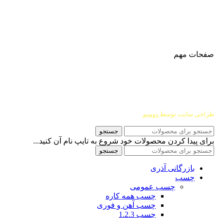
آدرس
: اصفهان نجف اباد حد فاصل میدان بسیج و دانشگاه ازاد
شماره تماس:
03142748331
شماره همراه
:
9002454040
0
ا
ینستاگرام:
Azaricompany@
صفحات مهم
درباره ما
شرایط عودت و مرجوعی
طراحی سایت توسط
دومیم
جستجو
برای پیدا کردن محصولات خود شروع به تایپ نام آن کنید...
جستجو
بازرگانی آذری
چسب
چسب عمومی
چسب همه کاره
چسب آهن و فوری
چسب 1.2.3