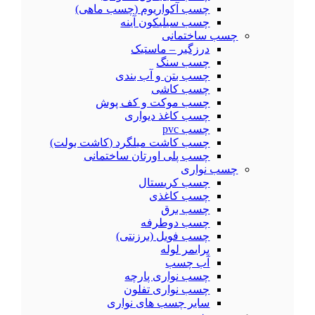
چسب آکواریوم (چسب ماهی)
چسب سیلیکون آینه
چسب ساختمانی
درزگیر – ماستیک
چسب سنگ
چسب بتن و آب بندی
چسب کاشی
چسب موکت و کف پوش
چسب کاغذ دیواری
چسب pvc
چسب کاشت میلگرد (کاشت بولت)
چسب پلی اورتان ساختمانی
چسب نواری
چسب کریستال
چسب کاغذی
چسب برق
چسب دوطرفه
چسب فویل (برزنتی)
پرایمر لوله
آب چسب
چسب نواری پارچه
چسب نواری تفلون
سایر چسب های نواری