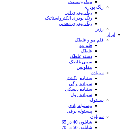
میکروسمنت
رنگ پودری
رنگ پودری آلی
رنگ پودری الکترواستاتیک
رنگ پودری معدنی
رزین
ابزار
قلم مو و غلطک
قلم مو
غلطک
دسته غلطک
سینی غلطک
مقلویس
سنباده
سنباده انگشتی
سنباده برگی
سنباده دیسکی
سنباده رول
پیستوله
پیستوله بادی
پیستوله برقی
شابلون
شابلون 40 در 65
شابلون 50 در 70