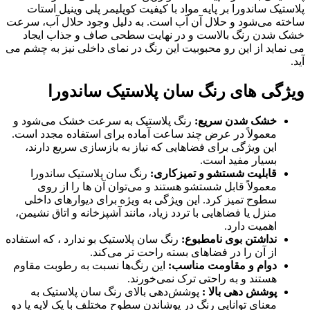
پلاستیک ساندورا بر پایه مواد با کیفیت کوپلیمر پلی وینیل استات
ساخته می‌شود و حلال آن آب است. به دلیل وجود حلال آب، سرعت
خشک شدن رنگ بالاست و در نهایت سطحی صاف و جذاب ایجاد
می نماید از این رو محبوبیت این رنگ در نمای داخلی نیز به چشم می
آید.
ویژگی های رنگ سان پلاستیک ساندورا
خشک شدن سریع:
رنگ پلاستیک به سرعت خشک می‌شود و
معمولاً در عرض چند ساعت آماده برای استفاده مجدد است.
این ویژگی برای فضاهایی که نیاز به بازسازی سریع دارند،
بسیار مفید است.
قابلیت شستشو و تمیزکاری:
رنگ‌ سان پلاستیک ساندورا
معمولاً قابل شستشو هستند و می‌توان آن‌ ها را از روی
سطوح تمیز کرد. این ویژگی به‌ ویژه برای دیوارهای داخلی
منزل یا فضاهایی با تردد زیاد، مانند آشپزخانه و اتاق نشیمن،
اهمیت دارد.
نداشتن بوی نامطبوع:
رنگ سان پلاستیک بو ندارد ، که استفاده
از آن را در فضاهای بسته راحت ‌تر می‌کند.
دوام و مقاومت مناسب:
این رنگ‌ها نسبت به رطوبت مقاوم
هستند و به راحتی ترک نمی‌خورند.
پوشش‌ دهی بالا :
پوشش‌دهی بالای رنگ سان پلاستیک به
معنای توانایی رنگ در پوشاندن سطوح مختلف با یک لایه یا دو