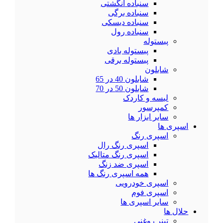
سنباده انگشتی
سنباده برگی
سنباده دیسکی
سنباده رول
پیستوله
پیستوله بادی
پیستوله برقی
شابلون
شابلون 40 در 65
شابلون 50 در 70
لیسه و کاردک
کمپرسور
سایر ابزار ها
اسپری ها
اسپری رنگ
اسپری رنگ رال
اسپری رنگ متالیک
اسپری ضد زنگ
همه اسپری رنگ ها
اسپری خودرویی
اسپری فوم
سایر اسپری ها
حلال ها
تینر روغنی