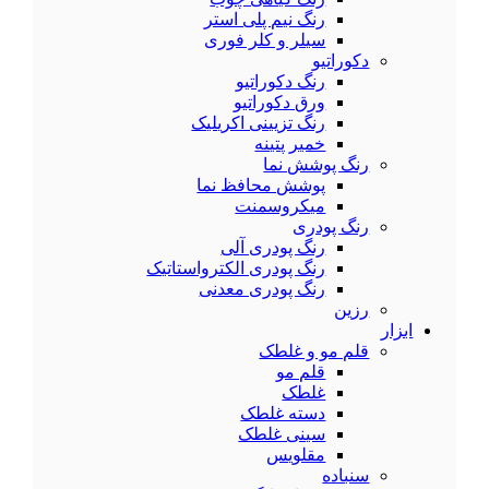
رنگ نیم پلی استر
سیلر و کلر فوری
دکوراتیو
رنگ دکوراتیو
ورق دکوراتیو
رنگ تزیینی اکریلیک
خمیر پتینه
رنگ پوشش نما
پوشش محافظ نما
میکروسمنت
رنگ پودری
رنگ پودری آلی
رنگ پودری الکترواستاتیک
رنگ پودری معدنی
رزین
ابزار
قلم مو و غلطک
قلم مو
غلطک
دسته غلطک
سینی غلطک
مقلویس
سنباده