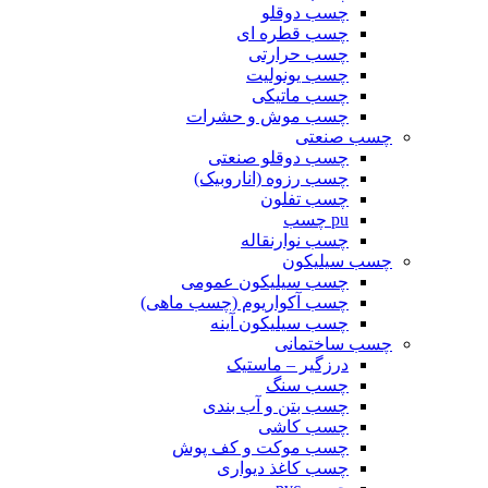
چسب دوقلو
چسب قطره ای
چسب حرارتی
چسب یونولیت
چسب ماتیکی
چسب موش و حشرات
چسب صنعتی
چسب دوقلو صنعتی
چسب رزوه (اناروبیک)
چسب تفلون
pu چسب
چسب نوارنقاله
چسب سیلیکون
چسب سیلیکون عمومی
چسب آکواریوم (چسب ماهی)
چسب سیلیکون آینه
چسب ساختمانی
درزگیر – ماستیک
چسب سنگ
چسب بتن و آب بندی
چسب کاشی
چسب موکت و کف پوش
چسب کاغذ دیواری