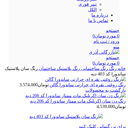
تینر فوری
الکل
درباره ما
تماس با ما
جستجو
0
مورد
تومان
0
ورود / ثبت نام
منو
جستجو
0
مورد
تومان
0
خانه
رنگ
رنگ ساختمانی
رنگ پلاستیک ساختمان
رنگ سان پلاستیک
ساندورا کد 403 دبه
رنگ روغنی نقره ای حرارتی ساندورا گالن
تومان
3.574.000
بازگشت به محصولات
رنگ دن سان اکریلیک مات ممتاز ساندورا کد 206 دبه
تومان
4.539.000
برای بزرگنمایی کلیک کنید