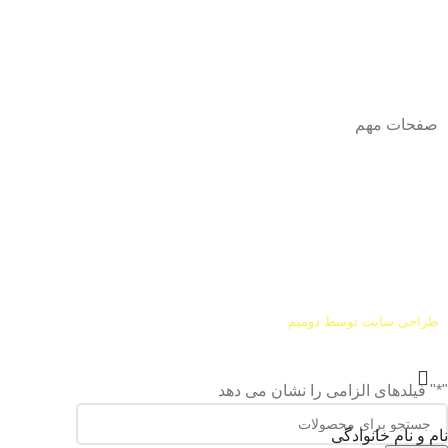
آدرس
: اصفهان نجف اباد حد فاصل میدان بسیج و دانشگاه ازاد
شماره تماس:
03142748331
شماره همراه
:
9002454040
0
ا
ینستاگرام:
Azaricompany@
صفحات مهم
درباره ما
شرایط عودت و مرجوعی
طراحی سایت توسط
دومیم
"
*
" فیلدهای الزامی را نشان می دهد
نام و نام خانوادگی