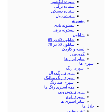
سنباده انگشتی
سنباده برگی
سنباده دیسکی
سنباده رول
پیستوله
پیستوله بادی
پیستوله برقی
شابلون
شابلون 40 در 65
شابلون 50 در 70
لیسه و کاردک
کمپرسور
سایر ابزار ها
اسپری ها
اسپری رنگ
اسپری رنگ رال
اسپری رنگ متالیک
اسپری ضد زنگ
همه اسپری رنگ ها
اسپری خودرویی
اسپری فوم
سایر اسپری ها
حلال ها
تینر روغنی