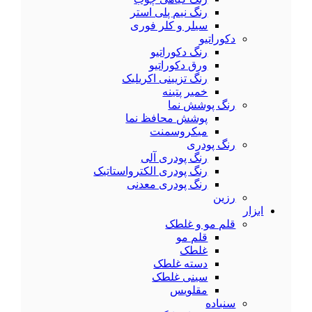
رنگ نیم پلی استر
سیلر و کلر فوری
دکوراتیو
رنگ دکوراتیو
ورق دکوراتیو
رنگ تزیینی اکریلیک
خمیر پتینه
رنگ پوشش نما
پوشش محافظ نما
میکروسمنت
رنگ پودری
رنگ پودری آلی
رنگ پودری الکترواستاتیک
رنگ پودری معدنی
رزین
ابزار
قلم مو و غلطک
قلم مو
غلطک
دسته غلطک
سینی غلطک
مقلویس
سنباده