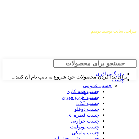
درباره ما
شرایط عودت و مرجوعی
طراحی سایت توسط
دومیم
جستجو
بازرگانی آذری
برای پیدا کردن محصولات خود شروع به تایپ نام آن کنید...
چسب
چسب عمومی
چسب همه کاره
چسب آهن و فوری
چسب 1.2.3
چسب دوقلو
چسب قطره ای
چسب حرارتی
چسب یونولیت
چسب ماتیکی
چسب موش و حشرات