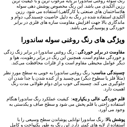
رنگ سوله روغنی ساندورا بر پایه مرغوب ترین و با کیفیت ترین
رزین آلکیدی می باشد. این رنگ مخصوص پوشش دهی سوله
ها(ساختمان های صنعتی یا کارگاهی) استفاده می شود. رزین
آلکیدی استفاده شده در رنگ به دلیل خاصیت چسبندگی، دوام و
ماندگاری بالا جهت افزایش مقاومت سازه های فلزی در برابر
خوردگی و پوسیدگی می باشد.
ویژگی های رنگ روغنی سوله ساندورا
مقاومت در برابر خوردگی
: رنگ روغنی ساندورا در برابر زنگ‌ زدگی
و خوردگی مقاوم است. همچنین این رنگ در برابر رطوبت، هوا و
دیگر عوامل محیطی مقاوم است و از فلزات محافظت می‌کند.
چسبندگی مناسب
: رنگ روغنی ساندورا به خوبی به سطح مورد نظر
(مثلاً فلز یا سطوح دیگر) می‌چسبد و از کنده شدن یا جدا شدن آن
جلوگیری می ‌کند. چسبندگی خوب برای دوام طولانی مدت رنگ
اهمیت دارد.
قلم‌ خوردگی عالی
و
یکپارچه
: کیفیت عملکرد رنگ ساندورا هنگام
استفاده راحتی با قلم پخش می‌ شود و سطح صاف و یکدستی به
وجود می ‌آورد.
پوشش بالا
: رنگ ساندورا توانایی پوشاندن سطح وسیعی را با
استفاده از لایه‌ های کمتر دارد. این رنگ به ‌طور یکنواخت و کامل