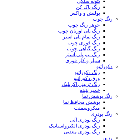
بتونه سنگی
رنگ پاک کن
پولیش و واکس
رنگ چوب
جوهر رنگ چوب
رنگ پلی اورتان چوب
رنگ تمام پلی استر
رنگ فوری چوب
رنگ گیاهی چوب
رنگ نیم پلی استر
سیلر و کلر فوری
دکوراتیو
رنگ دکوراتیو
ورق دکوراتیو
رنگ تزیینی اکریلیک
خمیر پتینه
رنگ پوشش نما
پوشش محافظ نما
میکروسمنت
رنگ پودری
رنگ پودری آلی
رنگ پودری الکترواستاتیک
رنگ پودری معدنی
رزین