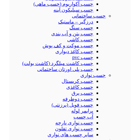
چسب آکواریوم (چسب ماهی)
چسب سیلیکون آینه
چسب ساختمانی
درزگیر – ماستیک
چسب سنگ
چسب بتن و آب بندی
چسب کاشی
چسب موکت و کف پوش
چسب کاغذ دیواری
چسب pvc
چسب کاشت میلگرد (کاشت بولت)
چسب پلی اورتان ساختمانی
چسب نواری
چسب کریستال
چسب کاغذی
چسب برق
چسب دوطرفه
چسب فویل (برزنتی)
پرایمر لوله
آب چسب
چسب نواری پارچه
چسب نواری تفلون
سایر چسب های نواری