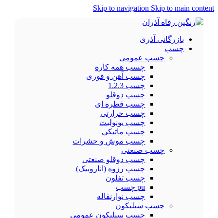
Skip to navigation
Skip to main content
بازرگانی آذری
چسب
چسب عمومی
چسب همه کاره
چسب آهن و فوری
چسب 1.2.3
چسب دوقلو
چسب قطره ای
چسب حرارتی
چسب یونولیت
چسب ماتیکی
چسب موش و حشرات
چسب صنعتی
چسب دوقلو صنعتی
چسب رزوه (اناروبیک)
چسب تفلون
pu چسب
چسب نوارنقاله
چسب سیلیکون
چسب سیلیکون عمومی