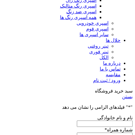
اسپری رنگ رال
اسپری رنگ متالیک
اسپری ضد زنگ
همه اسپری رنگ ها
اسپری خودرویی
اسپری فوم
سایر اسپری ها
حلال ها
تینر روغنی
تینر فوری
الکل
درباره ما
تماس با ما
مقایسه
ورود / ثبت نام
سبد خرید فروشگاه
بستن
"
*
" فیلدهای الزامی را نشان می دهد
نام و نام خانوادگی
شماره همراه
*