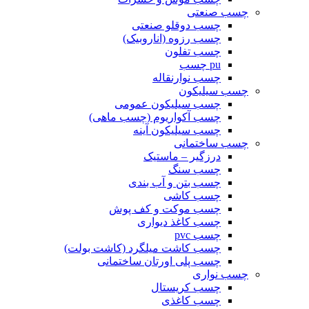
چسب صنعتی
چسب دوقلو صنعتی
چسب رزوه (اناروبیک)
چسب تفلون
pu چسب
چسب نوارنقاله
چسب سیلیکون
چسب سیلیکون عمومی
چسب آکواریوم (چسب ماهی)
چسب سیلیکون آینه
چسب ساختمانی
درزگیر – ماستیک
چسب سنگ
چسب بتن و آب بندی
چسب کاشی
چسب موکت و کف پوش
چسب کاغذ دیواری
چسب pvc
چسب کاشت میلگرد (کاشت بولت)
چسب پلی اورتان ساختمانی
چسب نواری
چسب کریستال
چسب کاغذی