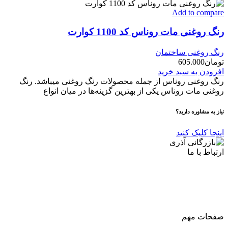
Add to compare
رنگ روغنی مات روناس کد 1100 کوارت
رنگ روغنی ساختمان
تومان
605.000
افزودن به سبد خرید
رنگ روغنی روناس از جمله محصولات رنگ روغنی میباشد. رنگ
روغنی مات روناس یکی از بهترین گزینه‌ها در میان انواع
نیاز به مشاوره دارید؟
اینجا کلیک کنید
ارتباط با ما
آدرس
: اصفهان نجف اباد حد فاصل میدان بسیج و دانشگاه ازاد
شماره تماس:
03142748331
شماره همراه
:
9002454040
0
ا
ینستاگرام:
Azaricompany@
صفحات مهم