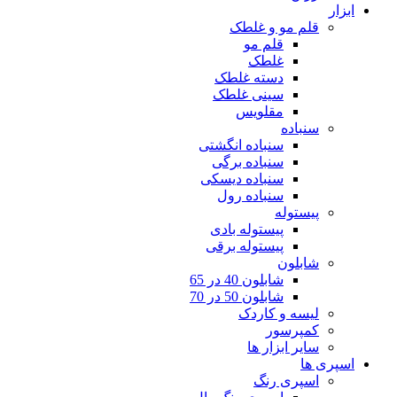
ابزار
قلم مو و غلطک
قلم مو
غلطک
دسته غلطک
سینی غلطک
مقلویس
سنباده
سنباده انگشتی
سنباده برگی
سنباده دیسکی
سنباده رول
پیستوله
پیستوله بادی
پیستوله برقی
شابلون
شابلون 40 در 65
شابلون 50 در 70
لیسه و کاردک
کمپرسور
سایر ابزار ها
اسپری ها
اسپری رنگ