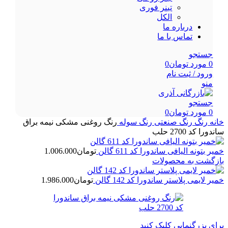
تینر فوری
الکل
درباره ما
تماس با ما
جستجو
0
مورد
تومان
0
ورود / ثبت نام
منو
جستجو
0
مورد
تومان
0
خانه
رنگ
رنگ صنعتی
رنگ سوله
رنگ روغنی مشکی نیمه براق
ساندورا کد 2700 حلب
خمیر بتونه الیافی ساندورا کد 611 گالن
تومان
1.006.000
بازگشت به محصولات
خمیر لایمی پلاستر ساندورا کد 142 گالن
تومان
1.986.000
برای بزرگنمایی کلیک کنید