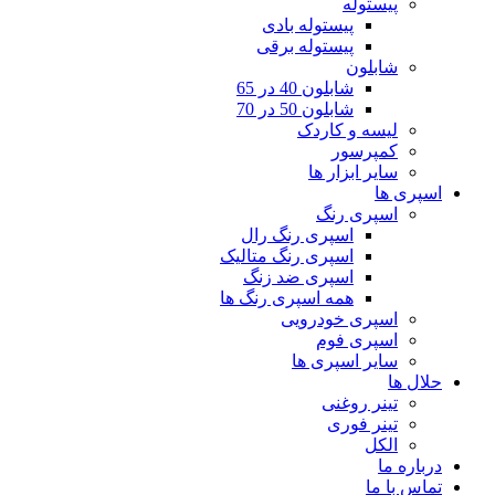
پیستوله
پیستوله بادی
پیستوله برقی
شابلون
شابلون 40 در 65
شابلون 50 در 70
لیسه و کاردک
کمپرسور
سایر ابزار ها
اسپری ها
اسپری رنگ
اسپری رنگ رال
اسپری رنگ متالیک
اسپری ضد زنگ
همه اسپری رنگ ها
اسپری خودرویی
اسپری فوم
سایر اسپری ها
حلال ها
تینر روغنی
تینر فوری
الکل
درباره ما
تماس با ما