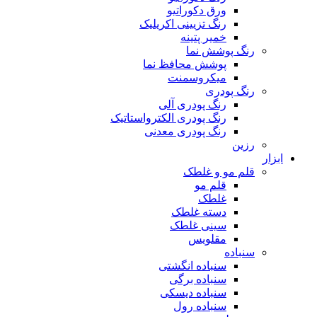
ورق دکوراتیو
رنگ تزیینی اکریلیک
خمیر پتینه
رنگ پوشش نما
پوشش محافظ نما
میکروسمنت
رنگ پودری
رنگ پودری آلی
رنگ پودری الکترواستاتیک
رنگ پودری معدنی
رزین
ابزار
قلم مو و غلطک
قلم مو
غلطک
دسته غلطک
سینی غلطک
مقلویس
سنباده
سنباده انگشتی
سنباده برگی
سنباده دیسکی
سنباده رول