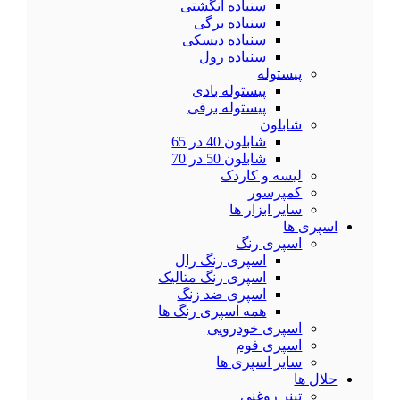
سنباده انگشتی
سنباده برگی
سنباده دیسکی
سنباده رول
پیستوله
پیستوله بادی
پیستوله برقی
شابلون
شابلون 40 در 65
شابلون 50 در 70
لیسه و کاردک
کمپرسور
سایر ابزار ها
اسپری ها
اسپری رنگ
اسپری رنگ رال
اسپری رنگ متالیک
اسپری ضد زنگ
همه اسپری رنگ ها
اسپری خودرویی
اسپری فوم
سایر اسپری ها
حلال ها
تینر روغنی