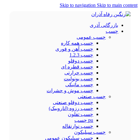
Skip to navigation
Skip to main content
بازرگانی آذری
چسب
چسب عمومی
چسب همه کاره
چسب آهن و فوری
چسب 1.2.3
چسب دوقلو
چسب قطره ای
چسب حرارتی
چسب یونولیت
چسب ماتیکی
چسب موش و حشرات
چسب صنعتی
چسب دوقلو صنعتی
چسب رزوه (اناروبیک)
چسب تفلون
pu چسب
چسب نوارنقاله
چسب سیلیکون
چسب سیلیکون عمومی