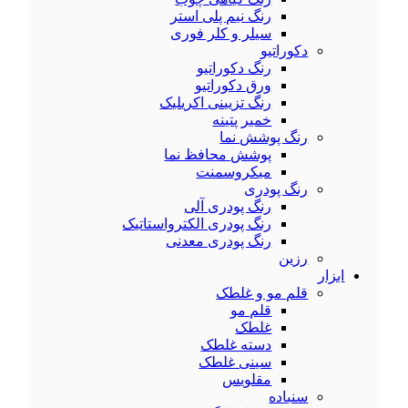
رنگ نیم پلی استر
سیلر و کلر فوری
دکوراتیو
رنگ دکوراتیو
ورق دکوراتیو
رنگ تزیینی اکریلیک
خمیر پتینه
رنگ پوشش نما
پوشش محافظ نما
میکروسمنت
رنگ پودری
رنگ پودری آلی
رنگ پودری الکترواستاتیک
رنگ پودری معدنی
رزین
ابزار
قلم مو و غلطک
قلم مو
غلطک
دسته غلطک
سینی غلطک
مقلویس
سنباده