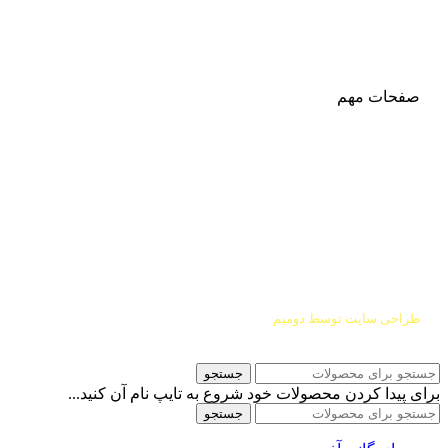
شماره تماس:
03142748331
شماره همراه
:
9002454040
0
ا
ینستاگرام:
Azaricompany@
صفحات مهم
درباره ما
شرایط عودت و مرجوعی
طراحی سایت توسط
دومیم
جستجو
برای پیدا کردن محصولات خود شروع به تایپ نام آن کنید...
جستجو