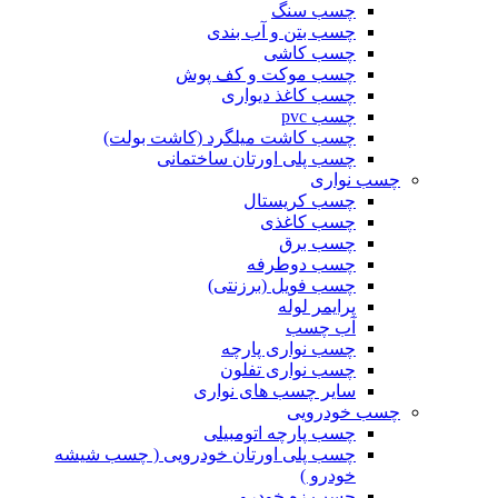
چسب سنگ
چسب بتن و آب بندی
چسب کاشی
چسب موکت و کف پوش
چسب کاغذ دیواری
چسب pvc
چسب کاشت میلگرد (کاشت بولت)
چسب پلی اورتان ساختمانی
چسب نواری
چسب کریستال
چسب کاغذی
چسب برق
چسب دوطرفه
چسب فویل (برزنتی)
پرایمر لوله
آب چسب
چسب نواری پارچه
چسب نواری تفلون
سایر چسب های نواری
چسب خودرویی
چسب پارچه اتومبیلی
چسب پلی اورتان خودرویی ( چسب شیشه
خودرو )
چسب زه خودرو