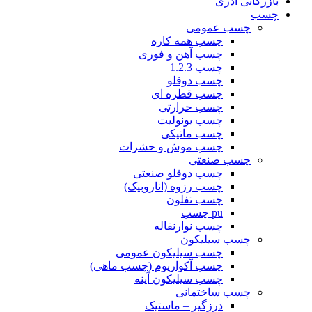
بازرگانی آذری
چسب
چسب عمومی
چسب همه کاره
چسب آهن و فوری
چسب 1.2.3
چسب دوقلو
چسب قطره ای
چسب حرارتی
چسب یونولیت
چسب ماتیکی
چسب موش و حشرات
چسب صنعتی
چسب دوقلو صنعتی
چسب رزوه (اناروبیک)
چسب تفلون
pu چسب
چسب نوارنقاله
چسب سیلیکون
چسب سیلیکون عمومی
چسب آکواریوم (چسب ماهی)
چسب سیلیکون آینه
چسب ساختمانی
درزگیر – ماستیک