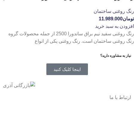
رنگ روغنی ساختمان
تومان
11.989.000
افزودن به سبد خرید
رنگ روغنی سفید نیم براق ساندورا 2500 از جمله محصولات گروه
رنگ روغنی ساختمان است. رنگ روغنی یکی از انواع
نیاز به مشاوره دارید؟
اینجا کلیک کنید
ارتباط با ما
آدرس
: اصفهان نجف اباد حد فاصل میدان بسیج و دانشگاه ازاد
شماره تماس:
03142748331
شماره همراه
:
9002454040
0
ا
ینستاگرام:
Azaricompany@