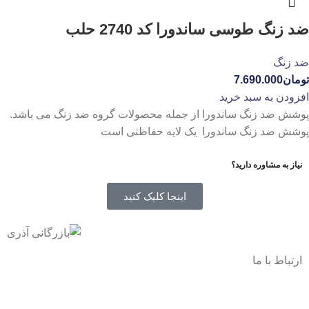
ضد زنگ طوسی ساندورا کد 2740 حلب
ضد زنگ
تومان
7.690.000
افزودن به سبد خرید
پوشش ضد زنگ ساندورا از جمله محصولات گروه ضد زنگ می باشد.
پوشش ضد زنگ ساندورا یک لایه حفاظتی است
نیاز به مشاوره دارید؟
اینجا کلیک کنید
ارتباط با ما
آدرس
: اصفهان نجف اباد حد فاصل میدان بسیج و دانشگاه ازاد
شماره تماس:
03142748331