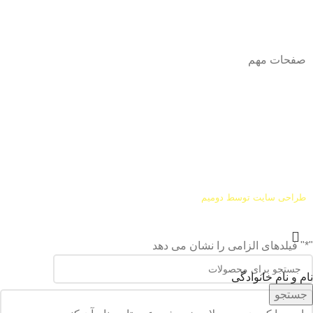
شماره همراه
:
9002454040
0
ا
ینستاگرام:
Azaricompany@
صفحات مهم
درباره ما
شرایط عودت و مرجوعی
طراحی سایت توسط
دومیم
"
*
" فیلدهای الزامی را نشان می دهد
نام و نام خانوادگی
جستجو