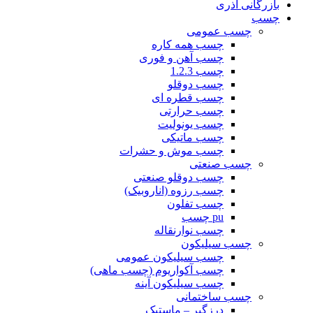
بازرگانی آذری
چسب
چسب عمومی
چسب همه کاره
چسب آهن و فوری
چسب 1.2.3
چسب دوقلو
چسب قطره ای
چسب حرارتی
چسب یونولیت
چسب ماتیکی
چسب موش و حشرات
چسب صنعتی
چسب دوقلو صنعتی
چسب رزوه (اناروبیک)
چسب تفلون
pu چسب
چسب نوارنقاله
چسب سیلیکون
چسب سیلیکون عمومی
چسب آکواریوم (چسب ماهی)
چسب سیلیکون آینه
چسب ساختمانی
درزگیر – ماستیک