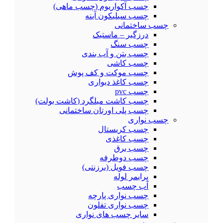
چسب آکواریوم (چسب ماهی)
چسب سیلیکون آینه
چسب ساختمانی
درزگیر – ماستیک
چسب سنگ
چسب بتن و آب بندی
چسب کاشی
چسب موکت و کف پوش
چسب کاغذ دیواری
چسب pvc
چسب کاشت میلگرد (کاشت بولت)
چسب پلی اورتان ساختمانی
چسب نواری
چسب کریستال
چسب کاغذی
چسب برق
چسب دوطرفه
چسب فویل (برزنتی)
پرایمر لوله
آب چسب
چسب نواری پارچه
چسب نواری تفلون
سایر چسب های نواری