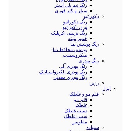
رنگ نیم پلی استر
سیلر و کلر فوری
دکوراتیو
رنگ دکوراتیو
ورق دکوراتیو
رنگ تزیینی اکریلیک
خمیر پتینه
رنگ پوشش نما
پوشش محافظ نما
میکروسمنت
رنگ پودری
رنگ پودری آلی
رنگ پودری الکترواستاتیک
رنگ پودری معدنی
رزین
ابزار
قلم مو و غلطک
قلم مو
غلطک
دسته غلطک
سینی غلطک
مقلویس
سنباده