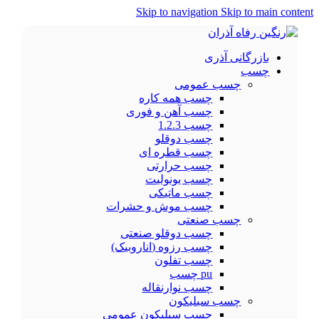
Skip to navigation
Skip to main content
بازرگانی آذری
چسب
چسب عمومی
چسب همه کاره
چسب آهن و فوری
چسب 1.2.3
چسب دوقلو
چسب قطره ای
چسب حرارتی
چسب یونولیت
چسب ماتیکی
چسب موش و حشرات
چسب صنعتی
چسب دوقلو صنعتی
چسب رزوه (اناروبیک)
چسب تفلون
pu چسب
چسب نوارنقاله
چسب سیلیکون
چسب سیلیکون عمومی