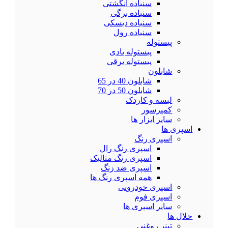
سنباده انگشتی
سنباده برگی
سنباده دیسکی
سنباده رول
پیستوله
پیستوله بادی
پیستوله برقی
شابلون
شابلون 40 در 65
شابلون 50 در 70
لیسه و کاردک
کمپرسور
سایر ابزار ها
اسپری ها
اسپری رنگ
اسپری رنگ رال
اسپری رنگ متالیک
اسپری ضد زنگ
همه اسپری رنگ ها
اسپری خودرویی
اسپری فوم
سایر اسپری ها
حلال ها
تینر روغنی