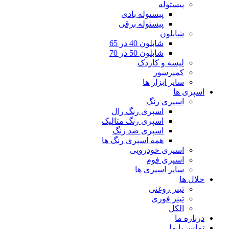
پیستوله
پیستوله بادی
پیستوله برقی
شابلون
شابلون 40 در 65
شابلون 50 در 70
لیسه و کاردک
کمپرسور
سایر ابزار ها
اسپری ها
اسپری رنگ
اسپری رنگ رال
اسپری رنگ متالیک
اسپری ضد زنگ
همه اسپری رنگ ها
اسپری خودرویی
اسپری فوم
سایر اسپری ها
حلال ها
تینر روغنی
تینر فوری
الکل
درباره ما
تماس با ما