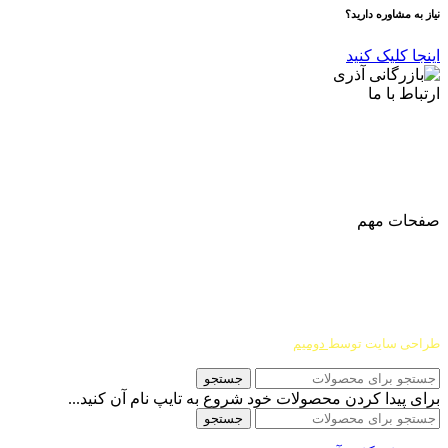
نیاز به مشاوره دارید؟
اینجا کلیک کنید
ارتباط با ما
آدرس
: اصفهان نجف اباد حد فاصل میدان بسیج و دانشگاه ازاد
شماره تماس:
03142748331
شماره همراه
:
9002454040
0
ا
ینستاگرام:
Azaricompany@
صفحات مهم
درباره ما
شرایط عودت و مرجوعی
طراحی سایت توسط
دومیم
جستجو
برای پیدا کردن محصولات خود شروع به تایپ نام آن کنید...
جستجو