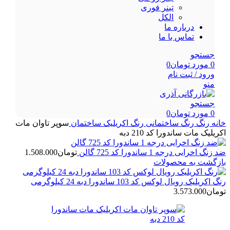
تینر فوری
الکل
درباره ما
تماس با ما
جستجو
0
مورد
تومان
0
ورود / ثبت نام
منو
جستجو
0
مورد
تومان
0
خانه
رنگ
رنگ ساختمانی
رنگ اکریلیک ساختمان
سوپر تاوان مات
اکریلیک مات ساندورا کد 210 دبه
ضد زنگ اخرایی درجه 1 ساندورا کد 725 گالن
تومان
1.508.000
بازگشت به محصولات
رنگ اکریلیک رویال لوکس کد 103 ساندورا دبه 24 کیلوگرمی
تومان
3.573.000