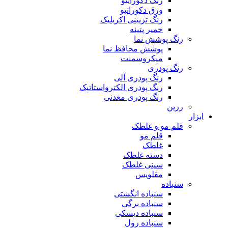
رنگ دکوراتیو
ورق دکوراتیو
رنگ تزیینی اکریلیک
خمیر پتینه
رنگ پوشش نما
پوشش محافظ نما
میکروسمنت
رنگ پودری
رنگ پودری آلی
رنگ پودری الکترواستاتیک
رنگ پودری معدنی
رزین
ابزار
قلم مو و غلطک
قلم مو
غلطک
دسته غلطک
سینی غلطک
مقلویس
سنباده
سنباده انگشتی
سنباده برگی
سنباده دیسکی
سنباده رول