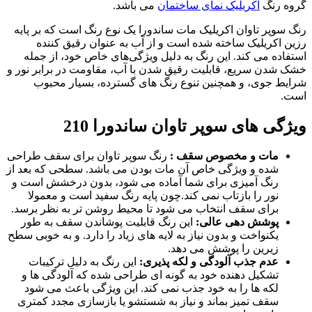
گروه رنگ
اکریلیک نمای ساختمان
می باشد.
رنگ سوپر تاوان اکریلیک مات ساندورا یک نوع رنگ است که بر پایه
رزین اکریلیک ساخته شده است و از آب به عنوان رقیق‌ کننده
استفاده می‌ کند. این رنگ به دلیل ویژگی‌های خاص خود، از جمله
خشک شدن سریع، قابلیت رقیق شدن با آب، مقاومت در برابر نور و
شرایط جوی، و همچنین تنوع رنگ‌ های گسترده، بسیار محبوب
است.
ویژگی های سوپر تاوان ساندورا 210
مات و مخصوص سقف :
رنگ سوپر تاوان برای سقف طراحی
شده و ویژگی خاص آن مات بودن می باشد. سطحی که بعد از
رنگ آمیزی برای شما آماده می شود، بدون درخشش است و
نور را بازتاب نمی کند.چون پایه رنگ سفید است و معمولا
برای سقف انتخاب می شود تا محیط روشن تر به نظر برسد.
پوشش دهی عالی:
این رنگ قابلیت پوشاندن سقف به طور
یکنواخت و بدون نیاز به لایه های زیاد را دارد. و به خوبی سطح
زیرین را پوشش می دهد.
عدم جذب آلودگی و لکه پذیری:
این رنگ به دلیل ترکیبات
تشکیل دهنده خود به گونه ای طراحی شده که آلودگی ها و
لکه ها را به خود جذب نمی کند. این ویژگی باعث می شود
سقف تمیز بماند و نیاز به شستشو یا بازسازی مجدد کمتری