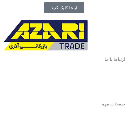
اینجا کلیک کنید
ارتباط با ما
آدرس
: اصفهان نجف اباد حد فاصل میدان بسیج و دانشگاه ازاد
شماره تماس:
03142748331
شماره همراه
:
9002454040
0
ا
ینستاگرام:
Azaricompany@
صفحات مهم
درباره ما
شرایط عودت و مرجوعی