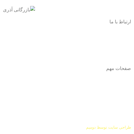
ارتباط با ما
آدرس
: اصفهان نجف اباد حد فاصل میدان بسیج و دانشگاه ازاد
شماره تماس:
03142748331
شماره همراه
:
9002454040
0
ا
ینستاگرام:
Azaricompany@
صفحات مهم
درباره ما
شرایط عودت و مرجوعی
طراحی سایت توسط
دومیم