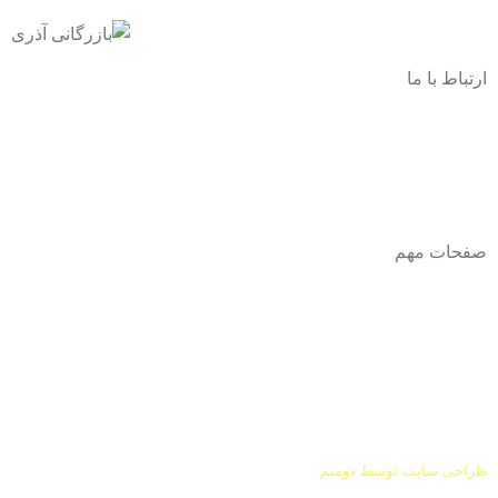
ارتباط با ما
آدرس
: اصفهان نجف اباد حد فاصل میدان بسیج و دانشگاه ازاد
شماره تماس:
03142748331
شماره همراه
:
9002454040
0
ا
ینستاگرام:
Azaricompany@
صفحات مهم
درباره ما
شرایط عودت و مرجوعی
طراحی سایت توسط
دومیم