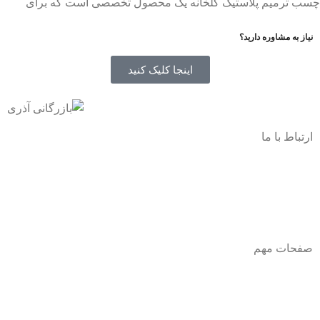
چسب ترمیم پلاستیک گلخانه یک محصول تخصصی است که برای
نیاز به مشاوره دارید؟
اینجا کلیک کنید
ارتباط با ما
آدرس
: اصفهان نجف اباد حد فاصل میدان بسیج و دانشگاه ازاد
شماره تماس:
03142748331
شماره همراه
:
9002454040
0
ا
ینستاگرام:
Azaricompany@
صفحات مهم
درباره ما
شرایط عودت و مرجوعی