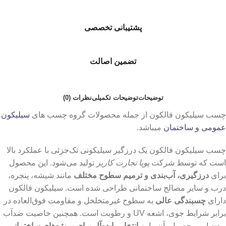
پشتیبانی تخصصی
تضمین اصالت
توضیحات
توضیحات تکمیلی
نظرات (0)
چسب سیلیکون فالکون از جمله محصولات گروه چسب های
سیلیکون
عمومی و ساختمان
میباشد.
چسب سیلیکون فالکون یک درزگیر سیلیکونی تک‌جزئی با عملکرد بالا
است که توسط شرکت
پویا تجارت کاریز
تولید می‌شود. این محصول
برای
درزگیری، آب‌بندی و ترمیم سطوح مختلف
مانند شیشه، پنجره،
درب و سایر مصالح ساختمانی طراحی شده است. سیلیکون فالکون
دارای
چسبندگی عالی
به سطوح غیرمتخلخل و مقاومت فوق‌العاده در
برابر شرایط جوی، اشعه UV و رطوبت است. همچنین خاصیت ضدآب
بودن این محصول، آن را به
انتخابی ایده‌آل برای پروژه‌های ساختمانی