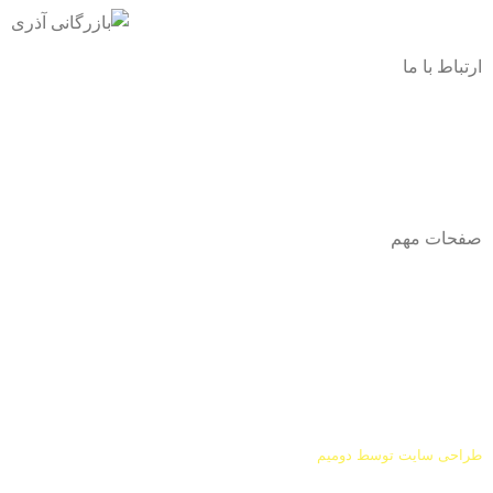
ارتباط با ما
آدرس
: اصفهان نجف اباد حد فاصل میدان بسیج و دانشگاه ازاد
شماره تماس:
03142748331
شماره همراه
:
9002454040
0
ا
ینستاگرام:
Azaricompany@
صفحات مهم
درباره ما
شرایط عودت و مرجوعی
طراحی سایت توسط
دومیم