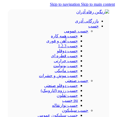
Skip to navigation
Skip to main content
بازرگانی آذری
چسب
چسب عمومی
چسب همه کاره
چسب آهن و فوری
چسب 1.2.3
چسب دوقلو
چسب قطره ای
چسب حرارتی
چسب یونولیت
چسب ماتیکی
چسب موش و حشرات
چسب صنعتی
چسب دوقلو صنعتی
چسب رزوه (اناروبیک)
چسب تفلون
pu چسب
چسب نوارنقاله
چسب سیلیکون
چسب سیلیکون عمومی