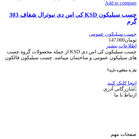
Add to compare
چسب سیلیکون KSD کی اس دی نیوترال شفاف 303
گرم
چسب سیلیکون عمومی
تومان
147.000
اطلاعات بیشتر
چسب سیلیکون کی اس دی KSD از جمله محصولات گروه چسب
های سیلیکون عمومی و ساختمان میباشد. چسب سیلیکون فالکون
نیاز به مشاوره دارید؟
اینجا کلیک کنید
ارتباط با ما
آدرس
: اصفهان نجف اباد حد فاصل میدان بسیج و دانشگاه ازاد
شماره تماس:
03142748331
شماره همراه
:
9002454040
0
ا
ینستاگرام:
Azaricompany@
صفحات مهم