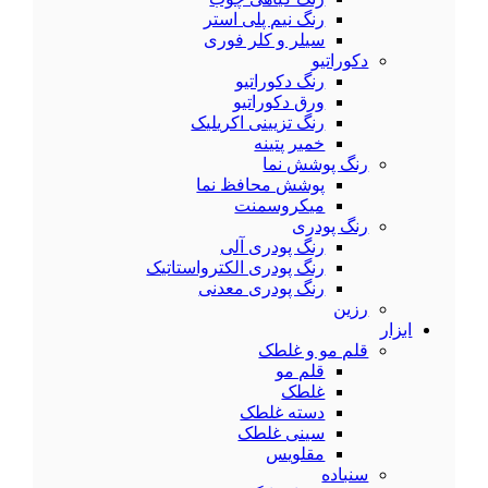
رنگ نیم پلی استر
سیلر و کلر فوری
دکوراتیو
رنگ دکوراتیو
ورق دکوراتیو
رنگ تزیینی اکریلیک
خمیر پتینه
رنگ پوشش نما
پوشش محافظ نما
میکروسمنت
رنگ پودری
رنگ پودری آلی
رنگ پودری الکترواستاتیک
رنگ پودری معدنی
رزین
ابزار
قلم مو و غلطک
قلم مو
غلطک
دسته غلطک
سینی غلطک
مقلویس
سنباده