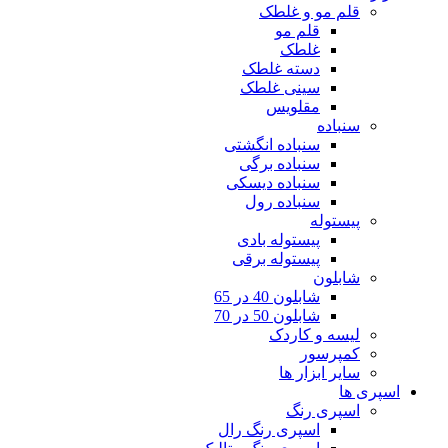
قلم مو و غلطک
قلم مو
غلطک
دسته غلطک
سینی غلطک
مقلویس
سنباده
سنباده انگشتی
سنباده برگی
سنباده دیسکی
سنباده رول
پیستوله
پیستوله بادی
پیستوله برقی
شابلون
شابلون 40 در 65
شابلون 50 در 70
لیسه و کاردک
کمپرسور
سایر ابزار ها
اسپری ها
اسپری رنگ
اسپری رنگ رال