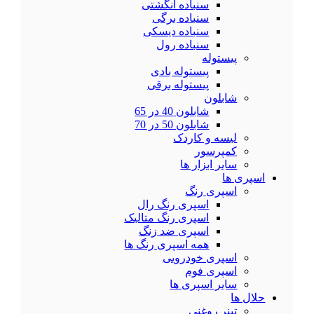
سنباده انگشتی
سنباده برگی
سنباده دیسکی
سنباده رول
پیستوله
پیستوله بادی
پیستوله برقی
شابلون
شابلون 40 در 65
شابلون 50 در 70
لیسه و کاردک
کمپرسور
سایر ابزار ها
اسپری ها
اسپری رنگ
اسپری رنگ رال
اسپری رنگ متالیک
اسپری ضد زنگ
همه اسپری رنگ ها
اسپری خودرویی
اسپری فوم
سایر اسپری ها
حلال ها
تینر روغنی