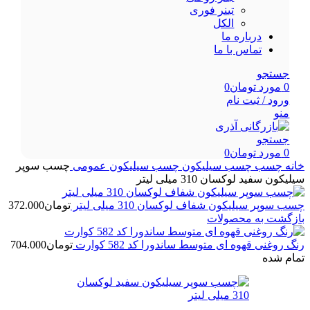
تینر فوری
الکل
درباره ما
تماس با ما
جستجو
0
مورد
تومان
0
ورود / ثبت نام
منو
جستجو
0
مورد
تومان
0
خانه
چسب
چسب سیلیکون
چسب سیلیکون عمومی
چسب سوپر
سیلیکون سفید لوکسان 310 میلی لیتر
چسب سوپر سیلیکون شفاف لوکسان 310 میلی لیتر
تومان
372.000
بازگشت به محصولات
رنگ روغنی قهوه ای متوسط ساندورا کد 582 کوارت
تومان
704.000
تمام شده