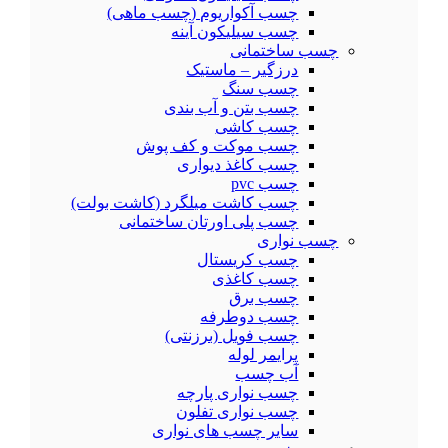
چسب آکواریوم (چسب ماهی)
چسب سیلیکون آینه
چسب ساختمانی
درزگیر – ماستیک
چسب سنگ
چسب بتن و آب بندی
چسب کاشی
چسب موکت و کف پوش
چسب کاغذ دیواری
چسب pvc
چسب کاشت میلگرد (کاشت بولت)
چسب پلی اورتان ساختمانی
چسب نواری
چسب کریستال
چسب کاغذی
چسب برق
چسب دوطرفه
چسب فویل (برزنتی)
پرایمر لوله
آب چسب
چسب نواری پارچه
چسب نواری تفلون
سایر چسب های نواری