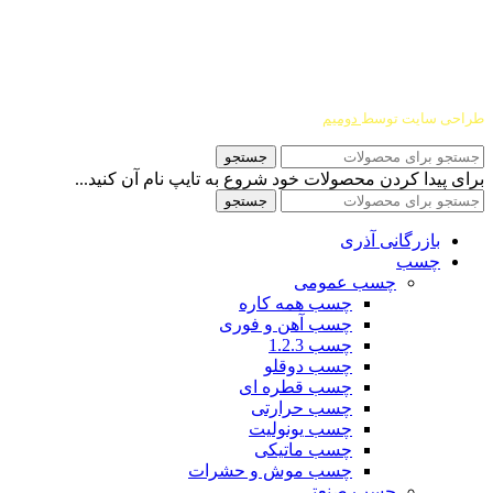
درباره ما
شرایط عودت و مرجوعی
طراحی سایت توسط
دومیم
جستجو
برای پیدا کردن محصولات خود شروع به تایپ نام آن کنید...
جستجو
بازرگانی آذری
چسب
چسب عمومی
چسب همه کاره
چسب آهن و فوری
چسب 1.2.3
چسب دوقلو
چسب قطره ای
چسب حرارتی
چسب یونولیت
چسب ماتیکی
چسب موش و حشرات
چسب صنعتی