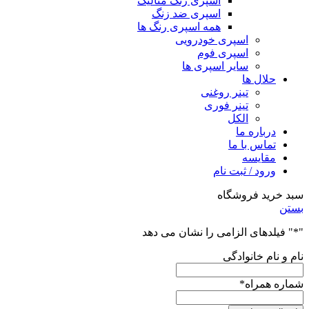
اسپری رنگ متالیک
اسپری ضد زنگ
همه اسپری رنگ ها
اسپری خودرویی
اسپری فوم
سایر اسپری ها
حلال ها
تینر روغنی
تینر فوری
الکل
درباره ما
تماس با ما
مقایسه
ورود / ثبت نام
سبد خرید فروشگاه
بستن
"
*
" فیلدهای الزامی را نشان می دهد
نام و نام خانوادگی
شماره همراه
*