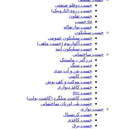
چسب دوقلو صنعتی
چسب رزوه (اناروبیک)
چسب تفلون
pu چسب
چسب نوارنقاله
چسب سیلیکون
چسب سیلیکون عمومی
چسب آکواریوم (چسب ماهی)
چسب سیلیکون آینه
چسب ساختمانی
درزگیر – ماستیک
چسب سنگ
چسب بتن و آب بندی
چسب کاشی
چسب موکت و کف پوش
چسب کاغذ دیواری
چسب pvc
چسب کاشت میلگرد (کاشت بولت)
چسب پلی اورتان ساختمانی
چسب نواری
چسب کریستال
چسب کاغذی
چسب برق