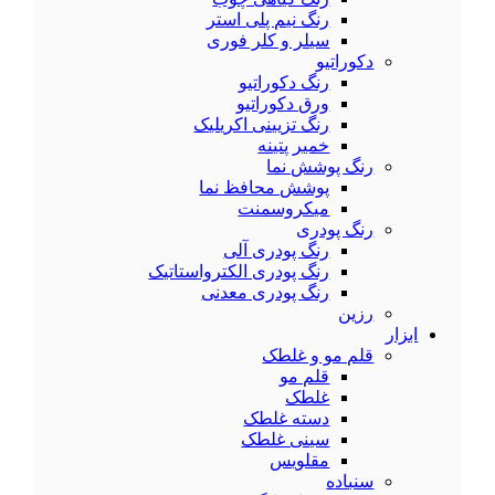
رنگ نیم پلی استر
سیلر و کلر فوری
دکوراتیو
رنگ دکوراتیو
ورق دکوراتیو
رنگ تزیینی اکریلیک
خمیر پتینه
رنگ پوشش نما
پوشش محافظ نما
میکروسمنت
رنگ پودری
رنگ پودری آلی
رنگ پودری الکترواستاتیک
رنگ پودری معدنی
رزین
ابزار
قلم مو و غلطک
قلم مو
غلطک
دسته غلطک
سینی غلطک
مقلویس
سنباده