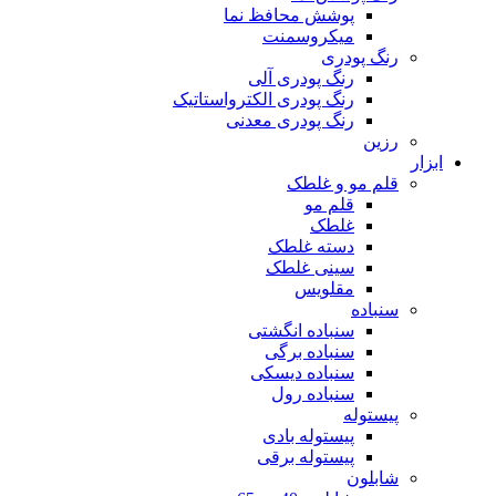
پوشش محافظ نما
میکروسمنت
رنگ پودری
رنگ پودری آلی
رنگ پودری الکترواستاتیک
رنگ پودری معدنی
رزین
ابزار
قلم مو و غلطک
قلم مو
غلطک
دسته غلطک
سینی غلطک
مقلویس
سنباده
سنباده انگشتی
سنباده برگی
سنباده دیسکی
سنباده رول
پیستوله
پیستوله بادی
پیستوله برقی
شابلون