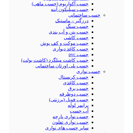
چسب آکواریوم (چسب ماهی)
چسب سیلیکون آینه
چسب ساختمانی
درزگیر – ماستیک
چسب سنگ
چسب بتن و آب بندی
چسب کاشی
چسب موکت و کف پوش
چسب کاغذ دیواری
چسب pvc
چسب کاشت میلگرد (کاشت بولت)
چسب پلی اورتان ساختمانی
چسب نواری
چسب کریستال
چسب کاغذی
چسب برق
چسب دوطرفه
چسب فویل (برزنتی)
پرایمر لوله
آب چسب
چسب نواری پارچه
چسب نواری تفلون
سایر چسب های نواری