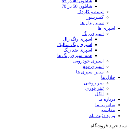
شابلون 40 در 65
شابلون 50 در 70
لیسه و کاردک
کمپرسور
سایر ابزار ها
اسپری ها
اسپری رنگ
اسپری رنگ رال
اسپری رنگ متالیک
اسپری ضد زنگ
همه اسپری رنگ ها
اسپری خودرویی
اسپری فوم
سایر اسپری ها
حلال ها
تینر روغنی
تینر فوری
الکل
درباره ما
تماس با ما
مقایسه
ورود / ثبت نام
سبد خرید فروشگاه