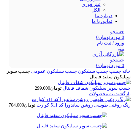
تینر فوری
الکل
درباره ما
تماس با ما
جستجو
0
مورد
تومان
0
ورود / ثبت نام
منو
جستجو
0
مورد
تومان
0
خانه
چسب
چسب سیلیکون
چسب سیلیکون عمومی
چسب سوپر
سیلیکون سفید فاینال
چسب سوپر سیلیکون شفاف فاینال
تومان
299.000
بازگشت به محصولات
رنگ روغنی طوسی روشن ساندورا کد 511 کوارت
تومان
704.000