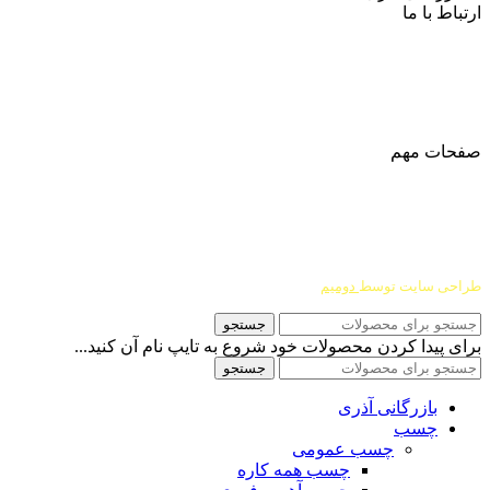
ارتباط با ما
آدرس
: اصفهان نجف اباد حد فاصل میدان بسیج و دانشگاه ازاد
شماره تماس:
03142748331
شماره همراه
:
9002454040
0
ا
ینستاگرام:
Azaricompany@
صفحات مهم
درباره ما
شرایط عودت و مرجوعی
طراحی سایت توسط
دومیم
جستجو
برای پیدا کردن محصولات خود شروع به تایپ نام آن کنید...
جستجو
بازرگانی آذری
چسب
چسب عمومی
چسب همه کاره