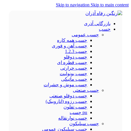
Skip to navigation
Skip to main content
بازرگانی آذری
چسب
چسب عمومی
چسب همه کاره
چسب آهن و فوری
چسب 1.2.3
چسب دوقلو
چسب قطره ای
چسب حرارتی
چسب یونولیت
چسب ماتیکی
چسب موش و حشرات
چسب صنعتی
چسب دوقلو صنعتی
چسب رزوه (اناروبیک)
چسب تفلون
pu چسب
چسب نوارنقاله
چسب سیلیکون
چسب سیلیکون عمومی