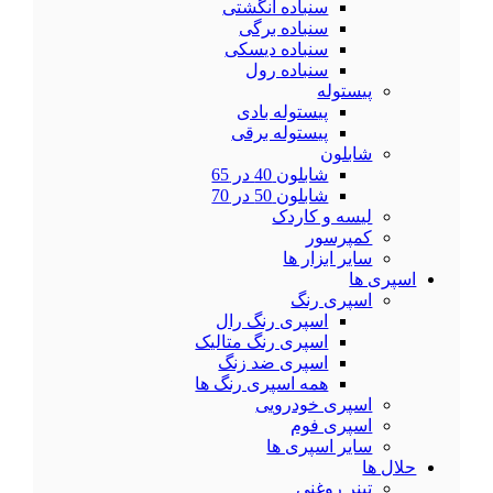
سنباده انگشتی
سنباده برگی
سنباده دیسکی
سنباده رول
پیستوله
پیستوله بادی
پیستوله برقی
شابلون
شابلون 40 در 65
شابلون 50 در 70
لیسه و کاردک
کمپرسور
سایر ابزار ها
اسپری ها
اسپری رنگ
اسپری رنگ رال
اسپری رنگ متالیک
اسپری ضد زنگ
همه اسپری رنگ ها
اسپری خودرویی
اسپری فوم
سایر اسپری ها
حلال ها
تینر روغنی