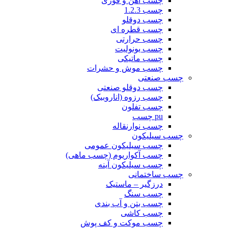
چسب آهن و فوری
چسب 1.2.3
چسب دوقلو
چسب قطره ای
چسب حرارتی
چسب یونولیت
چسب ماتیکی
چسب موش و حشرات
چسب صنعتی
چسب دوقلو صنعتی
چسب رزوه (اناروبیک)
چسب تفلون
pu چسب
چسب نوارنقاله
چسب سیلیکون
چسب سیلیکون عمومی
چسب آکواریوم (چسب ماهی)
چسب سیلیکون آینه
چسب ساختمانی
درزگیر – ماستیک
چسب سنگ
چسب بتن و آب بندی
چسب کاشی
چسب موکت و کف پوش