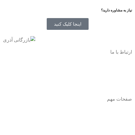
نیاز به مشاوره دارید؟
اینجا کلیک کنید
ارتباط با ما
آدرس
: اصفهان نجف اباد حد فاصل میدان بسیج و دانشگاه ازاد
شماره تماس:
03142748331
شماره همراه
:
9002454040
0
ا
ینستاگرام:
Azaricompany@
صفحات مهم
درباره ما
شرایط عودت و مرجوعی