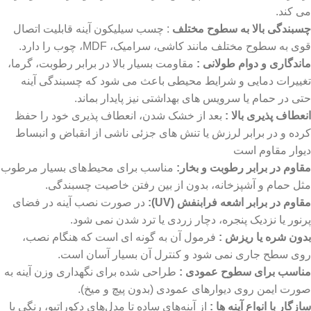
می‌ کند.
چسبندگی بالا به سطوح مختلف
: چسب سیلیکون آینه قابلیت اتصال
قوی به سطوح مختلف مانند کاشی، سرامیک، MDF، چوب را دارد.
ماندگاری و دوام طولانی :
مقاومت بسیار بالا در برابر رطوبت، گرما،
تغییرات دمایی و شرایط محیطی باعث می ‌شود که چسبندگی آینه
حتی در حمام یا سرویس‌ های بهداشتی نیز پایدار بماند.
انعطاف‌ پذیری بالا :
بعد از خشک شدن، انعطاف ‌پذیری خود را حفظ
کرده و در برابر لرزش یا تنش‌ های جزئی ناشی از انقباض و انبساط
دیوار مقاوم است
مقاوم در برابر رطوبت و بخار:
مناسب برای محیط‌های بسیار مرطوب
مثل حمام و آشپزخانه، بدون از بین رفتن خاصیت چسبندگی.
مقاوم در برابر اشعه فرابنفش
(UV)
:
در صورت نصب آینه در فضای
پرنور یا نزدیک پنجره، دچار زردی یا ترد شدن نمی ‌شود.
بدون شره یا ریزش :
فرمول آن به گونه ‌ای است که هنگام نصب،
روی سطح جاری نمی ‌شود و کنترل آن بسیار آسان است.
مناسب برای سطوح عمودی :
طراحی شده برای نگهداری وزن آینه به
صورت ایمن روی دیوارهای عمودی (بدون پیچ و میخ).
سازگار با انواع آینه ‌ها :
از آینه‌های ساده تا مدل‌های دکوراتیو، رنگی یا