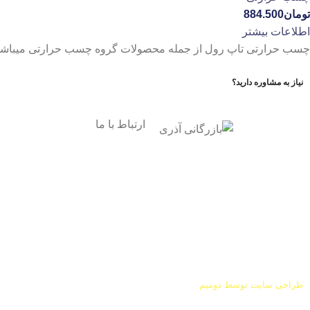
تومان
884.500
اطلاعات بیشتر
چسب حرارتی تاپ رول از جمله محصولات گروه چسب حرارتی میباشد
نیاز به مشاوره دارید؟
ارتباط با ما
آدرس
: اصفهان نجف اباد حد
فاصل میدان بسیج و دانشگاه
ازاد
شماره تماس:
03142748331
شماره همراه
:
9002454040
0
ا
ینستاگرام:
Azaricompany@
طراحی سایت توسط
دومیم