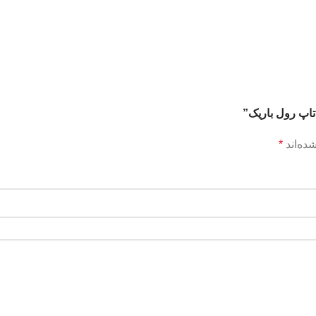
تاپ رول باریک”
ده‌اند
*