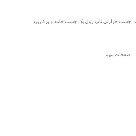
. چسب حرارتی تاپ رول یک چسب جامد و پرکاربرد
صفحات مهم
درباره ما
شرایط عودت و مرجوعی