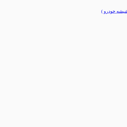
یشه خودرو )