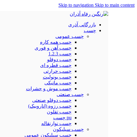
Skip to navigation
Skip to main content
بازرگانی آذری
چسب
چسب عمومی
چسب همه کاره
چسب آهن و فوری
چسب 1.2.3
چسب دوقلو
چسب قطره ای
چسب حرارتی
چسب یونولیت
چسب ماتیکی
چسب موش و حشرات
چسب صنعتی
چسب دوقلو صنعتی
چسب رزوه (اناروبیک)
چسب تفلون
pu چسب
چسب نوارنقاله
چسب سیلیکون
چسب سیلیکون عمومی