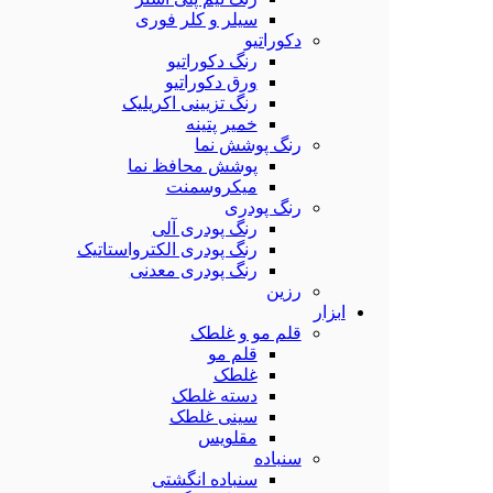
سیلر و کلر فوری
دکوراتیو
رنگ دکوراتیو
ورق دکوراتیو
رنگ تزیینی اکریلیک
خمیر پتینه
رنگ پوشش نما
پوشش محافظ نما
میکروسمنت
رنگ پودری
رنگ پودری آلی
رنگ پودری الکترواستاتیک
رنگ پودری معدنی
رزین
ابزار
قلم مو و غلطک
قلم مو
غلطک
دسته غلطک
سینی غلطک
مقلویس
سنباده
سنباده انگشتی