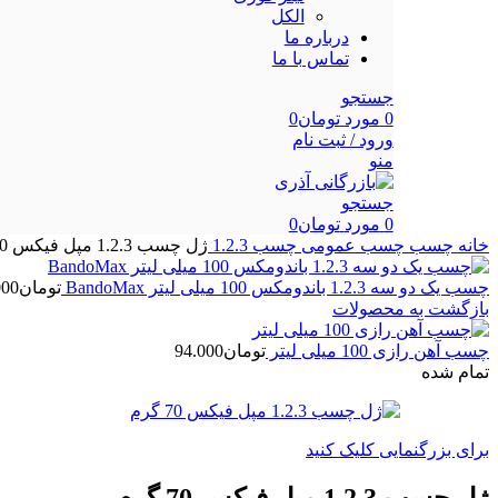
الکل
درباره ما
تماس با ما
جستجو
0
مورد
تومان
0
ورود / ثبت نام
منو
جستجو
0
مورد
تومان
0
خانه
چسب
چسب عمومی
چسب 1.2.3
ژل چسب 1.2.3 مپل فیکس 70 گرم
چسب یک دو سه 1.2.3 باندومکس 100 میلی لیتر BandoMax
تومان
000
بازگشت به محصولات
چسب آهن رازی 100 میلی لیتر
تومان
94.000
تمام شده
برای بزرگنمایی کلیک کنید
ژل چسب 1.2.3 مپل فیکس 70 گرم