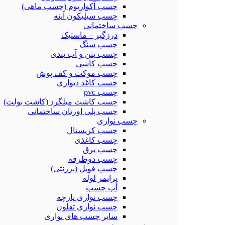
چسب آکواریوم (چسب ماهی)
چسب سیلیکون آینه
چسب ساختمانی
درزگیر – ماستیک
چسب سنگ
چسب بتن و آب بندی
چسب کاشی
چسب موکت و کف پوش
چسب کاغذ دیواری
چسب pvc
چسب کاشت میلگرد (کاشت بولت)
چسب پلی اورتان ساختمانی
چسب نواری
چسب کریستال
چسب کاغذی
چسب برق
چسب دوطرفه
چسب فویل (برزنتی)
پرایمر لوله
آب چسب
چسب نواری پارچه
چسب نواری تفلون
سایر چسب های نواری