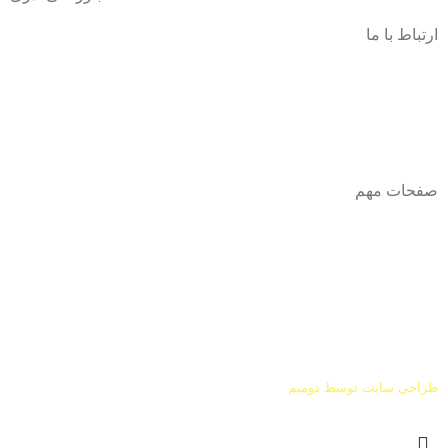
ارتباط با ما
آدرس
: اصفهان نجف اباد حد فاصل میدان بسیج و دانشگاه ازاد
شماره تماس:
03142748331
شماره همراه
:
9002454040
0
ا
ینستاگرام:
Azaricompany@
صفحات مهم
درباره ما
شرایط عودت و مرجوعی
طراحی سایت توسط
دومیم