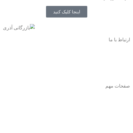
اینجا کلیک کنید
ارتباط با ما
آدرس
: اصفهان نجف اباد حد فاصل میدان بسیج و دانشگاه ازاد
شماره تماس:
03142748331
شماره همراه
:
9002454040
0
ا
ینستاگرام:
Azaricompany@
صفحات مهم
درباره ما
شرایط عودت و مرجوعی