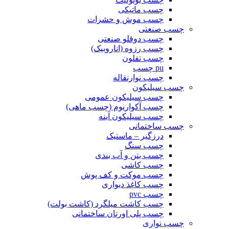
چسب ماتیکی
چسب موش و حشرات
چسب صنعتی
چسب دوقلو صنعتی
چسب رزوه (اناروبیک)
چسب تفلون
pu چسب
چسب نوارنقاله
چسب سیلیکون
چسب سیلیکون عمومی
چسب آکواریوم (چسب ماهی)
چسب سیلیکون آینه
چسب ساختمانی
درزگیر – ماستیک
چسب سنگ
چسب بتن و آب بندی
چسب کاشی
چسب موکت و کف پوش
چسب کاغذ دیواری
چسب pvc
چسب کاشت میلگرد (کاشت بولت)
چسب پلی اورتان ساختمانی
چسب نواری