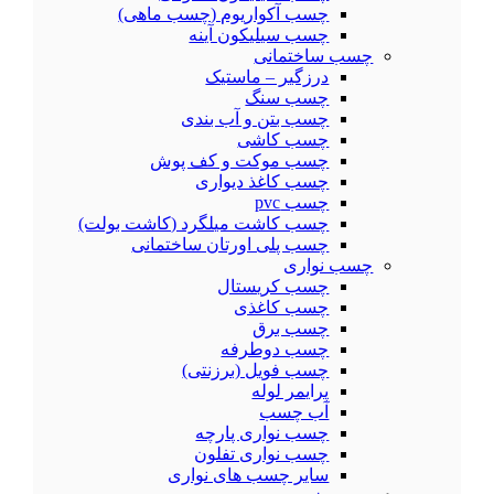
چسب آکواریوم (چسب ماهی)
چسب سیلیکون آینه
چسب ساختمانی
درزگیر – ماستیک
چسب سنگ
چسب بتن و آب بندی
چسب کاشی
چسب موکت و کف پوش
چسب کاغذ دیواری
چسب pvc
چسب کاشت میلگرد (کاشت بولت)
چسب پلی اورتان ساختمانی
چسب نواری
چسب کریستال
چسب کاغذی
چسب برق
چسب دوطرفه
چسب فویل (برزنتی)
پرایمر لوله
آب چسب
چسب نواری پارچه
چسب نواری تفلون
سایر چسب های نواری