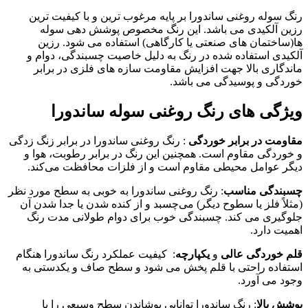
رنگ سوله روغنی ساندورا بر پایه مرغوب ترین و با کیفیت ترین
رزین آلکیدی می باشد. این رنگ مخصوص پوشش دهی سوله
ها(ساختمان های صنعتی یا کارگاهی) استفاده می شود. رزین
آلکیدی استفاده شده در رنگ به دلیل خاصیت چسبندگی، دوام و
ماندگاری بالا جهت افزایش مقاومت سازه های فلزی در برابر
خوردگی و پوسیدگی می باشد.
ویژگی های رنگ روغنی سوله ساندورا
مقاومت در برابر خوردگی
: رنگ روغنی ساندورا در برابر زنگ‌ زدگی
و خوردگی مقاوم است. همچنین این رنگ در برابر رطوبت، هوا و
دیگر عوامل محیطی مقاوم است و از فلزات محافظت می‌کند.
چسبندگی مناسب
: رنگ روغنی ساندورا به خوبی به سطح مورد نظر
(مثلاً فلز یا سطوح دیگر) می‌چسبد و از کنده شدن یا جدا شدن آن
جلوگیری می ‌کند. چسبندگی خوب برای دوام طولانی مدت رنگ
اهمیت دارد.
قلم‌ خوردگی عالی
و
یکپارچه
: کیفیت عملکرد رنگ ساندورا هنگام
استفاده راحتی با قلم پخش می‌ شود و سطح صاف و یکدستی به
وجود می ‌آورد.
پوشش بالا
: رنگ ساندورا توانایی پوشاندن سطح وسیعی را با