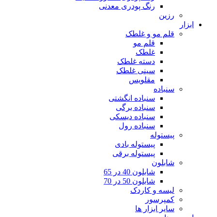
رنگ پودری معدنی
رزین
ابزار
قلم مو و غلطک
قلم مو
غلطک
دسته غلطک
سینی غلطک
مقلویس
سنباده
سنباده انگشتی
سنباده برگی
سنباده دیسکی
سنباده رول
پیستوله
پیستوله بادی
پیستوله برقی
شابلون
شابلون 40 در 65
شابلون 50 در 70
لیسه و کاردک
کمپرسور
سایر ابزار ها