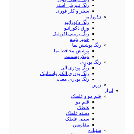
رنگ نیم پلی استر
سیلر و کلر فوری
دکوراتیو
رنگ دکوراتیو
ورق دکوراتیو
رنگ تزیینی اکریلیک
خمیر پتینه
رنگ پوشش نما
پوشش محافظ نما
میکروسمنت
رنگ پودری
رنگ پودری آلی
رنگ پودری الکترواستاتیک
رنگ پودری معدنی
رزین
ابزار
قلم مو و غلطک
قلم مو
غلطک
دسته غلطک
سینی غلطک
مقلویس
سنباده