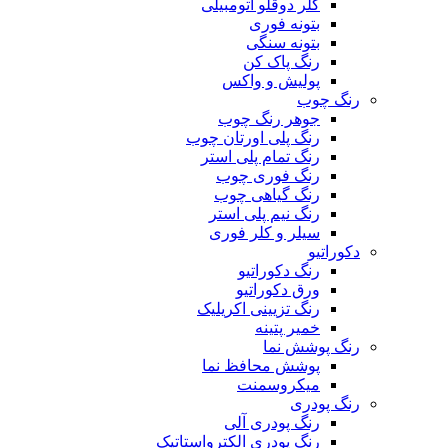
کلر دوقلو اتومبیلی
بتونه فوری
بتونه سنگی
رنگ پاک کن
پولیش و واکس
رنگ چوب
جوهر رنگ چوب
رنگ پلی اورتان چوب
رنگ تمام پلی استر
رنگ فوری چوب
رنگ گیاهی چوب
رنگ نیم پلی استر
سیلر و کلر فوری
دکوراتیو
رنگ دکوراتیو
ورق دکوراتیو
رنگ تزیینی اکریلیک
خمیر پتینه
رنگ پوشش نما
پوشش محافظ نما
میکروسمنت
رنگ پودری
رنگ پودری آلی
رنگ پودری الکترواستاتیک