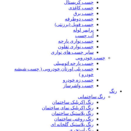
چسب کریستال
چسب کاغذی
چسب برق
چسب دوطرفه
چسب فویل (برزنتی)
پرایمر لوله
آب چسب
چسب نواری پارچه
چسب نواری تفلون
سایر چسب های نواری
چسب خودرویی
چسب پارچه اتومبیلی
چسب پلی اورتان خودرویی ( چسب شیشه
خودرو )
چسب زه خودرو
چسب واشرساز
رنگ
رنگ ساختمانی
رنگ اکریلیک ساختمان
رنگ اکریلیک نمای ساختمان
رنگ پلاستیک ساختمان
رنگ روغنی ساختمان
رنگ پلاستیک گلخانه ای
رنگ استخری