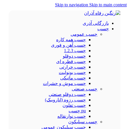
Skip to navigation
Skip to main content
بازرگانی آذری
چسب
چسب عمومی
چسب همه کاره
چسب آهن و فوری
چسب 1.2.3
چسب دوقلو
چسب قطره ای
چسب حرارتی
چسب یونولیت
چسب ماتیکی
چسب موش و حشرات
چسب صنعتی
چسب دوقلو صنعتی
چسب رزوه (اناروبیک)
چسب تفلون
pu چسب
چسب نوارنقاله
چسب سیلیکون
چسب سیلیکون عمومی