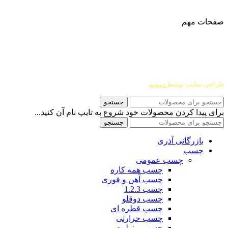
ا
ینستاگرام:
Azaricompany@
صفحات مهم
درباره ما
شرایط عودت و مرجوعی
طراحی سایت توسط
دومیم
جستجو
برای پیدا کردن محصولات خود شروع به تایپ نام آن کنید...
جستجو
بازرگانی آذری
چسب
چسب عمومی
چسب همه کاره
چسب آهن و فوری
چسب 1.2.3
چسب دوقلو
چسب قطره ای
چسب حرارتی
چسب یونولیت