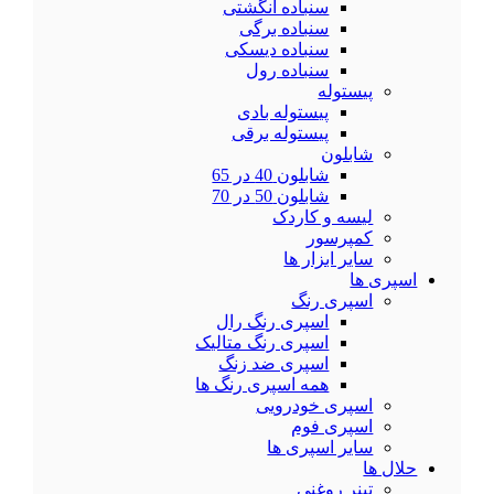
سنباده انگشتی
سنباده برگی
سنباده دیسکی
سنباده رول
پیستوله
پیستوله بادی
پیستوله برقی
شابلون
شابلون 40 در 65
شابلون 50 در 70
لیسه و کاردک
کمپرسور
سایر ابزار ها
اسپری ها
اسپری رنگ
اسپری رنگ رال
اسپری رنگ متالیک
اسپری ضد زنگ
همه اسپری رنگ ها
اسپری خودرویی
اسپری فوم
سایر اسپری ها
حلال ها
تینر روغنی