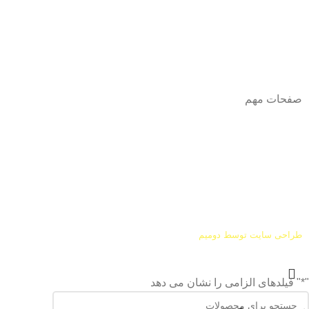
آدرس
: اصفهان نجف اباد حد فاصل میدان بسیج و دانشگاه ازاد
شماره تماس:
03142748331
شماره همراه
:
9002454040
0
ا
ینستاگرام:
Azaricompany@
صفحات مهم
درباره ما
شرایط عودت و مرجوعی
طراحی سایت توسط
دومیم
"
*
" فیلدهای الزامی را نشان می دهد