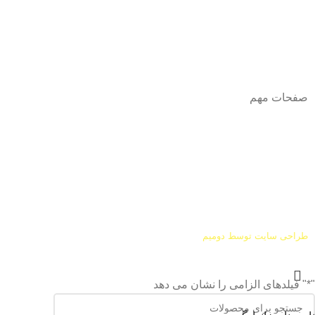
آدرس
: اصفهان نجف اباد حد فاصل میدان بسیج و دانشگاه ازاد
شماره تماس:
03142748331
شماره همراه
:
9002454040
0
ا
ینستاگرام:
Azaricompany@
صفحات مهم
درباره ما
شرایط عودت و مرجوعی
طراحی سایت توسط
دومیم
"
*
" فیلدهای الزامی را نشان می دهد