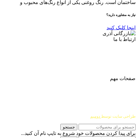
ساختمان است. رنگ روغنی یکی از انواع رنگ‌های محبوب و
نیاز به مشاوره دارید؟
اینجا کلیک کنید
ارتباط با ما
آدرس
: اصفهان نجف اباد حد فاصل میدان بسیج و دانشگاه ازاد
شماره تماس:
03142748331
شماره همراه
:
9002454040
0
ا
ینستاگرام:
Azaricompany@
صفحات مهم
درباره ما
شرایط عودت و مرجوعی
طراحی سایت توسط
دومیم
جستجو
برای پیدا کردن محصولات خود شروع به تایپ نام آن کنید...