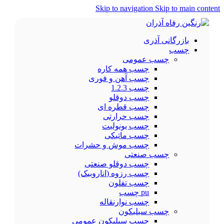
Skip to navigation
Skip to main content
بازرگانی آذری
چسب
چسب عمومی
چسب همه کاره
چسب آهن و فوری
چسب 1.2.3
چسب دوقلو
چسب قطره ای
چسب حرارتی
چسب یونولیت
چسب ماتیکی
چسب موش و حشرات
چسب صنعتی
چسب دوقلو صنعتی
چسب رزوه (اناروبیک)
چسب تفلون
pu چسب
چسب نوارنقاله
چسب سیلیکون
چسب سیلیکون عمومی