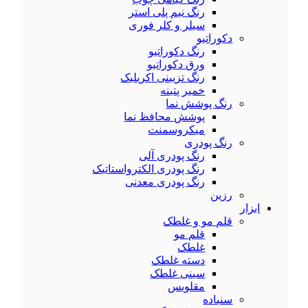
رنگ نیم پلی استر
سیلر و کلر فوری
دکوراتیو
رنگ دکوراتیو
ورق دکوراتیو
رنگ تزیینی اکریلیک
خمیر پتینه
رنگ پوشش نما
پوشش محافظ نما
میکروسمنت
رنگ پودری
رنگ پودری آلی
رنگ پودری الکترواستاتیک
رنگ پودری معدنی
رزین
ابزار
قلم مو و غلطک
قلم مو
غلطک
دسته غلطک
سینی غلطک
مقلویس
سنباده