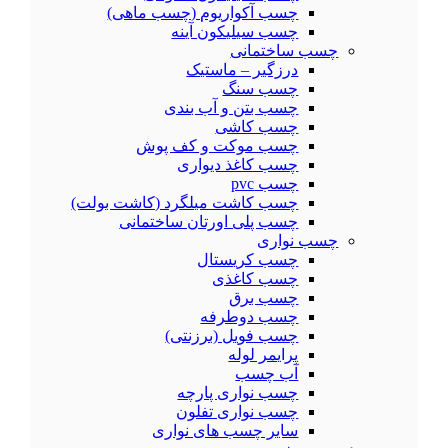
چسب آکواریوم (چسب ماهی)
چسب سیلیکون آینه
چسب ساختمانی
درزگیر – ماستیک
چسب سنگ
چسب بتن و آب بندی
چسب کاشی
چسب موکت و کف پوش
چسب کاغذ دیواری
چسب pvc
چسب کاشت میلگرد (کاشت بولت)
چسب پلی اورتان ساختمانی
چسب نواری
چسب کریستال
چسب کاغذی
چسب برق
چسب دوطرفه
چسب فویل (برزنتی)
پرایمر لوله
آب چسب
چسب نواری پارچه
چسب نواری تفلون
سایر چسب های نواری