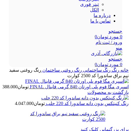
تینر فوری
الکل
درباره ما
تماس با ما
جستجو
0
مورد
تومان
0
ورود / ثبت نام
منو
جستجو
0
مورد
تومان
0
خانه
رنگ
رنگ ساختمانی
رنگ روغنی ساختمان
رنگ روغنی سفید
نیم براق ساندورا کد 2500 کوارت
اسپری مگا فوم پلی اورتان 840 گرمی فاینال FINAL
تومان
388.000
بازگشت به محصولات
رنگ کنیتکس بدون دانه ساندورا کد 220 حلب
تومان
4.047.000
برای بزرگنمایی کلیک کنید