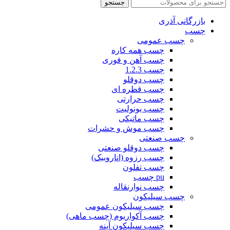
جستجو
بازرگانی آذری
چسب
چسب عمومی
چسب همه کاره
چسب آهن و فوری
چسب 1.2.3
چسب دوقلو
چسب قطره ای
چسب حرارتی
چسب یونولیت
چسب ماتیکی
چسب موش و حشرات
چسب صنعتی
چسب دوقلو صنعتی
چسب رزوه (اناروبیک)
چسب تفلون
pu چسب
چسب نوارنقاله
چسب سیلیکون
چسب سیلیکون عمومی
چسب آکواریوم (چسب ماهی)
چسب سیلیکون آینه