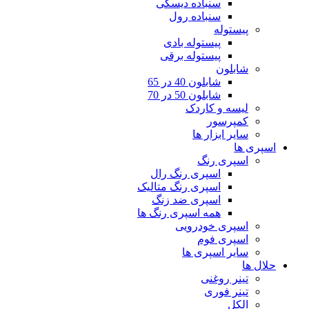
سنباده دیسکی
سنباده رول
پیستوله
پیستوله بادی
پیستوله برقی
شابلون
شابلون 40 در 65
شابلون 50 در 70
لیسه و کاردک
کمپرسور
سایر ابزار ها
اسپری ها
اسپری رنگ
اسپری رنگ رال
اسپری رنگ متالیک
اسپری ضد زنگ
همه اسپری رنگ ها
اسپری خودرویی
اسپری فوم
سایر اسپری ها
حلال ها
تینر روغنی
تینر فوری
الکل