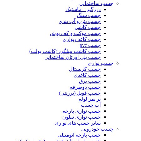
چسب ساختمانی
درزگیر – ماستیک
چسب سنگ
چسب بتن و آب بندی
چسب کاشی
چسب موکت و کف پوش
چسب کاغذ دیواری
چسب pvc
چسب کاشت میلگرد (کاشت بولت)
چسب پلی اورتان ساختمانی
چسب نواری
چسب کریستال
چسب کاغذی
چسب برق
چسب دوطرفه
چسب فویل (برزنتی)
پرایمر لوله
آب چسب
چسب نواری پارچه
چسب نواری تفلون
سایر چسب های نواری
چسب خودرویی
چسب پارچه اتومبیلی
چسب پلی اورتان خودرویی ( چسب شیشه