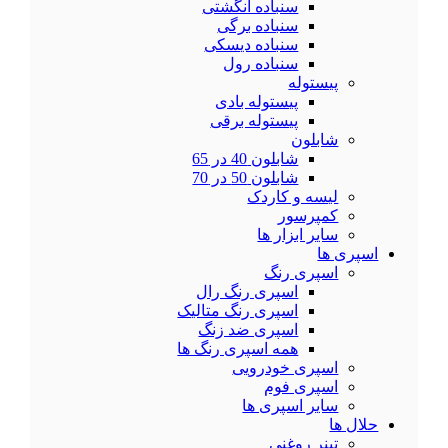
سنباده انگشتی
سنباده برگی
سنباده دیسکی
سنباده رول
پیستوله
پیستوله بادی
پیستوله برقی
شابلون
شابلون 40 در 65
شابلون 50 در 70
لیسه و کاردک
کمپرسور
سایر ابزار ها
اسپری ها
اسپری رنگ
اسپری رنگ رال
اسپری رنگ متالیک
اسپری ضد زنگ
همه اسپری رنگ ها
اسپری خودرویی
اسپری فوم
سایر اسپری ها
حلال ها
تینر روغنی