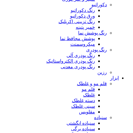
دکوراتیو
رنگ دکوراتیو
ورق دکوراتیو
رنگ تزیینی اکریلیک
خمیر پتینه
رنگ پوشش نما
پوشش محافظ نما
میکروسمنت
رنگ پودری
رنگ پودری آلی
رنگ پودری الکترواستاتیک
رنگ پودری معدنی
رزین
ابزار
قلم مو و غلطک
قلم مو
غلطک
دسته غلطک
سینی غلطک
مقلویس
سنباده
سنباده انگشتی
سنباده برگی