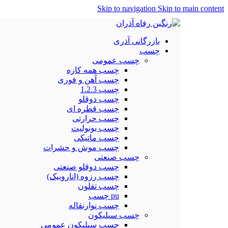
Skip to navigation
Skip to main content
بازرگانی آذری
چسب
چسب عمومی
چسب همه کاره
چسب آهن و فوری
چسب 1.2.3
چسب دوقلو
چسب قطره ای
چسب حرارتی
چسب یونولیت
چسب ماتیکی
چسب موش و حشرات
چسب صنعتی
چسب دوقلو صنعتی
چسب رزوه (اناروبیک)
چسب تفلون
pu چسب
چسب نوارنقاله
چسب سیلیکون
چسب سیلیکون عمومی