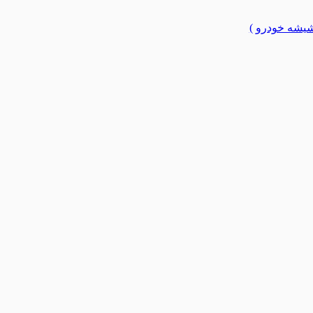
یشه خودرو )