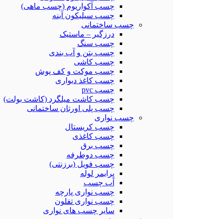
چسب آکواریوم (چسب ماهی)
چسب سیلیکون آینه
چسب ساختمانی
درزگیر – ماستیک
چسب سنگ
چسب بتن و آب بندی
چسب کاشی
چسب موکت و کف پوش
چسب کاغذ دیواری
چسب pvc
چسب کاشت میلگرد (کاشت بولت)
چسب پلی اورتان ساختمانی
چسب نواری
چسب کریستال
چسب کاغذی
چسب برق
چسب دوطرفه
چسب فویل (برزنتی)
پرایمر لوله
آب چسب
چسب نواری پارچه
چسب نواری تفلون
سایر چسب های نواری