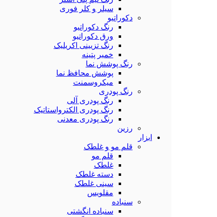
سیلر و کلر فوری
دکوراتیو
رنگ دکوراتیو
ورق دکوراتیو
رنگ تزیینی اکریلیک
خمیر پتینه
رنگ پوشش نما
پوشش محافظ نما
میکروسمنت
رنگ پودری
رنگ پودری آلی
رنگ پودری الکترواستاتیک
رنگ پودری معدنی
رزین
ابزار
قلم مو و غلطک
قلم مو
غلطک
دسته غلطک
سینی غلطک
مقلویس
سنباده
سنباده انگشتی