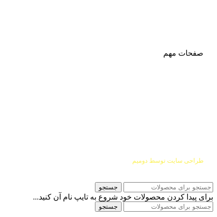
شماره تماس:
03142748331
شماره همراه
:
9002454040
0
ا
ینستاگرام:
Azaricompany@
صفحات مهم
درباره ما
شرایط عودت و مرجوعی
طراحی سایت توسط
دومیم
جستجو
برای پیدا کردن محصولات خود شروع به تایپ نام آن کنید...
جستجو