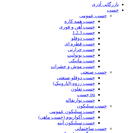
بازرگانی آذری
چسب
چسب عمومی
چسب همه کاره
چسب آهن و فوری
چسب 1.2.3
چسب دوقلو
چسب قطره ای
چسب حرارتی
چسب یونولیت
چسب ماتیکی
چسب موش و حشرات
چسب صنعتی
چسب دوقلو صنعتی
چسب رزوه (اناروبیک)
چسب تفلون
pu چسب
چسب نوارنقاله
چسب سیلیکون
چسب سیلیکون عمومی
چسب آکواریوم (چسب ماهی)
چسب سیلیکون آینه
چسب ساختمانی