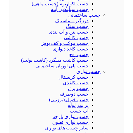
چسب آکواریوم (چسب ماهی)
چسب سیلیکون آینه
چسب ساختمانی
درزگیر – ماستیک
چسب سنگ
چسب بتن و آب بندی
چسب کاشی
چسب موکت و کف پوش
چسب کاغذ دیواری
چسب pvc
چسب کاشت میلگرد (کاشت بولت)
چسب پلی اورتان ساختمانی
چسب نواری
چسب کریستال
چسب کاغذی
چسب برق
چسب دوطرفه
چسب فویل (برزنتی)
پرایمر لوله
آب چسب
چسب نواری پارچه
چسب نواری تفلون
سایر چسب های نواری