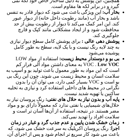
همچنین، این پوشش به دلیل ساختار خاص خود لکه نمی
‌گیرد و در برابر لکه ‌ها مقاوم است.
بخار آب:
این ویژگی باعث می ‌شود که دیوار قادر به تنفس
باشد و بخار آب (مانند رطوبت داخل خانه) از دیوار عبور
کند. این امر کمک می‌کند تا دیوار از رطوبت بیش از حد
محافظت شود و از ایجاد مشکلاتی مانند کپک و قارچ
جلوگیری کند.
پوشش دهی عالی :
برای پوشش کامل سطح دیوار نیازی
به چند لایه رنگ نیست و با یک لایه، سطح به‌ طور کامل
پوشیده می‌شود
بی بو و دوستدار محیط زیست:
استفاده از مواد LOW
Low VOC
VOC .
به معنای داشتن مواد آلی فرار کم
است که این مواد به ‌طور معمول باعث تولید بو و آسیب به
سلامت انسان و محیط زیست می ‌شوند. چون این رنگ بی‌
بو است و VOC بسیار کمی دارد، می ‌توان آن را بدون
نگرانی در محیط‌ های داخلی استفاده کرد و نیازی به تخلیه
ساکنین یا تهویه شدید نیست.
پایه آب و بدون نیاز به حلال های نفتی:
رنگ پروسان نیاز به
حلال‌های شیمیایی یا نفتی ندارد که معمولاً دارای بو و مواد
مضر هستند. در نتیجه، استفاده از آن‌ها آسان‌ تر است و
سلامت افراد را تهدید نمی‌کند.
زمان خشک شدن پایین و عدم جذب گرد و غبار در زمان
اجرا
: رنگ پروسان اکریلیک به سرعت خشک می ‌شود، که
باعث می ‌شود کار سریع‌ تر انجام شود و پس از اجرای آن،