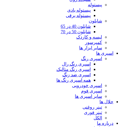
پیستوله
پیستوله بادی
پیستوله برقی
شابلون
شابلون 40 در 65
شابلون 50 در 70
لیسه و کاردک
کمپرسور
سایر ابزار ها
اسپری ها
اسپری رنگ
اسپری رنگ رال
اسپری رنگ متالیک
اسپری ضد زنگ
همه اسپری رنگ ها
اسپری خودرویی
اسپری فوم
سایر اسپری ها
حلال ها
تینر روغنی
تینر فوری
الکل
درباره ما