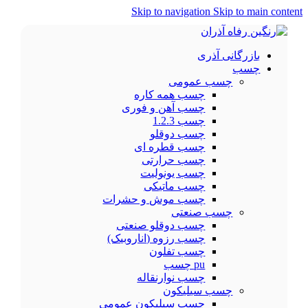
Skip to navigation
Skip to main content
بازرگانی آذری
چسب
چسب عمومی
چسب همه کاره
چسب آهن و فوری
چسب 1.2.3
چسب دوقلو
چسب قطره ای
چسب حرارتی
چسب یونولیت
چسب ماتیکی
چسب موش و حشرات
چسب صنعتی
چسب دوقلو صنعتی
چسب رزوه (اناروبیک)
چسب تفلون
pu چسب
چسب نوارنقاله
چسب سیلیکون
چسب سیلیکون عمومی