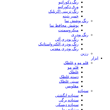
رنگ دکوراتیو
ورق دکوراتیو
رنگ تزیینی اکریلیک
خمیر پتینه
رنگ پوشش نما
پوشش محافظ نما
میکروسمنت
رنگ پودری
رنگ پودری آلی
رنگ پودری الکترواستاتیک
رنگ پودری معدنی
رزین
ابزار
قلم مو و غلطک
قلم مو
غلطک
دسته غلطک
سینی غلطک
مقلویس
سنباده
سنباده انگشتی
سنباده برگی
سنباده دیسکی
سنباده رول