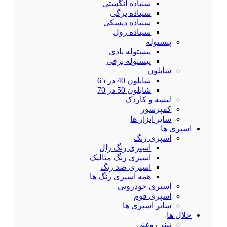
سنباده انگشتی
سنباده برگی
سنباده دیسکی
سنباده رول
پیستوله
پیستوله بادی
پیستوله برقی
شابلون
شابلون 40 در 65
شابلون 50 در 70
لیسه و کاردک
کمپرسور
سایر ابزار ها
اسپری ها
اسپری رنگ
اسپری رنگ رال
اسپری رنگ متالیک
اسپری ضد زنگ
همه اسپری رنگ ها
اسپری خودرویی
اسپری فوم
سایر اسپری ها
حلال ها
تینر روغنی