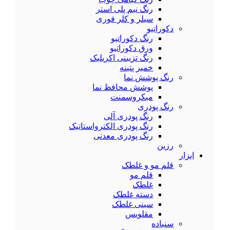
رنگ نیم پلی استر
سیلر و کلر فوری
دکوراتیو
رنگ دکوراتیو
ورق دکوراتیو
رنگ تزیینی اکریلیک
خمیر پتینه
رنگ پوشش نما
پوشش محافظ نما
میکروسمنت
رنگ پودری
رنگ پودری آلی
رنگ پودری الکترواستاتیک
رنگ پودری معدنی
رزین
ابزار
قلم مو و غلطک
قلم مو
غلطک
دسته غلطک
سینی غلطک
مقلویس
سنباده