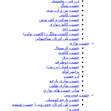
درزگیر – ماستیک
چسب سنگ
چسب بتن و آب بندی
چسب کاشی
چسب موکت و کف پوش
چسب کاغذ دیواری
چسب pvc
چسب کاشت میلگرد (کاشت بولت)
چسب پلی اورتان ساختمانی
چسب نواری
چسب کریستال
چسب کاغذی
چسب برق
چسب دوطرفه
چسب فویل (برزنتی)
پرایمر لوله
آب چسب
چسب نواری پارچه
چسب نواری تفلون
سایر چسب های نواری
چسب خودرویی
چسب پارچه اتومبیلی
چسب پلی اورتان خودرویی ( چسب شیشه
خودرو )