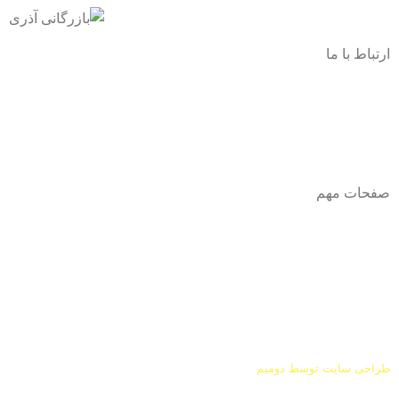
ارتباط با ما
آدرس
: اصفهان نجف اباد حد فاصل میدان بسیج و دانشگاه ازاد
شماره تماس:
03142748331
شماره همراه
:
9002454040
0
ا
ینستاگرام:
Azaricompany@
صفحات مهم
درباره ما
شرایط عودت و مرجوعی
طراحی سایت توسط
دومیم