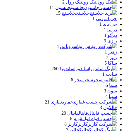
تیک رول
تیک رول
2
جانسون
جانسون
11
جلاسنج
جلاسنج
15
جی اس بی
1
جی باند
1
درسا
1
دیاکو
1
رازی
9
روناس
روناس
4
زهیر
1
زیپر
7
ساکا
5
ساندورا
ساندورا
260
سایت
1
سحر
سحر
6
سما
6
سون
3
سینا
4
غفاری
غفاری
21
فالکون
3
فاینال
فاینال
20
قوام
قوام
6
کاریز
کاریز
8
کحالی
کحالی
3