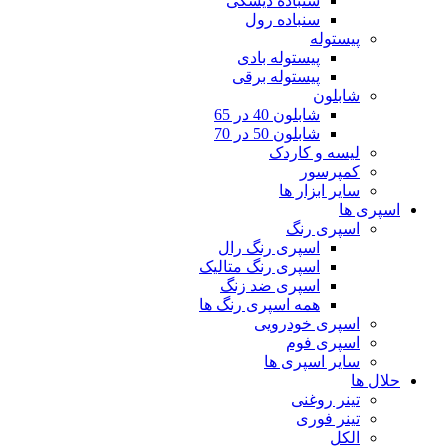
سنباده دیسکی
سنباده رول
پیستوله
پیستوله بادی
پیستوله برقی
شابلون
شابلون 40 در 65
شابلون 50 در 70
لیسه و کاردک
کمپرسور
سایر ابزار ها
اسپری ها
اسپری رنگ
اسپری رنگ رال
اسپری رنگ متالیک
اسپری ضد زنگ
همه اسپری رنگ ها
اسپری خودرویی
اسپری فوم
سایر اسپری ها
حلال ها
تینر روغنی
تینر فوری
الکل