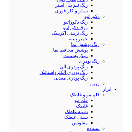
رنگ نیم پلی استر
سیلر و کلر فوری
دکوراتیو
رنگ دکوراتیو
ورق دکوراتیو
رنگ تزیینی اکریلیک
خمیر پتینه
رنگ پوشش نما
پوشش محافظ نما
میکروسمنت
رنگ پودری
رنگ پودری آلی
رنگ پودری الکترواستاتیک
رنگ پودری معدنی
رزین
ابزار
قلم مو و غلطک
قلم مو
غلطک
دسته غلطک
سینی غلطک
مقلویس
سنباده