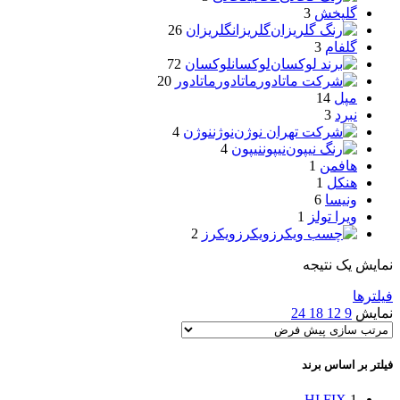
گلپخش
3
گلریزان
گلریزان
26
گلفام
3
لوکسان
لوکسان
72
ماتادور
ماتادور
20
مپل
14
نبرد
3
نوژن
نوژن
4
نیپون
نیپون
4
هافمن
1
هنکل
1
ونیسا
6
ویرا تولز
1
ویکرز
ویکرز
2
نمایش یک نتیجه
فیلترها
نمایش
9
12
18
24
فیلتر بر اساس برند
HI FIX
1