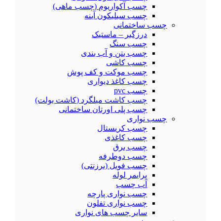
چسب آکواریوم (چسب ماهی)
چسب سیلیکون آینه
چسب ساختمانی
درزگیر – ماستیک
چسب سنگ
چسب بتن و آب بندی
چسب کاشی
چسب موکت و کف پوش
چسب کاغذ دیواری
چسب pvc
چسب کاشت میلگرد (کاشت بولت)
چسب پلی اورتان ساختمانی
چسب نواری
چسب کریستال
چسب کاغذی
چسب برق
چسب دوطرفه
چسب فویل (برزنتی)
پرایمر لوله
آب چسب
چسب نواری پارچه
چسب نواری تفلون
سایر چسب های نواری