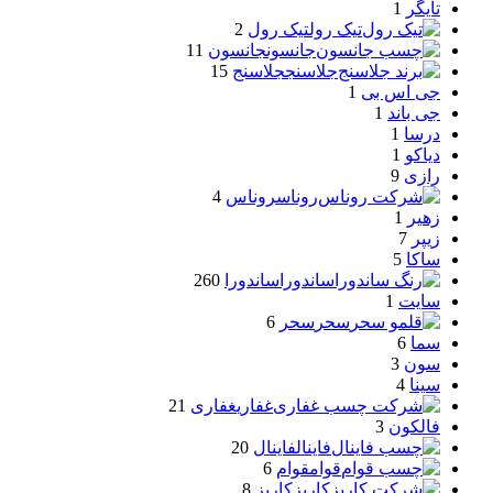
تایگر
1
تیک رول
تیک رول
2
جانسون
جانسون
11
جلاسنج
جلاسنج
15
جی اس بی
1
جی باند
1
درسا
1
دیاکو
1
رازی
9
روناس
روناس
4
زهیر
1
زیپر
7
ساکا
5
ساندورا
ساندورا
260
سایت
1
سحر
سحر
6
سما
6
سون
3
سینا
4
غفاری
غفاری
21
فالکون
3
فاینال
فاینال
20
قوام
قوام
6
کاریز
کاریز
8