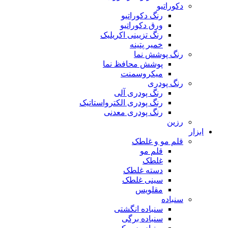
دکوراتیو
رنگ دکوراتیو
ورق دکوراتیو
رنگ تزیینی اکریلیک
خمیر پتینه
رنگ پوشش نما
پوشش محافظ نما
میکروسمنت
رنگ پودری
رنگ پودری آلی
رنگ پودری الکترواستاتیک
رنگ پودری معدنی
رزین
ابزار
قلم مو و غلطک
قلم مو
غلطک
دسته غلطک
سینی غلطک
مقلویس
سنباده
سنباده انگشتی
سنباده برگی