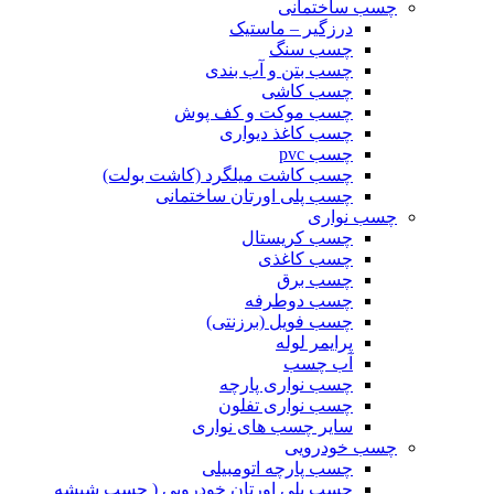
چسب ساختمانی
درزگیر – ماستیک
چسب سنگ
چسب بتن و آب بندی
چسب کاشی
چسب موکت و کف پوش
چسب کاغذ دیواری
چسب pvc
چسب کاشت میلگرد (کاشت بولت)
چسب پلی اورتان ساختمانی
چسب نواری
چسب کریستال
چسب کاغذی
چسب برق
چسب دوطرفه
چسب فویل (برزنتی)
پرایمر لوله
آب چسب
چسب نواری پارچه
چسب نواری تفلون
سایر چسب های نواری
چسب خودرویی
چسب پارچه اتومبیلی
چسب پلی اورتان خودرویی ( چسب شیشه