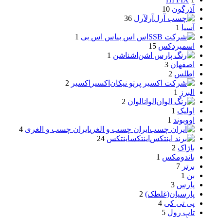
آذرگون
10
آرل
آرل
36
آسیا
1
اس اس بی
اس اس بی
1
اسمیردکس
15
اشن
اشن
1
اصفهان
3
اطلس
2
اکسیر
اکسیر
2
البرز
1
الوان
الوان
2
اولیک
1
اووبوند
1
ایران چسب و الغری
ایران چسب و الغری
4
اینتکس
اینتکس
24
باژاک
2
باندومکس
1
برتر
7
بن
1
پارس
3
پارسیان(غلطک)
2
پی تی کی
4
تاپ رول
5