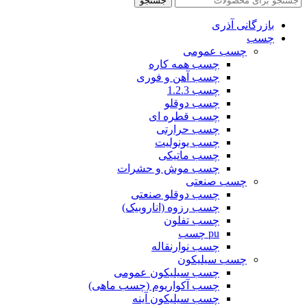
جستجو
بازرگانی آذری
چسب
چسب عمومی
چسب همه کاره
چسب آهن و فوری
چسب 1.2.3
چسب دوقلو
چسب قطره ای
چسب حرارتی
چسب یونولیت
چسب ماتیکی
چسب موش و حشرات
چسب صنعتی
چسب دوقلو صنعتی
چسب رزوه (اناروبیک)
چسب تفلون
pu چسب
چسب نوارنقاله
چسب سیلیکون
چسب سیلیکون عمومی
چسب آکواریوم (چسب ماهی)
چسب سیلیکون آینه