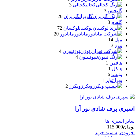
کحالی
کحالی
3
گلپخش
3
گلریزان
گلریزان
26
گلفام
3
لوکسان
لوکسان
72
ماتادور
ماتادور
20
مپل
14
نبرد
3
نوژن
نوژن
4
نیپون
نیپون
4
هافمن
1
هنکل
1
ونیسا
6
ویرا تولز
1
ویکرز
ویکرز
2
اسپری برف شادی نور آرا
سایر اسپری ها
تومان
115.000
افزودن به سبد خرید