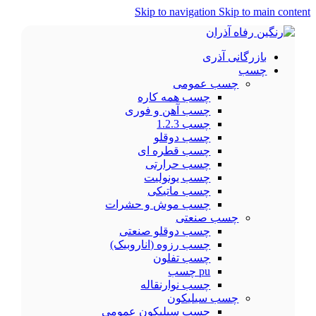
Skip to navigation
Skip to main content
بازرگانی آذری
چسب
چسب عمومی
چسب همه کاره
چسب آهن و فوری
چسب 1.2.3
چسب دوقلو
چسب قطره ای
چسب حرارتی
چسب یونولیت
چسب ماتیکی
چسب موش و حشرات
چسب صنعتی
چسب دوقلو صنعتی
چسب رزوه (اناروبیک)
چسب تفلون
pu چسب
چسب نوارنقاله
چسب سیلیکون
چسب سیلیکون عمومی