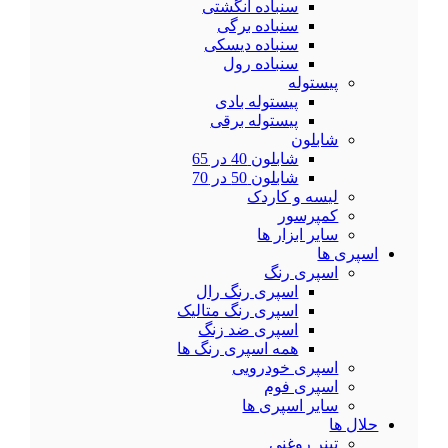
سنباده انگشتی
سنباده برگی
سنباده دیسکی
سنباده رول
پیستوله
پیستوله بادی
پیستوله برقی
شابلون
شابلون 40 در 65
شابلون 50 در 70
لیسه و کاردک
کمپرسور
سایر ابزار ها
اسپری ها
اسپری رنگ
اسپری رنگ رال
اسپری رنگ متالیک
اسپری ضد زنگ
همه اسپری رنگ ها
اسپری خودرویی
اسپری فوم
سایر اسپری ها
حلال ها
تینر روغنی