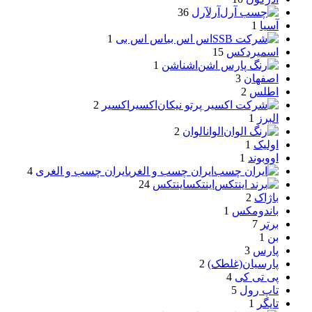
آرل
آرل
36
آسیا
1
اس اس بی
اس اس بی
1
اسمیردکس
15
اشن
اشن
1
اصفهان
3
اطلس
2
اکسیر
اکسیر
2
البرز
1
الوان
الوان
2
اولیک
1
اووبوند
1
ایران چسب و الغری
ایران چسب و الغری
4
اینتکس
اینتکس
24
باژاک
2
باندومکس
1
برتر
7
بن
1
پارس
3
پارسیان(غلطک)
2
پی تی کی
4
تاپ رول
5
تایگر
1