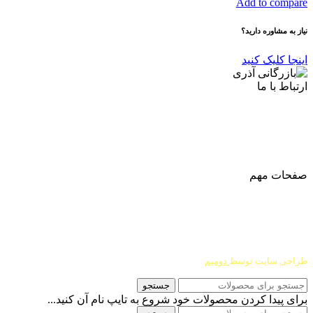
Add to compare
نیاز به مشاوره دارید؟
اینجا کلیک کنید
ارتباط با ما
آدرس
: اصفهان نجف اباد حد فاصل میدان بسیج و دانشگاه ازاد
شماره تماس:
03142748331
شماره همراه
:
9002454040
0
ا
ینستاگرام:
Azaricompany@
صفحات مهم
درباره ما
شرایط عودت و مرجوعی
طراحی سایت توسط
دومیم
جستجو
برای پیدا کردن محصولات خود شروع به تایپ نام آن کنید...