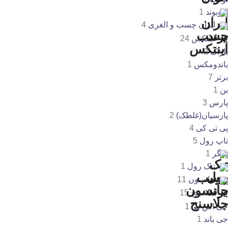
اووبوند
1
ایران چسب و الغری
4
اینتکس
24
باژاک
2
باندومکس
1
برتر
7
بن
1
پارس
3
پارسیان(غلطک)
2
پی تی کی
4
تاپ رول
5
تایگر
1
تیک رول
1
جانسون
11
جلاسنج
15
جی اس بی
1
جی باند
1