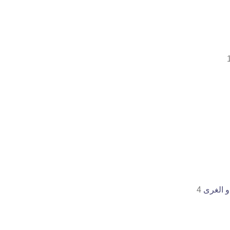
 الغری
4