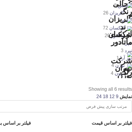
گلپخش
3
گلریزان
26
گلفام
3
لوکسان
72
ماتادور
20
مپل
14
نبرد
3
نور آرا
1
نوژن
4
نیپون
4
هافمن
1
هنکل
1
Showing all 6 results
ونیسا
6
نمایش
9
12
18
24
ویرا تولز
1
ویکرز
2
فیلتر بر اساس قیمت
فیلتر بر اساس بر