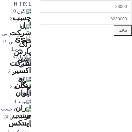
HI FIX
1
آذرگون
10
آرل
36
آسیا
1
صافی
اس اس بی
1
اسمیردکس
15
اشن
1
اصفهان
3
اطلس
2
اکسیر
2
البرز
1
الوان
2
اولیک
1
اووبوند
1
ایران چسب و
اینتکس
24
باژاک
2
باندومکس
1