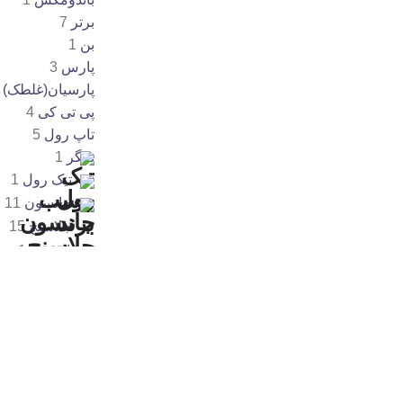
برتر
7
بن
1
پارس
3
پارسیان(غلطک)
پی تی کی
4
تاپ رول
5
تایگر
1
تیک رول
1
جانسون
11
جلاسنج
15
جی اس بی
1
جی باند
1
درسا
1
دیاکو
1
رازی
9
روناس
4
زهیر
1