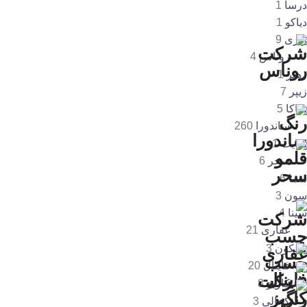
درسا
1
دیاکو
1
رازی
9
روناس
4
زهیر
1
زیپر
7
ساکا
5
ساندورا
260
سایت
1
سحر
6
سما
6
سون
3
سینا
4
غفاری
21
فالکون
3
فاینال
20
کاریز
8
کحالی
3