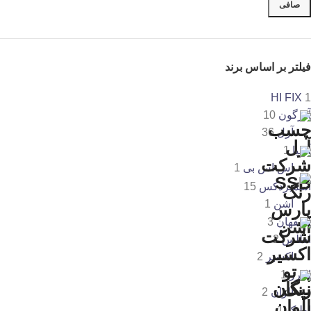
صافی
فیلتر بر اساس برند
HI FIX
1
آذرگون
10
آرل
36
آسیا
1
اس اس بی
1
اسمیردکس
15
اشن
1
اصفهان
3
اطلس
2
اکسیر
2
البرز
1
الوان
2
اولیک
1