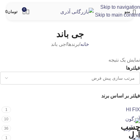
Skip to navigation
0
منو
تومان
0
Skip to main content
جی باند
خانه
برندها
جی باند
نمایش یک نتیجه
فیلترها
فیلتر بر اساس برند
HI FIX
1
آذرگون
10
آرل
36
آسیا
1