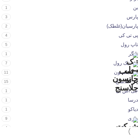
بن
1
پارس
3
پارسیان(غلطک)
2
پی تی کی
4
تاپ رول
5
تایگر
1
تیک رول
7
جانسون
11
جلاسنج
15
جی اس بی
1
درسا
1
دیاکو
1
رازی
9
روناس
4
زهیر
1