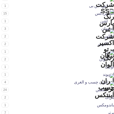
اس اس بی
1
اسمیردکس
15
اشن
1
اصفهان
3
اطلس
2
اکسیر
2
البرز
1
الوان
2
اولیک
1
اووبوند
1
ایران چسب و الغری
4
اینتکس
24
باژاک
2
باندومکس
1
برتر
7