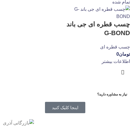
تمام شده
زیپر
7
ساکا
5
چسب قطره ای جی باند
ساندورا
260
G-BOND
سایت
1
سحر
6
چسب قطره ای
سما
6
تومان
0
سون
3
اطلاعات بیشتر
سینا
4
غفاری
21
فالکون
3
فاینال
نیاز به مشاوره دارید؟
20
قوام
6
اینجا کلیک کنید
کاریز
8
کحالی
3
گلپخش
3