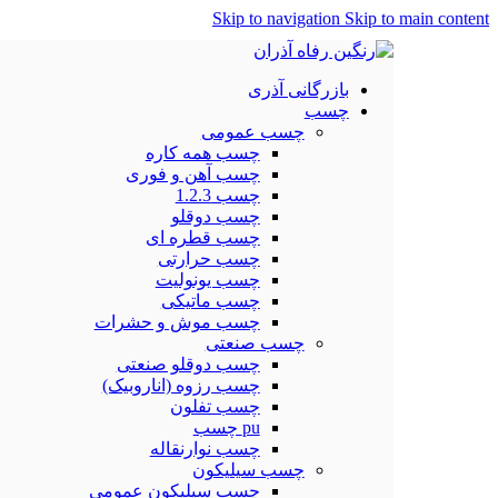
Skip to navigation
Skip to main content
بازرگانی آذری
چسب
چسب عمومی
چسب همه کاره
چسب آهن و فوری
چسب 1.2.3
چسب دوقلو
چسب قطره ای
چسب حرارتی
چسب یونولیت
چسب ماتیکی
چسب موش و حشرات
چسب صنعتی
چسب دوقلو صنعتی
چسب رزوه (اناروبیک)
چسب تفلون
pu چسب
چسب نوارنقاله
چسب سیلیکون
چسب سیلیکون عمومی