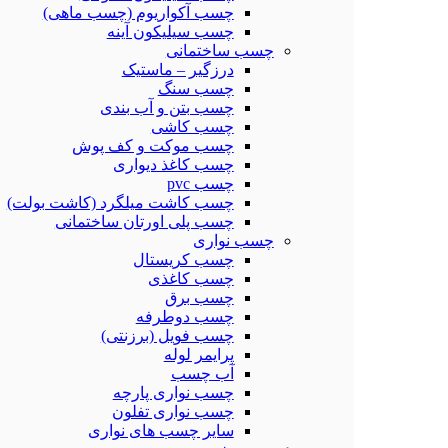
چسب آکواریوم (چسب ماهی)
چسب سیلیکون آینه
چسب ساختمانی
درزگیر – ماستیک
چسب سنگ
چسب بتن و آب بندی
چسب کاشی
چسب موکت و کف پوش
چسب کاغذ دیواری
چسب pvc
چسب کاشت میلگرد (کاشت بولت)
چسب پلی اورتان ساختمانی
چسب نواری
چسب کریستال
چسب کاغذی
چسب برق
چسب دوطرفه
چسب فویل (برزنتی)
پرایمر لوله
آب چسب
چسب نواری پارچه
چسب نواری تفلون
سایر چسب های نواری