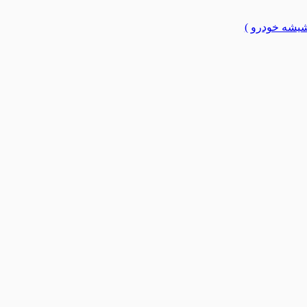
یشه خودرو )