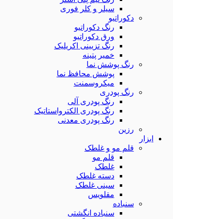
سیلر و کلر فوری
دکوراتیو
رنگ دکوراتیو
ورق دکوراتیو
رنگ تزیینی اکریلیک
خمیر پتینه
رنگ پوشش نما
پوشش محافظ نما
میکروسمنت
رنگ پودری
رنگ پودری آلی
رنگ پودری الکترواستاتیک
رنگ پودری معدنی
رزین
ابزار
قلم مو و غلطک
قلم مو
غلطک
دسته غلطک
سینی غلطک
مقلویس
سنباده
سنباده انگشتی