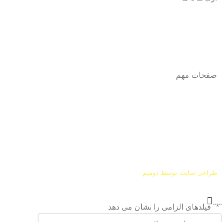
آدرس
: اصفهان نجف اباد حد فاصل میدان بسیج و دانشگاه ازاد
شماره تماس:
03142748331
شماره همراه
:
9002454040
0
ا
ینستاگرام:
Azaricompany@
صفحات مهم
درباره ما
شرایط عودت و مرجوعی
طراحی سایت توسط
دومیم
"
*
" فیلدهای الزامی را نشان می دهد