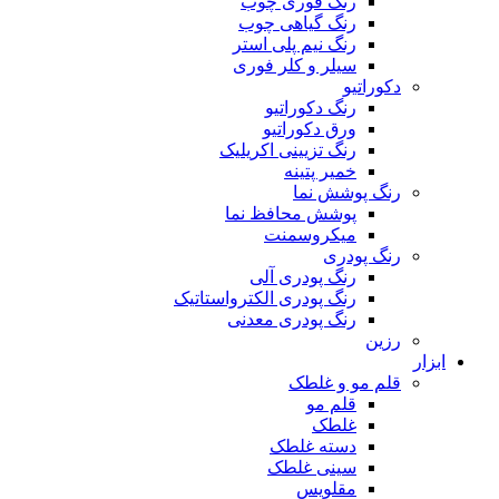
رنگ فوری چوب
رنگ گیاهی چوب
رنگ نیم پلی استر
سیلر و کلر فوری
دکوراتیو
رنگ دکوراتیو
ورق دکوراتیو
رنگ تزیینی اکریلیک
خمیر پتینه
رنگ پوشش نما
پوشش محافظ نما
میکروسمنت
رنگ پودری
رنگ پودری آلی
رنگ پودری الکترواستاتیک
رنگ پودری معدنی
رزین
ابزار
قلم مو و غلطک
قلم مو
غلطک
دسته غلطک
سینی غلطک
مقلویس