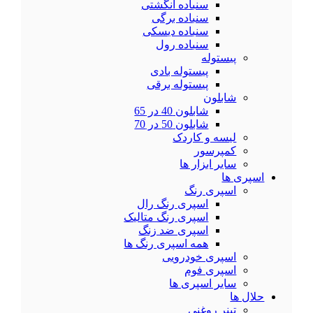
سنباده انگشتی
سنباده برگی
سنباده دیسکی
سنباده رول
پیستوله
پیستوله بادی
پیستوله برقی
شابلون
شابلون 40 در 65
شابلون 50 در 70
لیسه و کاردک
کمپرسور
سایر ابزار ها
اسپری ها
اسپری رنگ
اسپری رنگ رال
اسپری رنگ متالیک
اسپری ضد زنگ
همه اسپری رنگ ها
اسپری خودرویی
اسپری فوم
سایر اسپری ها
حلال ها
تینر روغنی