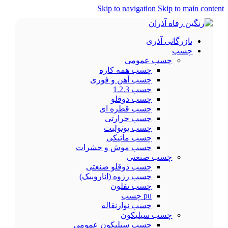
Skip to navigation
Skip to main content
بازرگانی آذری
چسب
چسب عمومی
چسب همه کاره
چسب آهن و فوری
چسب 1.2.3
چسب دوقلو
چسب قطره ای
چسب حرارتی
چسب یونولیت
چسب ماتیکی
چسب موش و حشرات
چسب صنعتی
چسب دوقلو صنعتی
چسب رزوه (اناروبیک)
چسب تفلون
pu چسب
چسب نوارنقاله
چسب سیلیکون
چسب سیلیکون عمومی