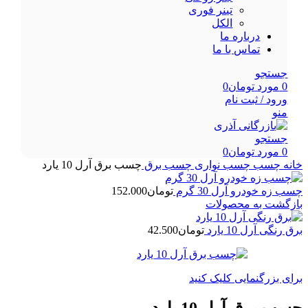
تینر فوری
الکل
درباره ما
تماس با ما
جستجو
0
مورد
تومان
0
ورود / ثبت نام
منو
جستجو
0
مورد
تومان
0
خانه
چسب
چسب نواری
چسب برق
چسب برق آرل 10 یارد
چسب زه خودرو آرل 30 گرم
تومان
152.000
بازگشت به محصولات
برق رنگی آرل 10 یارد
تومان
42.500
برای بزرگنمایی کلیک کنید
چسب برق آرل 10 یارد