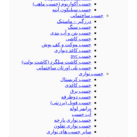
چسب آکواریوم (چسب ماهی)
چسب سیلیکون آینه
چسب ساختمانی
درزگیر – ماستیک
چسب سنگ
چسب بتن و آب بندی
چسب کاشی
چسب موکت و کف پوش
چسب کاغذ دیواری
چسب pvc
چسب کاشت میلگرد (کاشت بولت)
چسب پلی اورتان ساختمانی
چسب نواری
چسب کریستال
چسب کاغذی
چسب برق
چسب دوطرفه
چسب فویل (برزنتی)
پرایمر لوله
آب چسب
چسب نواری پارچه
چسب نواری تفلون
سایر چسب های نواری