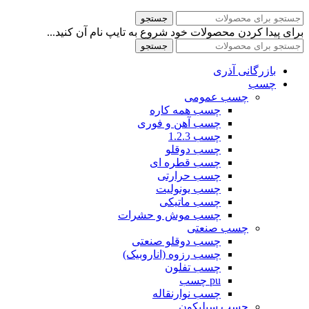
جستجو
برای پیدا کردن محصولات خود شروع به تایپ نام آن کنید...
جستجو
بازرگانی آذری
چسب
چسب عمومی
چسب همه کاره
چسب آهن و فوری
چسب 1.2.3
چسب دوقلو
چسب قطره ای
چسب حرارتی
چسب یونولیت
چسب ماتیکی
چسب موش و حشرات
چسب صنعتی
چسب دوقلو صنعتی
چسب رزوه (اناروبیک)
چسب تفلون
pu چسب
چسب نوارنقاله
چسب سیلیکون