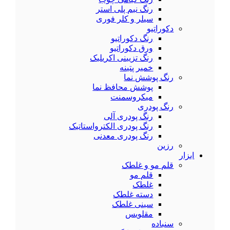
رنگ نیم پلی استر
سیلر و کلر فوری
دکوراتیو
رنگ دکوراتیو
ورق دکوراتیو
رنگ تزیینی اکریلیک
خمیر پتینه
رنگ پوشش نما
پوشش محافظ نما
میکروسمنت
رنگ پودری
رنگ پودری آلی
رنگ پودری الکترواستاتیک
رنگ پودری معدنی
رزین
ابزار
قلم مو و غلطک
قلم مو
غلطک
دسته غلطک
سینی غلطک
مقلویس
سنباده