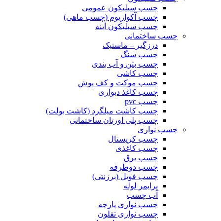
چسب سیلیکون عمومی
چسب آکواریوم (چسب ماهی)
چسب سیلیکون آینه
چسب ساختمانی
درزگیر – ماستیک
چسب سنگ
چسب بتن و آب بندی
چسب کاشی
چسب موکت و کف پوش
چسب کاغذ دیواری
چسب pvc
چسب کاشت میلگرد (کاشت بولت)
چسب پلی اورتان ساختمانی
چسب نواری
چسب کریستال
چسب کاغذی
چسب برق
چسب دوطرفه
چسب فویل (برزنتی)
پرایمر لوله
آب چسب
چسب نواری پارچه
چسب نواری تفلون