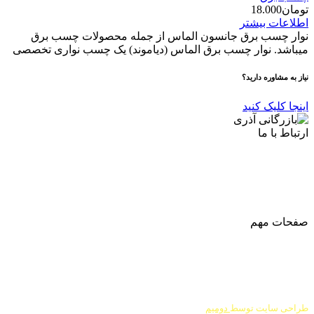
تومان
18.000
اطلاعات بیشتر
نوار چسب برق جانسون الماس از جمله محصولات چسب برق
میباشد. نوار چسب برق الماس (دیاموند) یک چسب نواری تخصصی
نیاز به مشاوره دارید؟
اینجا کلیک کنید
ارتباط با ما
آدرس
: اصفهان نجف اباد حد فاصل میدان بسیج و دانشگاه ازاد
شماره تماس:
03142748331
شماره همراه
:
9002454040
0
ا
ینستاگرام:
Azaricompany@
صفحات مهم
درباره ما
شرایط عودت و مرجوعی
طراحی سایت توسط
دومیم